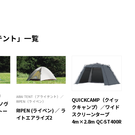
テント」一覧
ァ）
ARAI TENT（アライテント）／
QUICKCAMP（クイッ
RIPEN（ライペン）
ラノヴ
クキャンプ）／ワイド
RIPEN (ライペン) ／ ラ
トー
スクリーンタープ
イトエアライズ2
4m×2.8m QC-ST400R