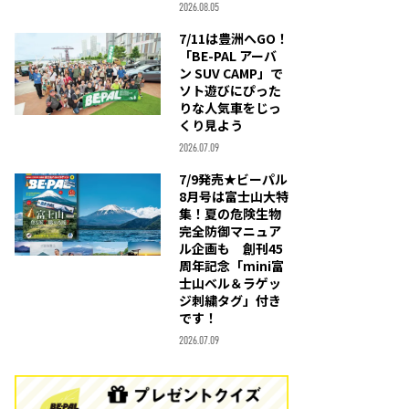
2026.08.05
7/11は豊洲へGO！
「BE-PAL アーバ
ン SUV CAMP」で
ソト遊びにぴった
りな人気車をじっ
くり見よう
2026.07.09
7/9発売★ビーパル
8月号は富士山大特
集！夏の危険生物
完全防御マニュア
ル企画も 創刊45
周年記念「mini富
士山ベル＆ラゲッ
ジ刺繍タグ」付き
です！
2026.07.09