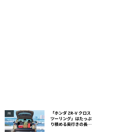
「ホンダ ZR-V クロス
PR
ツーリング」はたっぷ
り積める奥行きの長い
荷室を装備