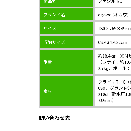
商品名
ファシルT/C
ブランド名
ogawa (オガワ)
サイズ
180×265×495
収納サイズ
68×34×22cm
約18.4kg ※
重量
（フライ：約10
2.7kg、ポール：
フライ；T／C（
68d、グラン
素材
210d（耐水圧1
7.9mm）
問い合わせ先