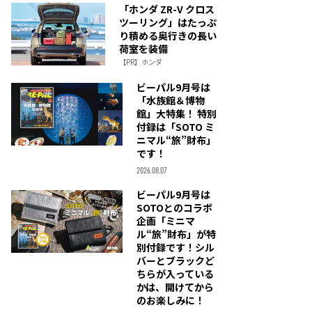
「ホンダ ZR-V クロス
ツーリング」はたっぷ
り積める奥行きの長い
荷室を装備
【PR】ホンダ
ビーパル9月号は
「水族館＆博物
館」大特集！ 特別
付録は「SOTO ミ
ニマル“旅”財布」
です！
2026.08.07
ビーパル9月号は
SOTOとのコラボ
企画「ミニマ
ル“旅”財布」が特
別付録です！シル
バーとブラックど
ちらが入っている
かは、開けてから
のお楽しみに！