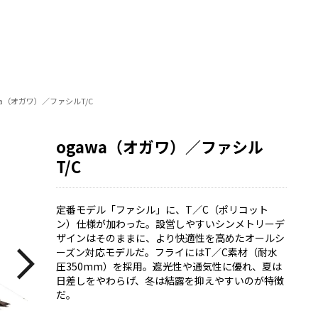
wa（オガワ）／ファシルT/C
ogawa（オガワ）／ファシル
T/C
定番モデル「ファシル」に、T／C（ポリコット
ン）仕様が加わった。設営しやすいシンメトリーデ
ザインはそのままに、より快適性を高めたオールシ
ーズン対応モデルだ。フライにはT／C素材（耐水
圧350mm）を採用。遮光性や通気性に優れ、夏は
日差しをやわらげ、冬は結露を抑えやすいのが特徴
だ。