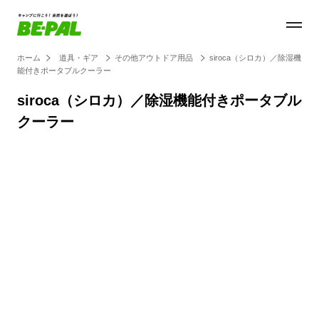
ホーム
道具・ギア
その他アウトドア用品
siroca（シロカ）／除湿機
能付きポータブルクーラー
siroca（シロカ）／除湿機能付きポータブル
クーラー
Loaded
:
27.14%
/
Unmute