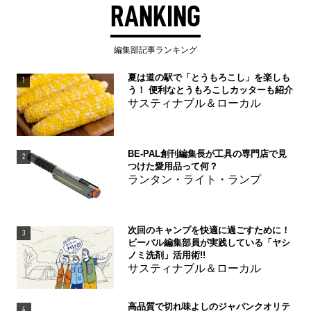
RANKING
編集部記事ランキング
夏は道の駅で「とうもろこし」を楽しも
1
う！ 便利なとうもろこしカッターも紹介
サスティナブル＆ローカル
BE-PAL創刊編集長が工具の専門店で見
2
つけた愛用品って何？
ランタン・ライト・ランプ
次回のキャンプを快適に過ごすために！
3
ビーパル編集部員が実践している「ヤシ
ノミ洗剤」活用術!!
サスティナブル＆ローカル
高品質で切れ味よしのジャパンクオリテ
4