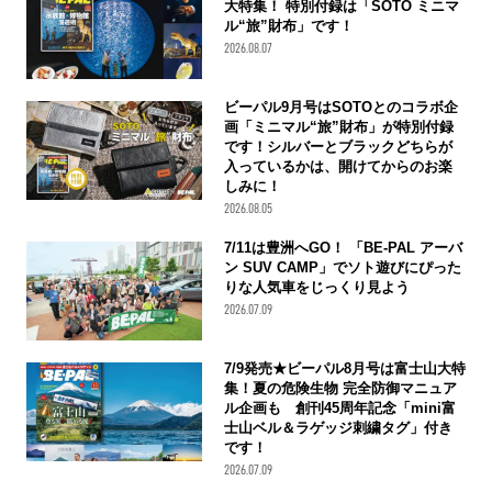
大特集！ 特別付録は「SOTO ミニマ
ル“旅”財布」です！
2026.08.07
ビーパル9月号はSOTOとのコラボ企
画「ミニマル“旅”財布」が特別付録
です！シルバーとブラックどちらが
入っているかは、開けてからのお楽
しみに！
2026.08.05
7/11は豊洲へGO！ 「BE-PAL アーバ
ン SUV CAMP」でソト遊びにぴった
りな人気車をじっくり見よう
2026.07.09
7/9発売★ビーパル8月号は富士山大特
集！夏の危険生物 完全防御マニュア
ル企画も 創刊45周年記念「mini富
士山ベル＆ラゲッジ刺繍タグ」付き
です！
2026.07.09