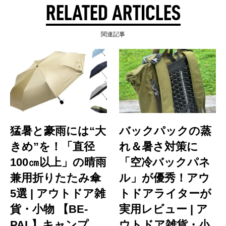
RELATED ARTICLES
関連記事
猛暑と豪雨には“大
バックパックの蒸
きめ”を！「直径
れ＆暑さ対策に
100㎝以上」の晴雨
「空冷バックパネ
兼用折りたたみ傘
ル」が優秀！アウ
5選 | アウトドア雑
トドアライターが
貨・小物 【BE-
実用レビュー | ア
PAL】キャンプ、
ウトドア雑貨・小