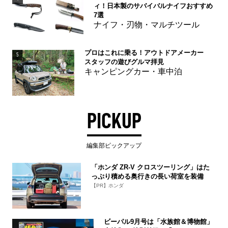
ィ！日本製のサバイバルナイフおすすめ
7選
ナイフ・刃物・マルチツール
プロはこれに乗る！アウトドアメーカー
5
スタッフの遊びグルマ拝見
キャンピングカー・車中泊
PICKUP
編集部ピックアップ
「ホンダ ZR-V クロスツーリング」はた
っぷり積める奥行きの長い荷室を装備
【PR】ホンダ
ビーパル9月号は「水族館＆博物館」