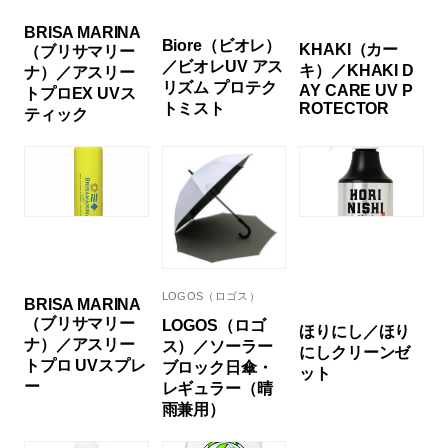
BRISA MARINA
Biore（ビオレ）
KHAKI（カー
（ブリサマリー
／ビオレUV アス
キ）／KHAKI D
ナ）／アスリー
リズム プロテク
AY CARE UV P
トプロEX UVス
トミスト
ROTECTOR
ティック
LOGOS（ロゴス）
BRISA MARINA
（ブリサマリー
LOGOS（ロゴ
ほりにし／ほり
ナ）／アスリー
ス）／ソーラー
にしクリーンゼ
トプロ UVスプレ
ブロック日傘・
ット
ー
レギュラー（晴
雨兼用）