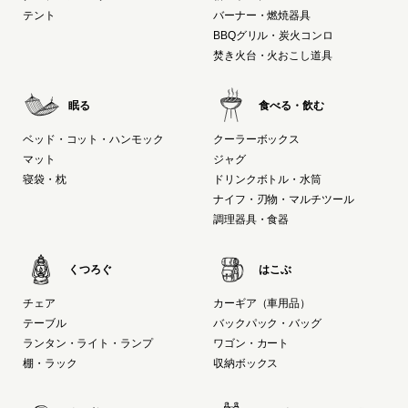
テント
バーナー・燃焼器具
BBQグリル・炭火コンロ
焚き火台・火おこし道具
眠る
食べる・飲む
ベッド・コット・ハンモック
クーラーボックス
マット
ジャグ
寝袋・枕
ドリンクボトル・水筒
ナイフ・刃物・マルチツール
調理器具・食器
くつろぐ
はこぶ
チェア
カーギア（車用品）
テーブル
バックパック・バッグ
ランタン・ライト・ランプ
ワゴン・カート
棚・ラック
収納ボックス