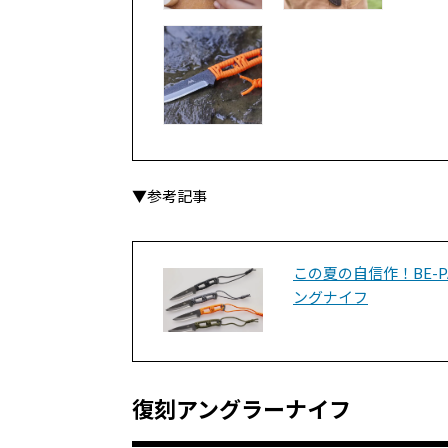
▼参考記事
この夏の自信作！BE-
ングナイフ
復刻アングラーナイフ