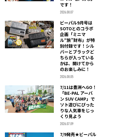
です！
2026.08.07
ビーパル9月号は
SOTOとのコラボ
企画「ミニマ
ル“旅”財布」が特
別付録です！シル
バーとブラックど
ちらが入っている
かは、開けてから
のお楽しみに！
2026.08.05
7/11は豊洲へGO！
「BE-PAL アーバ
ン SUV CAMP」で
ソト遊びにぴった
りな人気車をじっ
くり見よう
2026.07.09
7/9発売★ビーパル