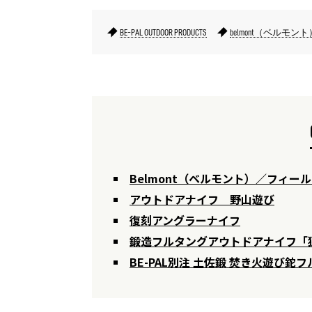
BE-PAL OUTDOOR PRODUCTS
belmont（ベルモント
Belmont（ベルモント）／フィールドナ
アウトドアナイフ 野山遊び
復刻アングラーナイフ
鍛造フルタングアウトドアナイフ「
BE-PAL別注 土佐鍛 焚き火遊び鉈