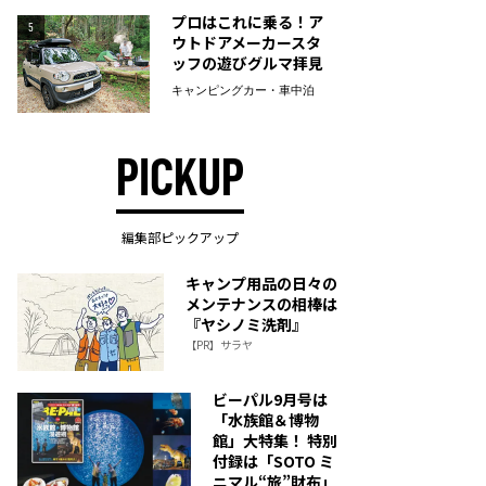
プロはこれに乗る！ア
5
ウトドアメーカースタ
ッフの遊びグルマ拝見
キャンピングカー・車中泊
PICKUP
編集部ピックアップ
キャンプ用品の日々の
メンテナンスの相棒は
『ヤシノミ洗剤』
【PR】サラヤ
ビーパル9月号は
「水族館＆博物
館」大特集！ 特別
付録は「SOTO ミ
ニマル“旅”財布」