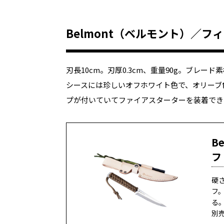
Belmont（ベルモント）／フィー
刃長10cm。刃厚0.3cm、重量90g。ブレ
シースには珍しいオフホワイト色で、オリーブ
プが付いていてファイアスターターを装着でき
B
フ
硬
フ
る
別