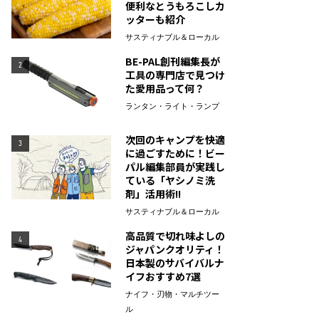
便利なとうもろこしカ
ッターも紹介
サスティナブル＆ローカル
BE-PAL創刊編集長が
2
工具の専門店で見つけ
た愛用品って何？
ランタン・ライト・ランプ
次回のキャンプを快適
3
に過ごすために！ビー
パル編集部員が実践し
ている「ヤシノミ洗
剤」活用術!!
サスティナブル＆ローカル
高品質で切れ味よしの
4
ジャパンクオリティ！
日本製のサバイバルナ
イフおすすめ7選
ナイフ・刃物・マルチツー
ル