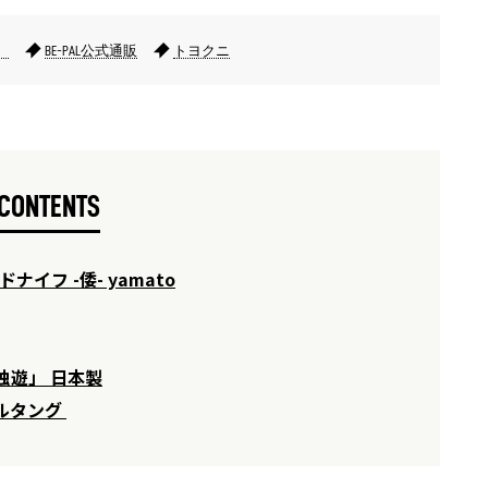
）
BE-PAL公式通販
トヨクニ
CONTENTS
イフ -倭- yamato
独遊」 日本製
フルタング