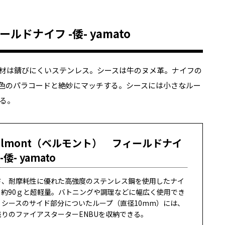
ルドナイフ -倭- yamato
ード素材は錆びにくいステンレス。シースは牛のヌメ革。ナイフの
色のパラコードと絶妙にマッチする。シースには小さなルー
る。
elmont（ベルモント） フィールドナイ
 -倭- yamato
さ、耐摩耗性に優れた高強度のステンレス鋼を使用したナイ
。約90ｇと超軽量。バトニングや調理などに幅広く使用でき
。シースのサイド部分についたループ（直径10mm）には、
売りのファイアスターターENBUを収納できる。