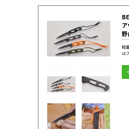
B
ア
野
軽
は