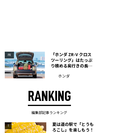
「ホンダ ZR-V クロス
PR
ツーリング」はたっぷ
り積める奥行きの長い
荷室を装備
ホンダ
RANKING
編集部記事ランキング
夏は道の駅で「とうも
1
ろこし」を楽しもう！