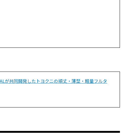
PALが共同開発したトヨクニの頑丈・薄型・軽量フルタ