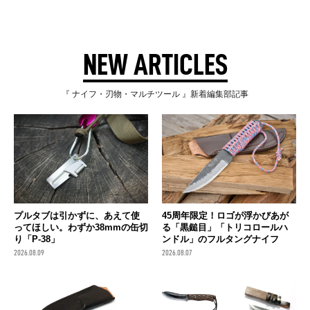
NEW ARTICLES
『 ナイフ・刃物・マルチツール 』新着編集部記事
プルタブは引かずに、あえて使
45周年限定！ロゴが浮かびあが
ってほしい。わずか38mmの缶切
る「黒鎚目」「トリコロールハ
り「P-38」
ンドル」のフルタングナイフ
2026.08.09
2026.08.07