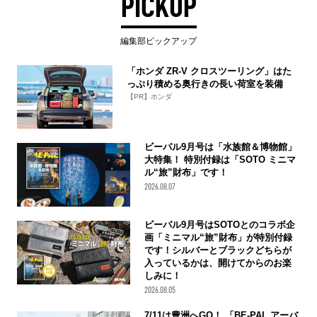
PICKUP
編集部ピックアップ
「ホンダ ZR-V クロスツーリング」はた
っぷり積める奥行きの長い荷室を装備
【PR】ホンダ
ビーパル9月号は「水族館＆博物館」
大特集！ 特別付録は「SOTO ミニマ
ル“旅”財布」です！
2026.08.07
ビーパル9月号はSOTOとのコラボ企
画「ミニマル“旅”財布」が特別付録
です！シルバーとブラックどちらが
入っているかは、開けてからのお楽
しみに！
2026.08.05
7/11は豊洲へGO！ 「BE-PAL アーバ