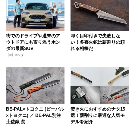
街でのドライブや週末のア
叩く目印付きで失敗しな
ウトドアにも寄り添うホン
い！多喜火鉈は薪割りの頼
ダの最新SUV
れる相棒だ
【PR】ホンダ
BE-PAL×トヨクニ (ビーパル
焚き火におすすめのナタ15
×トヨクニ) ／ BE-PAL別注
選！薪割りに最適な人気モ
土佐鍛 焚...
デルを紹介