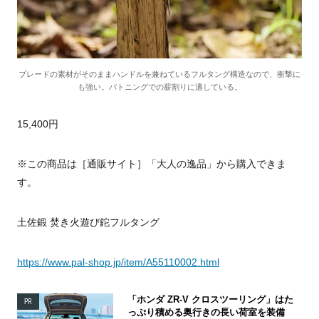
ブレードの素材がそのままハンドルを兼ねているフルタング構造なので、衝撃に
も強い。バトニングでの薪割りに適している。
15,400円
※この商品は［通販サイト］「大人の逸品」から購入できま
す。
土佐鍛 焚き火遊び鉈フルタング
https://www.pal-shop.jp/item/A55110002.html
「ホンダ ZR-V クロスツーリング」はた
PR
っぷり積める奥行きの長い荷室を装備