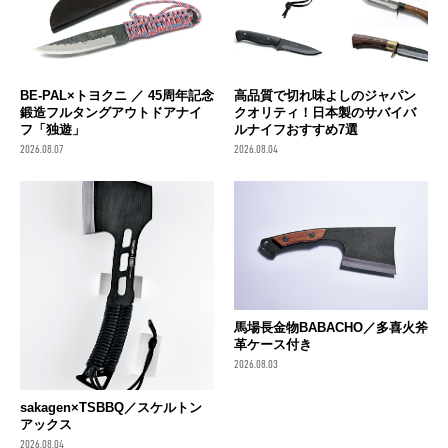
BE-PAL×トヨクニ ／ 45周年記念
高品質で切れ味よしのジャパン
鍛造フルタングアウトドアナイ
クオリティ！日本製のサバイバ
フ「独遊」
ルナイフおすすめ7選
2026.08.07
2026.08.04
馬場長金物BABACHO／多喜火斧
革ケース付き
2026.08.03
sakagen×TSBBQ／スケルトン
アックス
2026.08.04