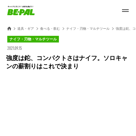
道具・ギア
食べる・飲む
ナイフ・刃物・マルチツール
強度は鉈、コ
ナイフ・刃物・マルチツール
2021.09.15
強度は鉈、コンパクトさはナイフ。ソロキャ
ンの薪割りはこれで決まり
Loaded
:
100.00%
/
Unmute