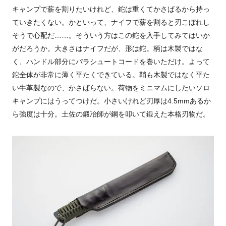
キャンプで薪を割りたいけれど、鉈は重くてかさばるから持っ
ていきたくない。かといって、ナイフで薪を割ると刃こぼれし
そうで心配だ……。そういう方はこの鉈を入手してみてはいか
がだろうか。大きさはナイフだが、形は鉈。柄は木製ではな
く、ハンドル部分にパラシュートコードを巻いただけ。よって
鉈全体が非常に薄く平たくできている。鞘も木製ではなく平た
い牛革製なので、かさばらない。荷物をミニマムにしたいソロ
キャンプにはうってつけだ。小さいけれど刃厚は4.5mmあるか
ら強度は十分。土佐の鍛冶師が鋼を叩いて鍛えた本格刃物だ。