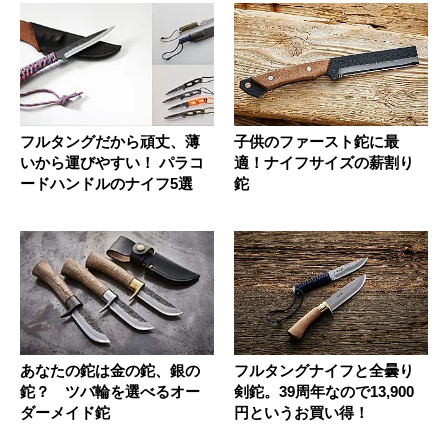
フルタングだから頑丈、薄
子供のファースト鉈に最
いから運びやすい！ パラコ
適！ナイフサイズの薪割り
ードハンドルのナイフ5選
鉈
あなたの鉈は金の鉈、銀の
フルタングナイフと全曇り
鉈？ ツバ輪を選べるオー
剣鉈。39周年なので13,900
ダーメイド鉈
円というお買い得！