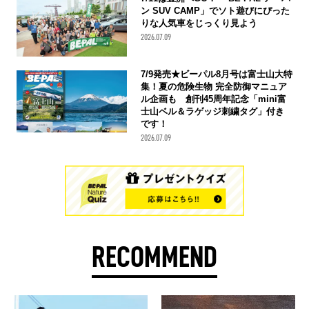
ン SUV CAMP」でソト遊びにぴった
りな人気車をじっくり見よう
2026.07.09
7/9発売★ビーパル8月号は富士山大特
集！夏の危険生物 完全防御マニュア
ル企画も 創刊45周年記念「mini富
士山ベル＆ラゲッジ刺繍タグ」付き
です！
2026.07.09
RECOMMEND