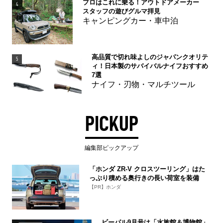
プロはこれに乗る！アウトドアメーカー
4
スタッフの遊びグルマ拝見
キャンピングカー・車中泊
高品質で切れ味よしのジャパンクオリテ
5
ィ！日本製のサバイバルナイフおすすめ
7選
ナイフ・刃物・マルチツール
PICKUP
編集部ピックアップ
「ホンダ ZR-V クロスツーリング」はた
っぷり積める奥行きの長い荷室を装備
【PR】ホンダ
ビーパル9月号は「水族館＆博物館」