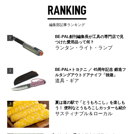
RANKING
編集部記事ランキング
BE-PAL創刊編集長が工具の専門店で見
1
つけた愛用品って何？
ランタン・ライト・ランプ
BE-PAL×トヨクニ ／ 45周年記念 鍛造フ
2
ルタングアウトドアナイフ「独遊」
道具・ギア
夏は道の駅で「とうもろこし」を楽しも
3
う！ 便利なとうもろこしカッターも紹介
サスティナブル＆ローカル