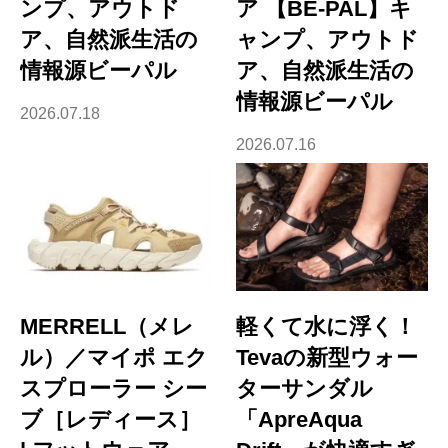
ンプ、アウトド
ア 【BE-PAL】キ
ア、自然派生活の
ャンプ、アウトド
情報源ビーパル
ア、自然派生活の
情報源ビーパル
2026.07.18
2026.07.16
MERRELL（メレ
軽くて水に浮く！
ル）／マイポ エク
Tevaの新型ウォー
スプローラー シー
ターサンダル
ブ［レディース］
「ApreAqua