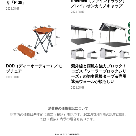
finetrack（ファイントラック）
り「P-38」
／レイルオンカミノキャップ
2026.08.09
2026.08.09
DOD（ディーオーディー）／モ
紫外線と雨風を強力ブロック！
ブチェア
ロゴス「ソーラーブロックシリ
ーズ」の切妻屋根タープ＆専用
2026.08.09
遮光ウォールが頼もしい
2026.08.09
消費税の価格表記について
記事内の価格は基本的に総額（税込）表記です。2021年3月以前の記事に関し
ては（税抜）表示の場合もあります。