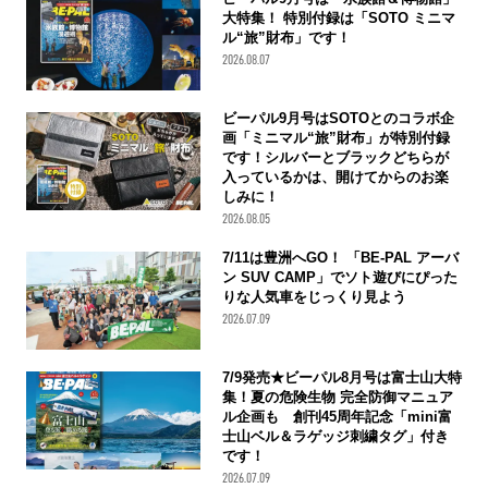
大特集！ 特別付録は「SOTO ミニマ
ル“旅”財布」です！
2026.08.07
ビーパル9月号はSOTOとのコラボ企
画「ミニマル“旅”財布」が特別付録
です！シルバーとブラックどちらが
入っているかは、開けてからのお楽
しみに！
2026.08.05
7/11は豊洲へGO！ 「BE-PAL アーバ
ン SUV CAMP」でソト遊びにぴった
りな人気車をじっくり見よう
2026.07.09
7/9発売★ビーパル8月号は富士山大特
集！夏の危険生物 完全防御マニュア
ル企画も 創刊45周年記念「mini富
士山ベル＆ラゲッジ刺繍タグ」付き
です！
2026.07.09