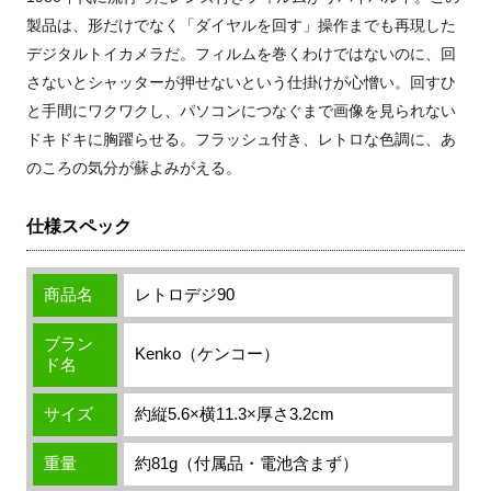
製品は、形だけでなく「ダイヤルを回す」操作までも再現した
デジタルトイカメラだ。フィルムを巻くわけではないのに、回
さないとシャッターが押せないという仕掛けが心憎い。回すひ
と手間にワクワクし、パソコンにつなぐまで画像を見られない
ドキドキに胸躍らせる。フラッシュ付き、レトロな色調に、あ
のころの気分が蘇よみがえる。
仕様スペック
商品名
レトロデジ90
ブラン
Kenko（ケンコー）
ド名
サイズ
約縦5.6×横11.3×厚さ3.2cm
重量
約81g（付属品・電池含まず）