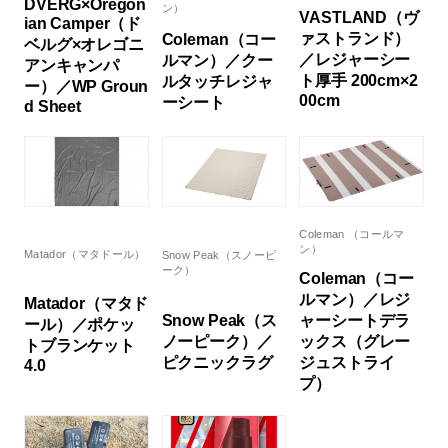
DVERG×Oregon
ン）
VASTLAND（ヴ
ian Camper（ド
ァストランド）
Coleman（コー
ベルグ×オレゴニ
／レジャーシー
ルマン）／クー
アンキャンパ
ト厚手 200cm×2
ルタッチレジャ
ー）／WP Groun
00cm
ーシート
d Sheet
Coleman （コールマ
ン）
Matador（マタドール）
Snow Peak（スノーピ
ーク）
Coleman（コー
ルマン）／レジ
Matador（マタド
Snow Peak（ス
ャーシートデラ
ール）／ポケッ
ノーピーク）／
ックス（グレー
トブランケット
ピクニックラグ
ジュストライ
4.0
プ）