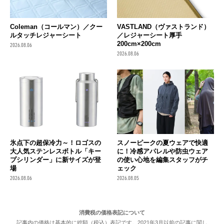
Coleman（コールマン）／クー
VASTLAND（ヴァストランド）
ルタッチレジャーシート
／レジャーシート厚手
200cm×200cm
2026.08.06
2026.08.06
氷点下の超保冷力～！ロゴスの
スノーピークの夏ウェアで快適
大人気ステンレスボトル「キー
に！冷感アパレルや防虫ウェア
プシリンダー」に新サイズが登
の使い心地を編集スタッフがチ
場
ェック
2026.08.06
2026.08.05
消費税の価格表記について
記事内の価格は基本的に総額（税込）表記です。2021年3月以前の記事に関し