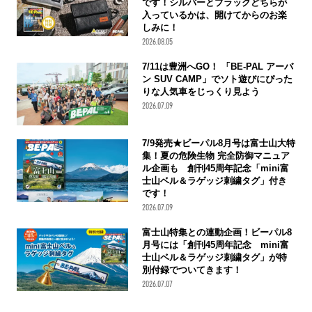
です！シルバーとブラックどちらが
入っているかは、開けてからのお楽
しみに！
2026.08.05
7/11は豊洲へGO！ 「BE-PAL アーバ
ン SUV CAMP」でソト遊びにぴった
りな人気車をじっくり見よう
2026.07.09
7/9発売★ビーパル8月号は富士山大特
集！夏の危険生物 完全防御マニュア
ル企画も 創刊45周年記念「mini富
士山ベル＆ラゲッジ刺繍タグ」付き
です！
2026.07.09
富士山特集との連動企画！ビーパル8
月号には「創刊45周年記念 mini富
士山ベル＆ラゲッジ刺繍タグ」が特
別付録でついてきます！
2026.07.07