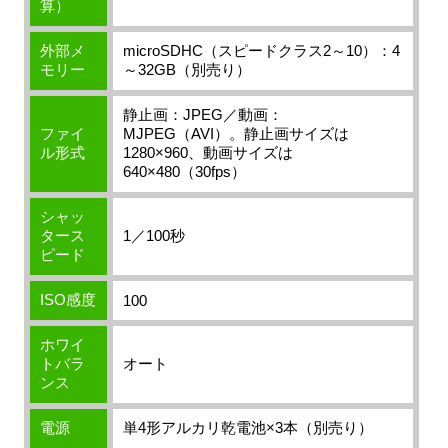
算）
外部メ
microSDHC（スピードクラス2～10）：4
モリー
～32GB（別売り）
静止画：JPEG／動画：
ファイ
MJPEG（AVI）。静止画サイズは
ル形式
1280×960、動画サイズは
640×480（30fps）
シャッ
タース
1／100秒
ピード
ISO感度
100
ホワイ
トバラ
オート
ンス
電源
単4形アルカリ乾電池×3本（別売り）