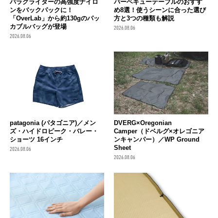
パラグライダーの高強度ナイロ
バーベキューテーブルのおすす
ンをバックパックに！
め8選！使うシーンに合った選び
「OverLab」から約130gのパッ
方と3つの種類も解説
カブルバッグが登場
2026.08.06
2026.08.06
patagonia (パタゴニア)／メン
DVERG×Oregonian
ズ・ハイドロピーク・バレー・
Camper（ドベルグ×オレゴニア
ショーツ 16インチ
ンキャンパー）／WP Ground
Sheet
2026.08.06
2026.08.06