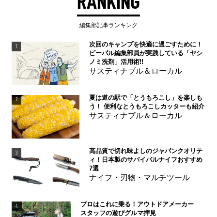
RANKING
編集部記事ランキング
次回のキャンプを快適に過ごすために！
1
ビーパル編集部員が実践している「ヤシ
ノミ洗剤」活用術!!
サスティナブル＆ローカル
夏は道の駅で「とうもろこし」を楽しも
2
う！ 便利なとうもろこしカッターも紹介
サスティナブル＆ローカル
高品質で切れ味よしのジャパンクオリテ
3
ィ！日本製のサバイバルナイフおすすめ
7選
ナイフ・刃物・マルチツール
プロはこれに乗る！アウトドアメーカー
4
スタッフの遊びグルマ拝見