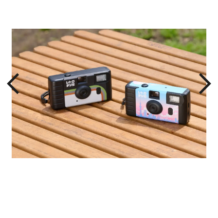
スト
（単