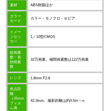
素材
ABS樹脂ほか
カラー
カラー・モノクロ・セピア
モード
イメー
ジセン
1／10型CMOS
サー
総画素
数・有
32万画素。補間画素数は122万画素
効画素
数
レンズ
1.8mm F2.8
焦点距
離
（35mm
42.3mm。撮影距離は約0.5m～∞
フィル
ム換