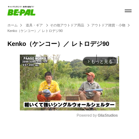
ホーム
道具・ギア
その他アウトドア用品
アウトドア雑貨・小物
Kenko（ケンコー）／ レトロデジ90
Kenko（ケンコー）／ レトロデジ90
もっと見る
arrow_forward_ios
Powered by 
GliaStudios
Mute