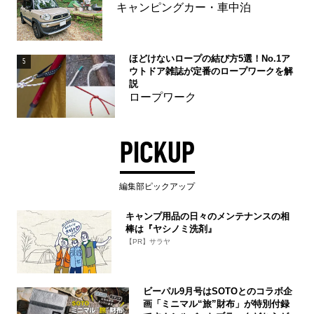
キャンピングカー・車中泊
ほどけないロープの結び方5選！No.1ア
5
ウトドア雑誌が定番のロープワークを解
説
ロープワーク
PICKUP
編集部ピックアップ
キャンプ用品の日々のメンテナンスの相
棒は『ヤシノミ洗剤』
【PR】サラヤ
ビーパル9月号はSOTOとのコラボ企
画「ミニマル“旅”財布」が特別付録