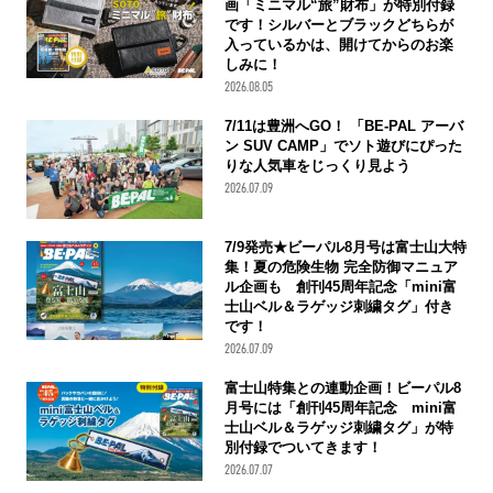
画「ミニマル“旅”財布」が特別付録
です！シルバーとブラックどちらが
入っているかは、開けてからのお楽
しみに！
2026.08.05
7/11は豊洲へGO！ 「BE-PAL アーバ
ン SUV CAMP」でソト遊びにぴった
りな人気車をじっくり見よう
2026.07.09
7/9発売★ビーパル8月号は富士山大特
集！夏の危険生物 完全防御マニュア
ル企画も 創刊45周年記念「mini富
士山ベル＆ラゲッジ刺繍タグ」付き
です！
2026.07.09
富士山特集との連動企画！ビーパル8
月号には「創刊45周年記念 mini富
士山ベル＆ラゲッジ刺繍タグ」が特
別付録でついてきます！
2026.07.07