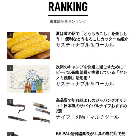
RANKING
編集部記事ランキング
夏は道の駅で「とうもろこし」を楽しも
1
う！ 便利なとうもろこしカッターも紹介
サスティナブル＆ローカル
次回のキャンプを快適に過ごすために！
2
ビーパル編集部員が実践している「ヤシ
ノミ洗剤」活用術!!
サスティナブル＆ローカル
高品質で切れ味よしのジャパンクオリテ
3
ィ！日本製のサバイバルナイフおすすめ
7選
ナイフ・刃物・マルチツール
BE-PAL創刊編集長が工具の専門店で見
4