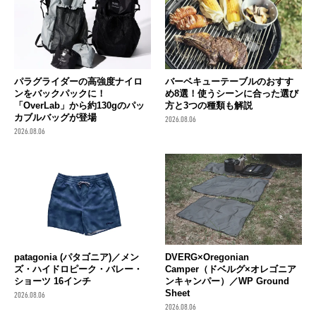
パラグライダーの高強度ナイロ
バーベキューテーブルのおすす
ンをバックパックに！
め8選！使うシーンに合った選び
「OverLab」から約130gのパッ
方と3つの種類も解説
カブルバッグが登場
2026.08.06
2026.08.06
patagonia (パタゴニア)／メン
DVERG×Oregonian
ズ・ハイドロピーク・バレー・
Camper（ドベルグ×オレゴニア
ショーツ 16インチ
ンキャンパー）／WP Ground
Sheet
2026.08.06
2026.08.06