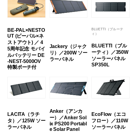
BLUETTI（ブルーテ
BE-PAL×NESTO
ィ）
UT (ビーパル×ネ
ストアウト) ／ 4
BLUETTI（ブル
Jackery（ジャク
5周年記念 モバイ
ーティ）／350W
リ）／200W ソー
ルバッテリー DE
ソーラーパネル
ラーパネル
-NEST-5000OV
SP350L
特製ポーチ付
Anker（アンカ
LACITA（ラチ
EcoFlow（エコ
ー）／Anker Sol
タ）／125W ソー
フロー）／110W
ix PS200 Portabl
ラーパネル
ソーラーパネル
e Solar Panel