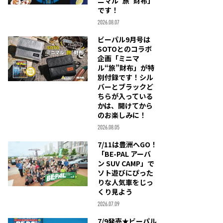
ニマル“旅”財布」
です！
2026.08.07
ビーパル9月号は
SOTOとのコラボ
企画「ミニマ
ル“旅”財布」が特
別付録です！シル
バーとブラックど
ちらが入っている
かは、開けてから
のお楽しみに！
2026.08.05
7/11は豊洲へGO！
「BE-PAL アーバ
ン SUV CAMP」で
ソト遊びにぴった
りな人気車をじっ
くり見よう
2026.07.09
7/9発売★ビーパル