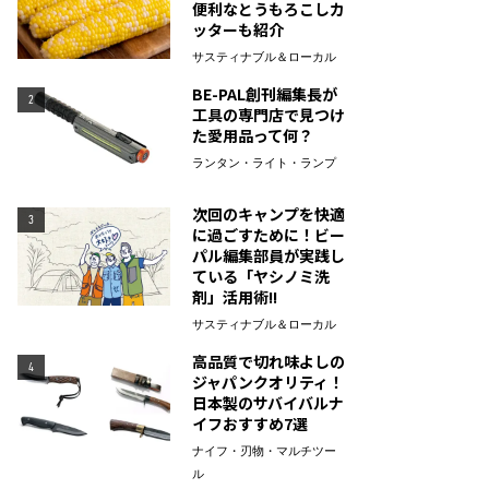
便利なとうもろこしカ
ッターも紹介
サスティナブル＆ローカル
BE-PAL創刊編集長が
2
工具の専門店で見つけ
た愛用品って何？
ランタン・ライト・ランプ
次回のキャンプを快適
3
に過ごすために！ビー
パル編集部員が実践し
ている「ヤシノミ洗
剤」活用術!!
サスティナブル＆ローカル
高品質で切れ味よしの
4
ジャパンクオリティ！
日本製のサバイバルナ
イフおすすめ7選
ナイフ・刃物・マルチツー
ル