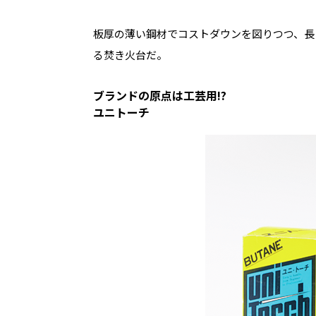
板厚の薄い鋼材でコストダウンを図りつつ、長
る焚き火台だ。
ブランドの原点は工芸用!?
ユニトーチ