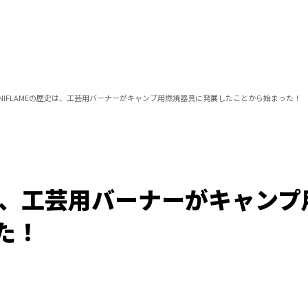
NIFLAMEの歴史は、工芸用バーナーがキャンプ用燃焼器具に発展したことから始まった！
史は、工芸用バーナーがキャン
た！
Loaded
:
100.00%
/