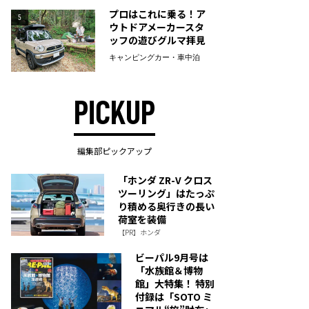
プロはこれに乗る！ア
5
ウトドアメーカースタ
ッフの遊びグルマ拝見
キャンピングカー・車中泊
PICKUP
編集部ピックアップ
「ホンダ ZR-V クロス
ツーリング」はたっぷ
り積める奥行きの長い
荷室を装備
【PR】ホンダ
ビーパル9月号は
「水族館＆博物
館」大特集！ 特別
付録は「SOTO ミ