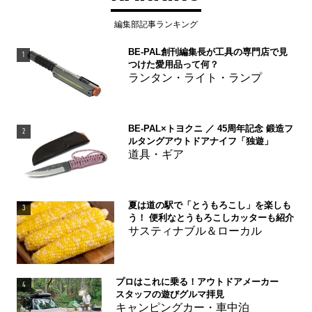
編集部記事ランキング
BE-PAL創刊編集長が工具の専門店で見
1
つけた愛用品って何？
ランタン・ライト・ランプ
BE-PAL×トヨクニ ／ 45周年記念 鍛造フ
2
ルタングアウトドアナイフ「独遊」
道具・ギア
夏は道の駅で「とうもろこし」を楽しも
3
う！ 便利なとうもろこしカッターも紹介
サスティナブル＆ローカル
プロはこれに乗る！アウトドアメーカー
4
スタッフの遊びグルマ拝見
キャンピングカー・車中泊