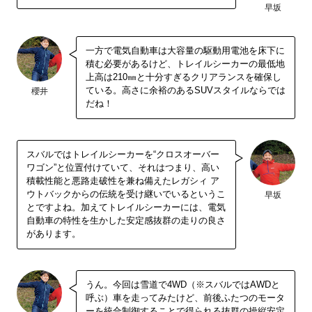
早坂
一方で電気自動車は大容量の駆動用電池を床下に
積む必要があるけど、トレイルシーカーの最低地
上高は210㎜と十分すぎるクリアランスを確保し
ている。高さに余裕のあるSUVスタイルならでは
櫻井
だね！
スバルではトレイルシーカーを“クロスオーバー
ワゴン”と位置付けていて、それはつまり、高い
積載性能と悪路走破性を兼ね備えたレガシィ ア
ウトバックからの伝統を受け継いでいるというこ
早坂
とですよね。加えてトレイルシーカーには、電気
自動車の特性を生かした安定感抜群の走りの良さ
があります。
うん。今回は雪道で4WD（※スバルではAWDと
呼ぶ）車を走ってみたけど、前後ふたつのモータ
ーを統合制御することで得られる抜群の操縦安定