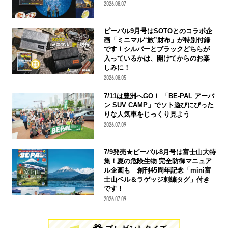
2026.08.07
ビーパル9月号はSOTOとのコラボ企
画「ミニマル“旅”財布」が特別付録
です！シルバーとブラックどちらが
入っているかは、開けてからのお楽
しみに！
2026.08.05
7/11は豊洲へGO！ 「BE-PAL アーバ
ン SUV CAMP」でソト遊びにぴった
りな人気車をじっくり見よう
2026.07.09
7/9発売★ビーパル8月号は富士山大特
集！夏の危険生物 完全防御マニュア
ル企画も 創刊45周年記念「mini富
士山ベル＆ラゲッジ刺繍タグ」付き
です！
2026.07.09