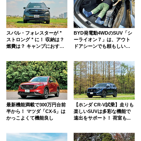
スバル・フォレスターが＂
BYD発電動4WDのSUV「シ
ストロング＂に！ 収納は？
ーライオン７」は、アウト
燃費は？ キャンプにおすす
ドアシーンでも頼もしい存
め...
在...
最新機能満載で300万円台前
【ホンダ CR-V試乗】走りも
半から！ マツダ「CX-5」は
楽しいSUVは多彩な機能で
かっこよくて機能良し
遠出をサポート！ 荷室も...