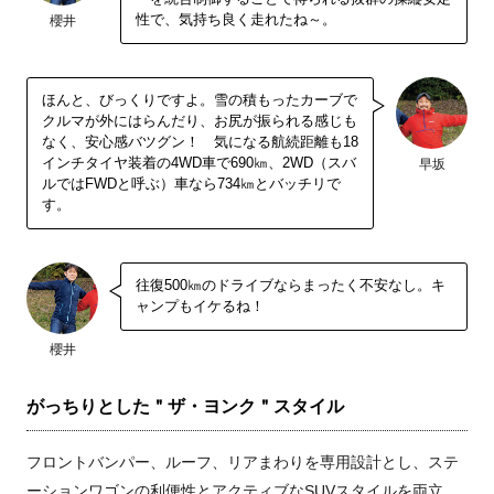
性で、気持ち良く走れたね～。
櫻井
ほんと、びっくりですよ。雪の積もったカーブで
クルマが外にはらんだり、お尻が振られる感じも
なく、安心感バツグン！ 気になる航続距離も18
インチタイヤ装着の4WD車で690㎞、2WD（スバ
早坂
ルではFWDと呼ぶ）車なら734㎞とバッチリで
す。
往復500㎞のドライブならまったく不安なし。キ
ャンプもイケるね！
櫻井
がっちりとした＂ザ・ヨンク＂スタイル
フロントバンパー、ルーフ、リアまわりを専用設計とし、ステ
ーションワゴンの利便性とアクティブなSUVスタイルを両立。