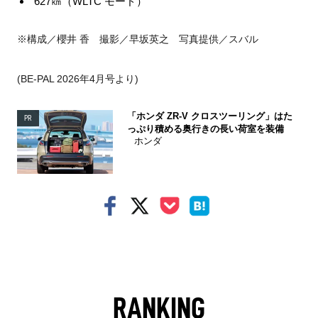
627㎞（WLTC モード）
※構成／櫻井 香 撮影／早坂英之 写真提供／スバル
(BE-PAL 2026年4月号より)
「ホンダ ZR-V クロスツーリング」はた
PR
っぷり積める奥行きの長い荷室を装備
ホンダ
RANKING