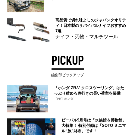
高品質で切れ味よしのジャパンクオリテ
5
ィ！日本製のサバイバルナイフおすすめ
7選
ナイフ・刃物・マルチツール
PICKUP
編集部ピックアップ
「ホンダ ZR-V クロスツーリング」はた
っぷり積める奥行きの長い荷室を装備
【PR】ホンダ
ビーパル9月号は「水族館＆博物館」
大特集！ 特別付録は「SOTO ミニマ
ル“旅”財布」です！