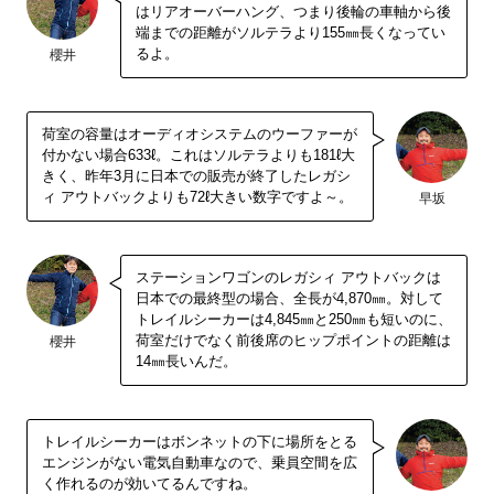
はリアオーバーハング、つまり後輪の車軸から後
端までの距離がソルテラより155㎜長くなってい
るよ。
櫻井
荷室の容量はオーディオシステムのウーファーが
付かない場合633ℓ。これはソルテラよりも181ℓ大
きく、昨年3月に日本での販売が終了したレガシ
ィ アウトバックよりも72ℓ大きい数字ですよ～。
早坂
ステーションワゴンのレガシィ アウトバックは
日本での最終型の場合、全長が4,870㎜。対して
トレイルシーカーは4,845㎜と250㎜も短いのに、
荷室だけでなく前後席のヒップポイントの距離は
櫻井
14㎜長いんだ。
トレイルシーカーはボンネットの下に場所をとる
エンジンがない電気自動車なので、乗員空間を広
く作れるのが効いてるんですね。