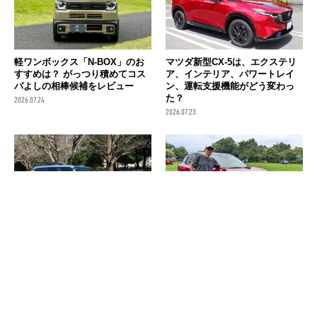
軽ワンボックス「N-BOX」のお
マツダ新型CX-5は、エクステリ
すすめは？ がっつり積めてコス
ア、インテリア、パワートレイ
パよしの相棒候補をレビュー
ン、運転支援機能がどう変わっ
た？
2026.07.24
2026.07.23
入手困難な人気車、ランドクル
【ピストン西沢の新車レビュ
ーザー250のZXを試乗してわかっ
ー】 日産の新型キックスは見た
たクルマを最大限に活かす乗り
めGoodで遠出が超らくちん！
方
2026.07.15
2026.07.17