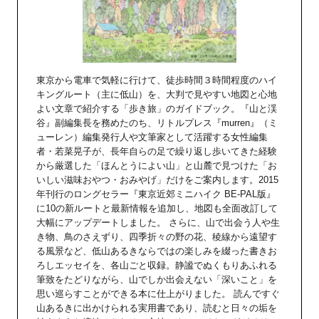
東京から電車で気軽に行けて、徒歩時間３時間程度のハイ
キングルート（主に低山）を、大判で見やすい地図と心地
よい文章で紹介する「歩き旅」のガイドブック。『山と渓
谷』副編集長を務めたのち、リトルプレス『murren』（ミ
ューレン）編集発行人や文筆家として活躍する女性編集
者・若菜晃子が、長年自らの足で繰り返し歩いてきた経験
から厳選した「ほんとうによい山」と山麓で見つけた「お
いしい滋味おやつ・おみやげ」だけをご案内します。2015
年刊行のロングセラー『東京近郊ミニハイク BE-PAL版』
に10の新ルートと最新情報を追加し、地図も全面改訂して
大幅にアップデートしました。 さらに、山で出会う人や生
き物、鳥のさえずり、四季折々の野の花、稜線から遠望す
る風景など、低山あるきならではの楽しみを綴った書きお
ろしエッセイを、各山ごと収録。静謐でぬくもりあふれる
筆致をたどりながら、山でしか出会えない「深いこと」を
思い巡らすことができる本に仕上がりました。 読んですぐ
山あるきに出かけられる実用書であり、読むと日々の垢を