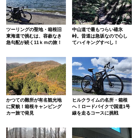
ツーリングの聖地・箱根旧
中山道で最もつらい碓氷
東海道で挑むは、容赦なき
峠。昔道は急坂なので心し
急勾配が続く11ｋｍの旅！
てハイキングすべし！
かつての難所が有名観光地
ヒルクライムの名所・箱根
に変貌！箱根キャンピング
へ！ロードバイクで国道1号
カー旅で発見
線を走るコースに挑戦