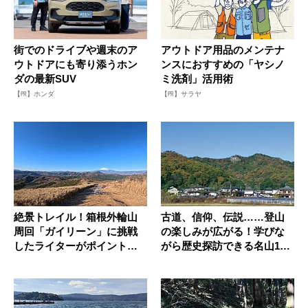
街でのドライブや週末のア
アウトドア用品のメンテナ
ウトドアにも寄り添うホン
ンスにおすすめの「ヤシノ
ダの最新SUV
ミ洗剤」活用術
【PR】ホンダ
【PR】サラヤ
絶景トレイル！箱根外輪山
古道、信仰、伝説……登山
周回「ガイリーン」に挑戦
の楽しみが広がる！学びな
したライターがポイントを
がら歴史探訪できる名山10
解説！
選