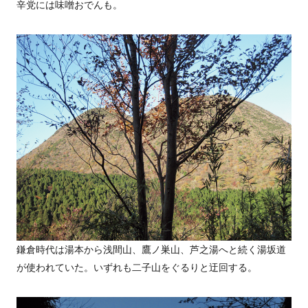
辛党には味噌おでんも。
鎌倉時代は湯本から浅間山、鷹ノ巣山、芦之湯へと続く湯坂道
が使われていた。いずれも二子山をぐるりと迂回する。