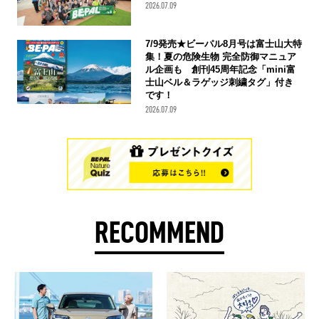
2026.07.09
7/9発売★ビーパル8月号は富士山大特
集！夏の危険生物 完全防御マニュア
ル企画も 創刊45周年記念「mini富
士山ベル＆ラゲッジ刺繍タグ」付き
です！
2026.07.09
RECOMMEND