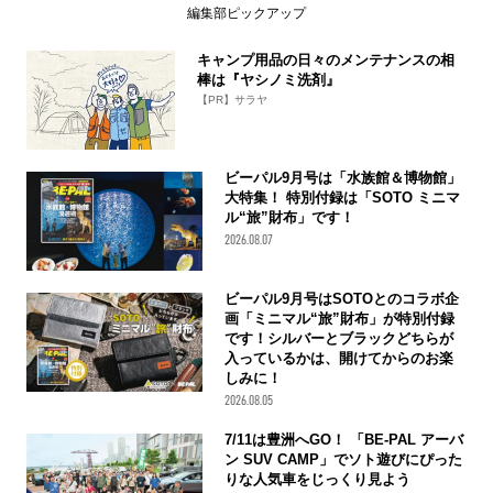
編集部ピックアップ
キャンプ用品の日々のメンテナンスの相
棒は『ヤシノミ洗剤』
【PR】サラヤ
ビーパル9月号は「水族館＆博物館」
大特集！ 特別付録は「SOTO ミニマ
ル“旅”財布」です！
2026.08.07
ビーパル9月号はSOTOとのコラボ企
画「ミニマル“旅”財布」が特別付録
です！シルバーとブラックどちらが
入っているかは、開けてからのお楽
しみに！
2026.08.05
7/11は豊洲へGO！ 「BE-PAL アーバ
ン SUV CAMP」でソト遊びにぴった
りな人気車をじっくり見よう