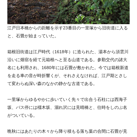
江戸日本橋からの距離を示す23番目の一里塚から旧街道に入る
と、石畳が始まっていた。
箱根旧街道は江戸時代（1618年）に造られた、湯本から須雲川
沿いに畑宿を経て元箱根へと至る山道である。参勤交代の諸大
名にも利用され、1680年には石畳が敷かれた。今では箱根新道
を走る車の音が時折響くが、それさえなければ、江戸期とさし
て変わらぬ深い森のなかの静かな古道である。
一里塚からゆるやかに歩いていく先々で出合う石柱には西海子
坂、バス停には橿木坂、涸れ沢には見晴橋と、往時をしのぶ名
がついている。
晩秋にはあたりの木々から降り積もる落ち葉の合間に石畳が見