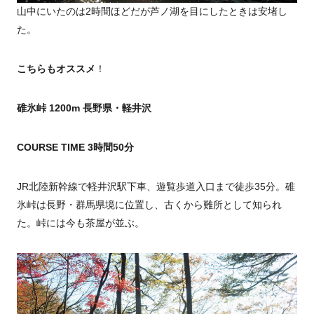
山中にいたのは2時間ほどだが芦ノ湖を目にしたときは安堵し
た。
こちらもオススメ
！
碓氷峠 1200m 長野県・軽井沢
COURSE TIME 3時間50分
JR北陸新幹線で軽井沢駅下車、遊覧歩道入口まで徒歩35分。碓
氷峠は長野・群馬県境に位置し、古くから難所として知られ
た。峠には今も茶屋が並ぶ。