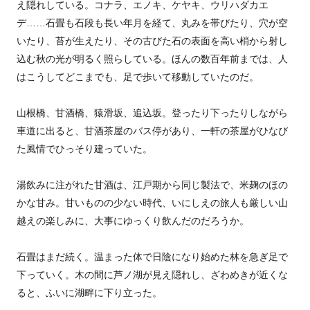
え隠れしている。コナラ、エノキ、ケヤキ、ウリハダカエ
デ……石畳も石段も長い年月を経て、丸みを帯びたり、穴が空
いたり、苔が生えたり、その古びた石の表面を高い梢から射し
込む秋の光が明るく照らしている。ほんの数百年前までは、人
はこうしてどこまでも、足で歩いて移動していたのだ。
山根橋、甘酒橋、猿滑坂、追込坂。登ったり下ったりしながら
車道に出ると、甘酒茶屋のバス停があり、一軒の茶屋がひなび
た風情でひっそり建っていた。
湯飲みに注がれた甘酒は、江戸期から同じ製法で、米麹のほの
かな甘み。甘いものの少ない時代、いにしえの旅人も厳しい山
越えの楽しみに、大事にゆっくり飲んだのだろうか。
石畳はまだ続く。温まった体で日陰になり始めた林を急ぎ足で
下っていく。木の間に芦ノ湖が見え隠れし、ざわめきが近くな
ると、ふいに湖畔に下り立った。