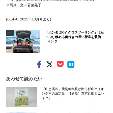
※写真・文＝若菜晃子
(BE-PAL 2025年10月号より)
「ホンダ ZR-V クロスツーリング」はた
PR
っぷり積める奥行きの長い荷室を装備
ホンダ
あわせて読みたい
『山と溪谷』元副編集長が贈る低山ハイキ
ング本の決定版『［新版］東京近郊ミニハ
イク』