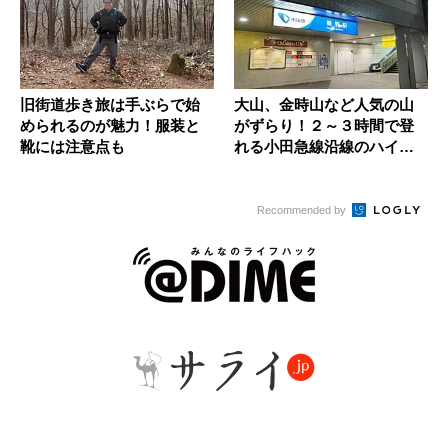
旧街道歩き旅は手ぶらで始
大山、金時山など人気の山
められるのが魅力！服装と
がずらり！２～３時間で登
靴には注意点も
れる小田急線沿線のハイキ
ング向き...
Recommended by