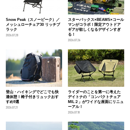
Snow Peak（スノーピーク）／
スターバックス×BEAMS×コール
メッシュローチェア30 リッチブ
マンがコラボ！限定アウトドア
ラック
ギアが欲しくなるデザインすぎ
る！
2026.07.28
2026.07.26
ライダーのことを第一に考えた
登山・ハイキングでどこでも快
デイトナの「コンパクトチェア
適休憩！椅子付きリュックおす
MIL２」がワイドな座面にリニュ
すめ9選
ーアル！
2026.07.21
2026.07.18