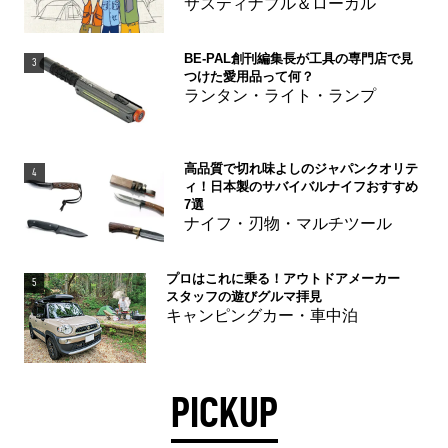
サスティナブル＆ローカル
BE-PAL創刊編集長が工具の専門店で見
3
つけた愛用品って何？
ランタン・ライト・ランプ
高品質で切れ味よしのジャパンクオリテ
4
ィ！日本製のサバイバルナイフおすすめ
7選
ナイフ・刃物・マルチツール
プロはこれに乗る！アウトドアメーカー
5
スタッフの遊びグルマ拝見
キャンピングカー・車中泊
PICKUP