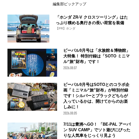
編集部ピックアップ
「ホンダ ZR-V クロスツーリング」はた
っぷり積める奥行きの長い荷室を装備
【PR】ホンダ
ビーパル9月号は「水族館＆博物館」
大特集！ 特別付録は「SOTO ミニマ
ル“旅”財布」です！
2026.08.07
ビーパル9月号はSOTOとのコラボ企
画「ミニマル“旅”財布」が特別付録
です！シルバーとブラックどちらが
入っているかは、開けてからのお楽
しみに！
2026.08.05
7/11は豊洲へGO！ 「BE-PAL アーバ
ン SUV CAMP」でソト遊びにぴった
りな人気車をじっくり見よう