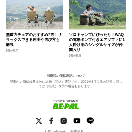
無重力チェアのおすすめ7選！リ
ソロキャンプにぴったり！WAQ
ラックスできる理由や選び方も
の電動ポンプ付きエアソファに1
解説
人掛け用のシングルサイズが仲
間入り
2026.07.17
2026.07.15
消費税の価格表記について
記事内の価格は基本的に総額（税込）表記です。2021年3月以前の記事に関し
ては（税抜）表示の場合もあります。
お問い合わせ
利用規約