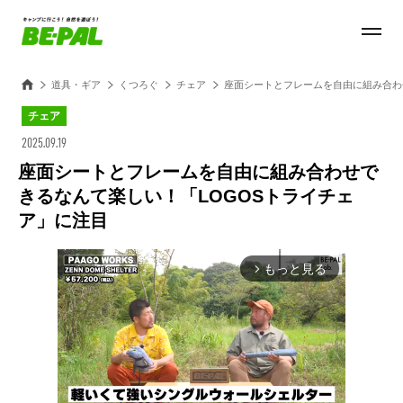
道具・ギア
くつろぐ
チェア
座面シートとフレームを自由に組み合わ
チェア
2025.09.19
座面シートとフレームを自由に組み合わせで
きるなんて楽しい！「LOGOSトライチェ
ア」に注目
もっと見る
arrow_forward_ios