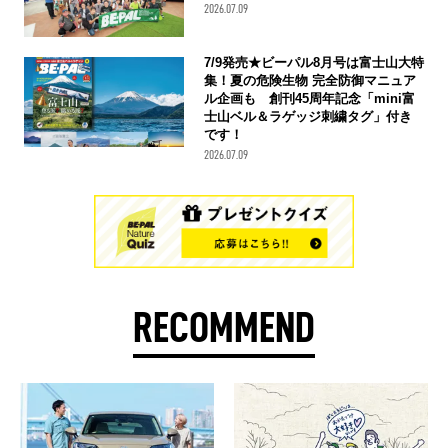
2026.07.09
7/9発売★ビーパル8月号は富士山大特
集！夏の危険生物 完全防御マニュア
ル企画も 創刊45周年記念「mini富
士山ベル＆ラゲッジ刺繍タグ」付き
です！
2026.07.09
RECOMMEND