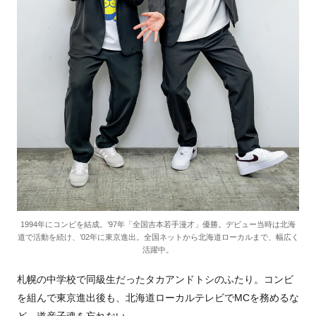
1994年にコンビを結成。’97年「全国吉本若手漫才」優勝。デビュー当時は北海
道で活動を続け、’02年に東京進出。全国ネットから北海道ローカルまで、幅広く
活躍中。
札幌の中学校で同級生だったタカアンドトシのふたり。コンビ
を組んで東京進出後も、北海道ローカルテレビでMCを務めるな
ど、道産子魂を忘れない。