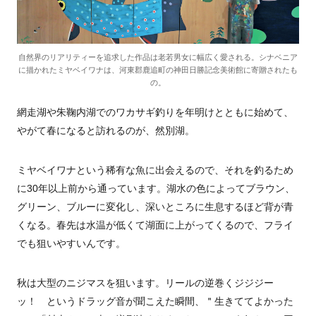
自然界のリアリティーを追求した作品は老若男女に幅広く愛される。シナベニア
に描かれたミヤベイワナは、河東郡鹿追町の神田日勝記念美術館に寄贈されたも
の。
網走湖や朱鞠内湖でのワカサギ釣りを年明けとともに始めて、
やがて春になると訪れるのが、然別湖。
ミヤベイワナという稀有な魚に出会えるので、それを釣るため
に30年以上前から通っています。湖水の色によってブラウン、
グリーン、ブルーに変化し、深いところに生息するほど背が青
くなる。春先は水温が低くて湖面に上がってくるので、フライ
でも狙いやすいんです。
秋は大型のニジマスを狙います。リールの逆巻くジジジー
ッ！ というドラッグ音が聞こえた瞬間、＂生きててよかった