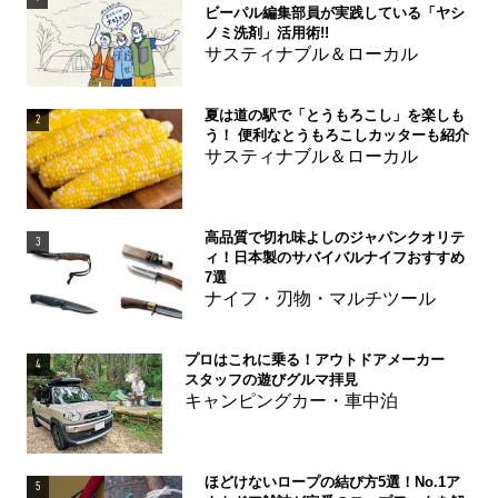
ビーパル編集部員が実践している「ヤシ
ノミ洗剤」活用術!!
サスティナブル＆ローカル
夏は道の駅で「とうもろこし」を楽しも
2
う！ 便利なとうもろこしカッターも紹介
サスティナブル＆ローカル
高品質で切れ味よしのジャパンクオリテ
3
ィ！日本製のサバイバルナイフおすすめ
7選
ナイフ・刃物・マルチツール
プロはこれに乗る！アウトドアメーカー
4
スタッフの遊びグルマ拝見
キャンピングカー・車中泊
ほどけないロープの結び方5選！No.1ア
5