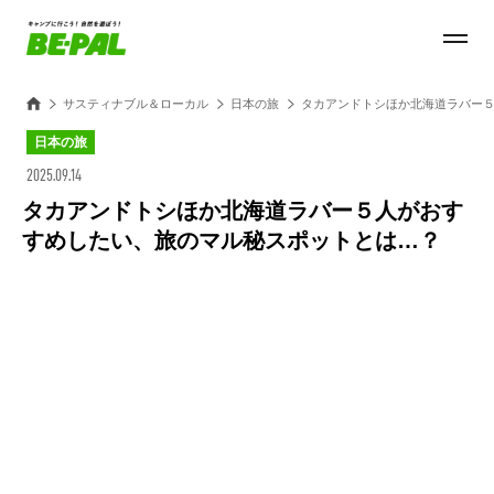
サスティナブル＆ローカル
日本の旅
タカアンドトシほか北海道ラバー
日本の旅
2025.09.14
タカアンドトシほか北海道ラバー５人がおす
すめしたい、旅のマル秘スポットとは…？
Loaded
:
27.14%
/
Unmute