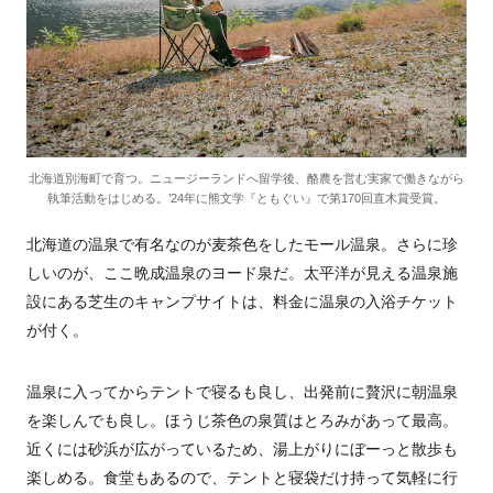
北海道別海町で育つ。ニュージーランドへ留学後、酪農を営む実家で働きながら
執筆活動をはじめる。’24年に熊文学『ともぐい』で第170回直木賞受賞。
北海道の温泉で有名なのが麦茶色をしたモール温泉。さらに珍
しいのが、ここ晩成温泉のヨード泉だ。太平洋が見える温泉施
設にある芝生のキャンプサイトは、料金に温泉の入浴チケット
が付く。
温泉に入ってからテントで寝るも良し、出発前に贅沢に朝温泉
を楽しんでも良し。ほうじ茶色の泉質はとろみがあって最高。
近くには砂浜が広がっているため、湯上がりにぼーっと散歩も
楽しめる。食堂もあるので、テントと寝袋だけ持って気軽に行