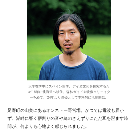
大学在学中にスペイン留学。アイヌ文化を探究するた
め’18年に北海道へ移住。森林ガイドや映像クリエイタ
ーを経て、’24年より俳優として本格的に活動開始。
足寄町の山奥にあるオンネトー野営場。かつては電波も届か
ず、湖畔に響く薪割りの音や鳥のさえずりにただ耳を澄ます時
間が、何よりも心地よく感じられました。