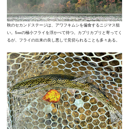
秋のセカンドステージは、アワフキムシを偏食するニジマス狙
い。5㎜の極小フライを浮かべて待つ。カプリカプリと寄ってく
るが、フライの出来の良し悪しで見切られることも多々ある。