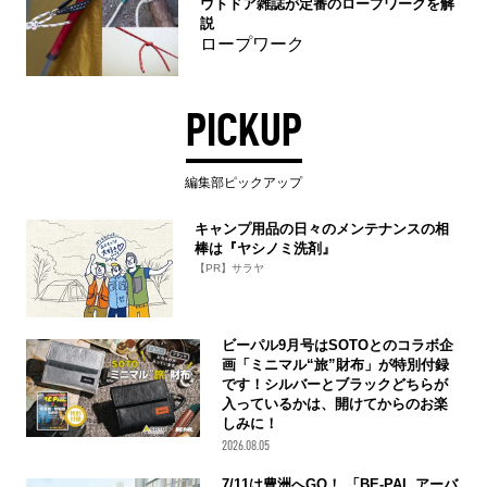
ウトドア雑誌が定番のロープワークを解
説
ロープワーク
PICKUP
編集部ピックアップ
キャンプ用品の日々のメンテナンスの相
棒は『ヤシノミ洗剤』
【PR】サラヤ
ビーパル9月号はSOTOとのコラボ企
画「ミニマル“旅”財布」が特別付録
です！シルバーとブラックどちらが
入っているかは、開けてからのお楽
しみに！
2026.08.05
7/11は豊洲へGO！ 「BE-PAL アーバ