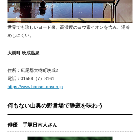
世界でも珍しいヨード泉。高濃度のヨウ素イオンを含み、湯冷
めしにくい。
大樹町 晩成温泉
住所：広尾郡大樹町晩成2
電話：01558（7）8161
https://www.bansei-onsen.jp
何もない山奥の野営場で静寂を味わう
俳優 手塚日南人さん