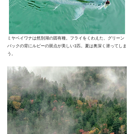
ミヤベイワナは然別湖の固有種。フライをくわえた、グリーン
バックの背にルビーの斑点が美しい1匹。夏は奥深く潜ってしま
う。