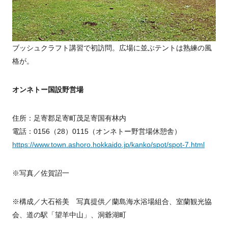
ブッシュクラフト講習で初訪問。広場に並ぶテントは熟練の風
格が。
オンネトー国設野営場
住所：足寄郡足寄町茂足寄国有林内
電話：0156（28）0115（オンネトー野営場休憩舎）
https://www.town.ashoro.hokkaido.jp/kanko/spot/spot-7.html
※写真／佐賀詔一
※構成／大石裕美 写真提供／蘭島海水浴場組合、室蘭観光協
会、道の駅「望羊中山」、洞爺湖町