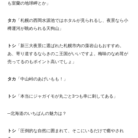
も室蘭の地球岬とか」
タカ
「札幌の西岡水源池ではホタルが見られるし、夜景なら小
樽運河が眺められる天狗山」
トシ
「新三大夜景に選ばれた札幌市内の藻岩山もおすすめ。
あ、寄り道するならきのこ王国がいいですよ。梅味のなめ茸が
売ってるのもポイント高いでしょ」
タカ
「中山峠のあげいもも！」
トシ
「本当にジャガイモが丸ごと3つも串に刺してある」
─北海道のいちばんの魅力は？
トシ
「圧倒的な自然に囲まれて、そこにいるだけで癒やされ