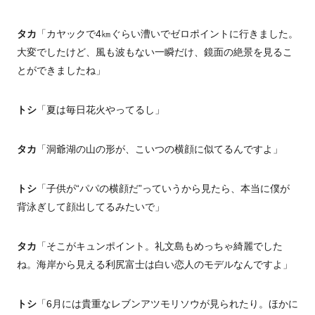
タカ
「カヤックで4㎞ぐらい漕いでゼロポイントに行きました。
大変でしたけど、風も波もない一瞬だけ、鏡面の絶景を見るこ
とができましたね」
トシ
「夏は毎日花火やってるし」
タカ
「洞爺湖の山の形が、こいつの横顔に似てるんですよ」
トシ
「子供が“パパの横顔だ”っていうから見たら、本当に僕が
背泳ぎして顔出してるみたいで」
タカ
「そこがキュンポイント。礼文島もめっちゃ綺麗でした
ね。海岸から見える利尻富士は白い恋人のモデルなんですよ」
トシ
「6月には貴重なレブンアツモリソウが見られたり。ほかに