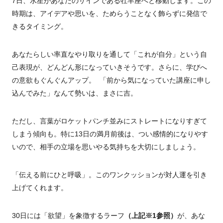
7日、水星があなたのサインである牡羊座へと移動します。この
時期は、アイデアや思いを、ためらうことなく飾らずに発信で
きるタイミング。
あなたらしい率直なやり取りを通して「これが自分」という自
己表現が、どんどん形になっていきそうです。さらに、学びへ
の意欲もぐんぐんアップ。 「前から気になっていた講座に申し
込んでみた」なんて勢いは、まさに吉。
ただし、言葉がロケットパンチ並みにストレートになりすぎて
しまう傾向も。特に13日の満月前後は、つい感情的になりやす
いので、相手の立場を思いやる気持ちを大切にしましょう。
「伝える前にひと呼吸」。このワンクッションが対人運を引き
上げてくれます。
30日には「欲望」を象徴するラーフ
（上記※1参照）
が、あな