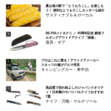
夏は道の駅で「とうもろこし」を楽しも
2
う！ 便利なとうもろこしカッターも紹介
サスティナブル＆ローカル
BE-PAL×トヨクニ ／ 45周年記念 鍛造フ
3
ルタングアウトドアナイフ「独遊」
道具・ギア
プロはこれに乗る！アウトドアメーカー
4
スタッフの遊びグルマ拝見
キャンピングカー・車中泊
高品質で切れ味よしのジャパンクオリテ
5
ィ！日本製のサバイバルナイフおすすめ
7選
ナイフ・刃物・マルチツール