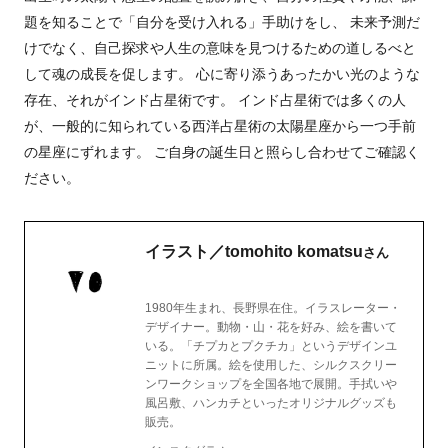
題を知ることで「自分を受け入れる」手助けをし、 未来予測だ
けでなく、自己探求や人生の意味を見つけるための道しるべと
して魂の成長を促します。 心に寄り添うあったかい光のような
存在、それがインド占星術です。 インド占星術では多くの人
が、
一般的に知られている西洋占星術の太陽星座から一つ手前
の星座にずれます。
ご自身の誕生日と照らし合わせてご確認く
ださい。
イラスト／tomohito komatsu
さん
1980年生まれ、長野県在住。イラスレーター・
デザイナー。動物・山・花を好み、絵を書いて
いる。「チプカとプクチカ」というデザインユ
ニットに所属。絵を使用した、シルクスクリー
ンワークショップを全国各地で展開。手拭いや
風呂敷、ハンカチといったオリジナルグッズも
販売。