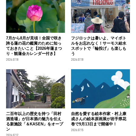
7月から8月が見頃！全国で咲き
フジロックは暑いよ、マイボト
誇る蓮の花の鑑賞のために知っ
ルをお忘れなく！サーモス給水
ておきたいこと【2026年蓮まつ
スポットで「輪投げ」も楽しも
り・観蓮会カレンダー付き】
う
2026.07.18
2026.07.18
二百年以上の歴史を持つ「田村
自然を愛する絵本作家・村上康
酒造場」が日本酒の魅力を伝え
成さんの絵本原画展が岩手県花
る新施設「＆KASEN」をオープ
巻で9月13日まで開催中！
ン
2026.07.15
2026.07.17