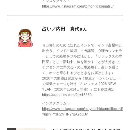
インスタグラム：
https://www.instagram.com/tomohito.komatsu/
占い／内田 真代
さん
ヨガ修行のために訪れたインドで、インド占星術と
出会う。インド占星術、ヨガ講師、心理カウンセラ
ーとしての経験をフルに活かし、「リラックスの専
門家」として活動中。体を動かすことが大好きで、
チアダンス世界大会への出場経験も。占いを通じ
て、ホッと癒されるひとときをお届けします♪
2026年の開運は豊洲から！絶景オーシャンビュー
で運気チャージも叶う「占いフェス 2026 NEW
YEAR（2026年1月24日開催）」にも参加決定
https://uranaifes.com/?p=15869
インスタグラム：
https://www.instagram.com/mayouchida/profilecard/
?igsh=Y3R2NHN2NjA2bGJv