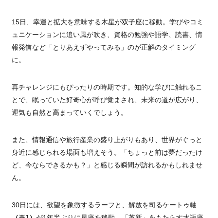
15日、幸運と拡大を意味する木星が双子座に移動。学びやコミ
ュニケーションに追い風が吹き、資格の勉強や語学、読書、情
報発信など「とりあえずやってみる」のが正解のタイミング
に。
再チャレンジにもぴったりの時期です。知的な学びに触れるこ
とで、眠っていた好奇心が呼び覚まされ、未来の道が広がり、
運気も自然と高まっていくでしょう。
また、情報通信や旅行産業の盛り上がりもあり、世界がぐっと
身近に感じられる場面も増えそう。「ちょっと前は夢だったけ
ど、今ならできるかも？」と感じる瞬間が訪れるかもしれませ
ん。
30日には、欲望を象徴するラーフと、解放を司るケートゥ軸
（※1）
が1年半ぶりに星座を移動。「革新」をもたらす水瓶座