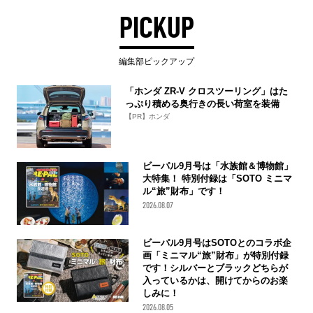
PICKUP
編集部ピックアップ
「ホンダ ZR-V クロスツーリング」はた
っぷり積める奥行きの長い荷室を装備
【PR】ホンダ
ビーパル9月号は「水族館＆博物館」
大特集！ 特別付録は「SOTO ミニマ
ル“旅”財布」です！
2026.08.07
ビーパル9月号はSOTOとのコラボ企
画「ミニマル“旅”財布」が特別付録
です！シルバーとブラックどちらが
入っているかは、開けてからのお楽
しみに！
2026.08.05