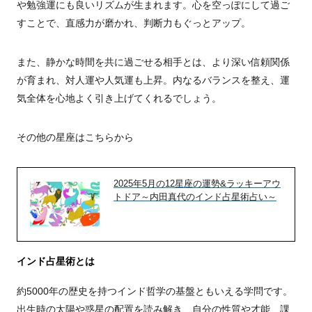
や勉強運にも良いリズムが生まれます。心を空っぽにして過ご
すことで、直感力が磨かれ、判断力もぐっとアップ。
また、静かな時間を共に過ごせる相手とは、より深い信頼関係
が育まれ、対人運や人気運も上昇。内なるバランスを整え、運
気全体を心地よく引き上げてくれるでしょう。
その他の星座はこちらから
2025年5月の12星座の運勢&ラッキーアウ
トドア～内田真代のインド占星術占い～
インド占星術とは
約5000年の歴史を持つインド哲学の基盤ともいえる学問です。
出生時の太陽や惑星の配置を読み解き、自分の性質や才能、課