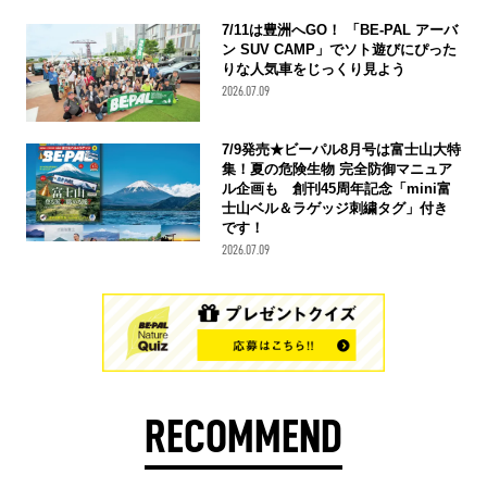
7/11は豊洲へGO！ 「BE-PAL アーバ
ン SUV CAMP」でソト遊びにぴった
りな人気車をじっくり見よう
2026.07.09
7/9発売★ビーパル8月号は富士山大特
集！夏の危険生物 完全防御マニュア
ル企画も 創刊45周年記念「mini富
士山ベル＆ラゲッジ刺繍タグ」付き
です！
2026.07.09
RECOMMEND