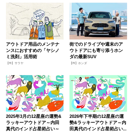
アウトドア用品のメンテナ
街でのドライブや週末のア
ンスにおすすめの「ヤシノ
ウトドアにも寄り添うホン
ミ洗剤」活用術
ダの最新SUV
【PR】サラヤ
【PR】ホンダ
2025年3月の12星座の運勢&
2026年下半期の12星座の運
ラッキーアウトドア～内田
勢&ラッキーアウトドア～内
真代のインド占星術占い～
田真代のインド占星術占い...