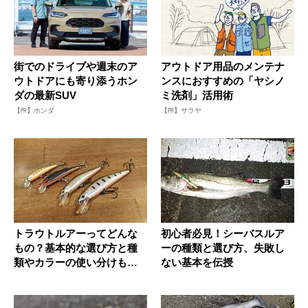
街でのドライブや週末のア
アウトドア用品のメンテナ
ウトドアにも寄り添うホン
ンスにおすすめの「ヤシノ
ダの最新SUV
ミ洗剤」活用術
【PR】ホンダ
【PR】サラヤ
トラウトルアーってどんな
初心者必見！シーバスルア
もの？基本的な選び方と種
ーの種類と選び方、失敗し
類やカラーの使い分けも徹
ない基本を伝授
底解説！