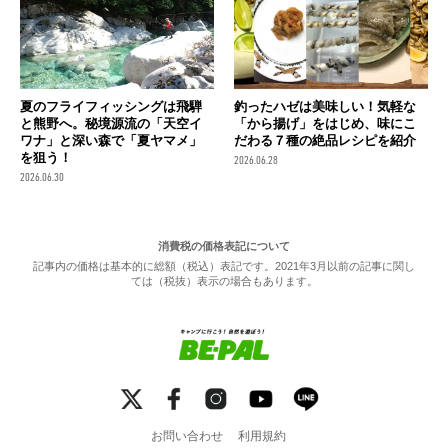
夏のフライフィッシングは飛騨
釣ったハゼは美味しい！気軽な
と熊野へ。秘境源流の「天空イ
「から揚げ」をはじめ、味にこ
ワナ」と深い森で「夏ヤマメ」
だわる７種の絶品レシピを紹介
を狙う！
2026.06.28
2026.06.30
消費税の価格表記について
記事内の価格は基本的に総額（税込）表記です。2021年3月以前の記事に関し
ては（税抜）表示の場合もあります。
お問い合わせ
利用規約