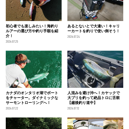
初心者でも楽しみたい！海釣り
あるとないとで大違い！キャリ
ルアーの選び方や釣り手順を紹
ーカートを釣りで使い倒そう！
介！
2026.07.24
2026.07.25
カナダのオンタリオ湖でボート
人混みを避け沖へ！カヤックで
をチャーター。ダイナミックな
大ブリを釣って絶品トロに舌鼓
サーモントローリングへ！
【越後釣り道中】
2026.07.22
2026.07.12