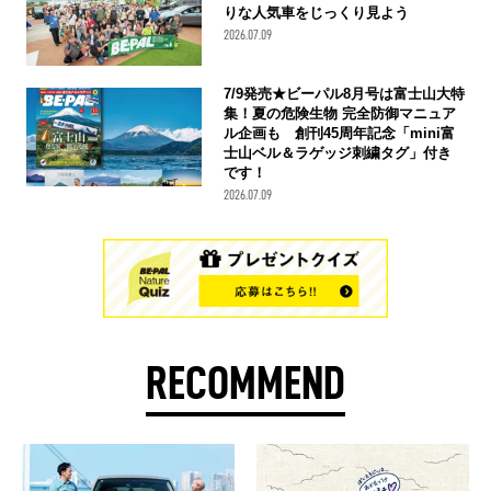
りな人気車をじっくり見よう
2026.07.09
7/9発売★ビーパル8月号は富士山大特
集！夏の危険生物 完全防御マニュア
ル企画も 創刊45周年記念「mini富
士山ベル＆ラゲッジ刺繍タグ」付き
です！
2026.07.09
RECOMMEND