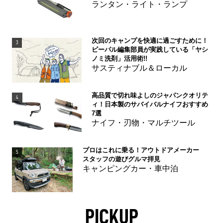
ランタン・ライト・ランプ
次回のキャンプを快適に過ごすために！
3
ビーパル編集部員が実践している「ヤシ
ノミ洗剤」活用術!!
サスティナブル＆ローカル
高品質で切れ味よしのジャパンクオリテ
4
ィ！日本製のサバイバルナイフおすすめ
7選
ナイフ・刃物・マルチツール
プロはこれに乗る！アウトドアメーカー
5
スタッフの遊びグルマ拝見
キャンピングカー・車中泊
PICKUP