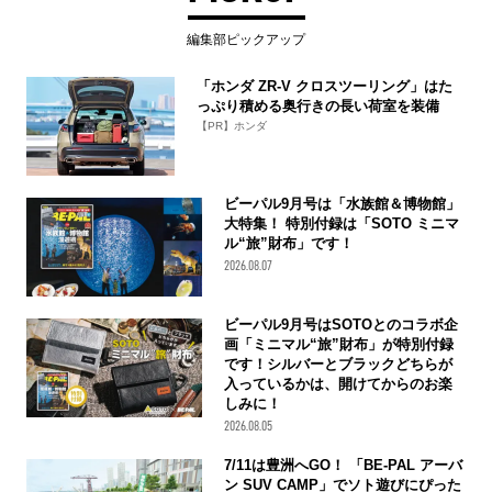
編集部ピックアップ
「ホンダ ZR-V クロスツーリング」はた
っぷり積める奥行きの長い荷室を装備
【PR】ホンダ
ビーパル9月号は「水族館＆博物館」
大特集！ 特別付録は「SOTO ミニマ
ル“旅”財布」です！
2026.08.07
ビーパル9月号はSOTOとのコラボ企
画「ミニマル“旅”財布」が特別付録
です！シルバーとブラックどちらが
入っているかは、開けてからのお楽
しみに！
2026.08.05
7/11は豊洲へGO！ 「BE-PAL アーバ
ン SUV CAMP」でソト遊びにぴった