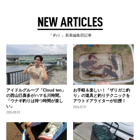
NEW ARTICLES
『 釣り 』新着編集部記事
アイドルグループ「Cloud ten」
お手軽＆楽しい！「ザリガニ釣
の西山巳喜多がハマる川時間。
り」の道具と釣りテクニックを
「ウナギ釣りは待つ時間が楽し
アウトドアライターが伝授！
い」
2026.07.31
2026.08.03