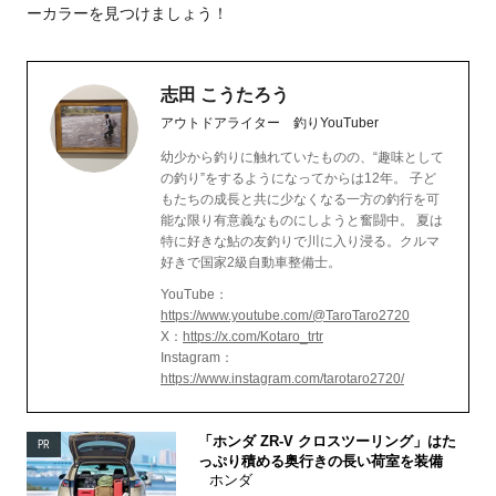
ーカラーを見つけましょう！
志田 こうたろう
アウトドアライター 釣りYouTuber
幼少から釣りに触れていたものの、“趣味として
の釣り”をするようになってからは12年。 子ど
もたちの成長と共に少なくなる一方の釣行を可
能な限り有意義なものにしようと奮闘中。 夏は
特に好きな鮎の友釣りで川に入り浸る。クルマ
好きで国家2級自動車整備士。
YouTube：
https://www.youtube.com/@TaroTaro2720
X：
https://x.com/Kotaro_trtr
Instagram：
https://www.instagram.com/tarotaro2720/
「ホンダ ZR-V クロスツーリング」はた
PR
っぷり積める奥行きの長い荷室を装備
ホンダ