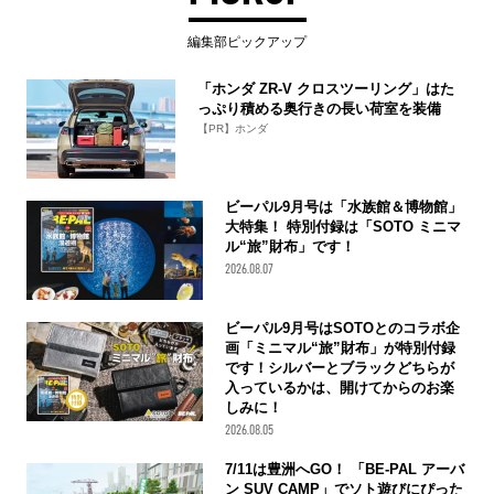
編集部ピックアップ
「ホンダ ZR-V クロスツーリング」はた
っぷり積める奥行きの長い荷室を装備
【PR】ホンダ
ビーパル9月号は「水族館＆博物館」
大特集！ 特別付録は「SOTO ミニマ
ル“旅”財布」です！
2026.08.07
ビーパル9月号はSOTOとのコラボ企
画「ミニマル“旅”財布」が特別付録
です！シルバーとブラックどちらが
入っているかは、開けてからのお楽
しみに！
2026.08.05
7/11は豊洲へGO！ 「BE-PAL アーバ
ン SUV CAMP」でソト遊びにぴった