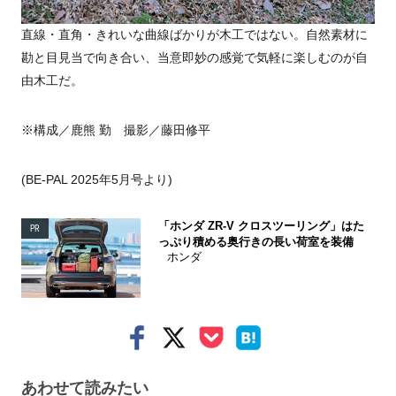
直線・直角・きれいな曲線ばかりが木工ではない。自然素材に
勘と目見当で向き合い、当意即妙の感覚で気軽に楽しむのが自
由木工だ。
※構成／鹿熊 勤 撮影／藤田修平
(BE-PAL 2025年5月号より)
「ホンダ ZR-V クロスツーリング」はた
PR
っぷり積める奥行きの長い荷室を装備
ホンダ
あわせて読みたい