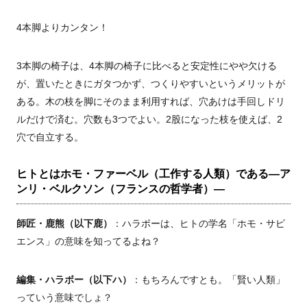
4本脚よりカンタン！
3本脚の椅子は、4本脚の椅子に比べると安定性にやや欠ける
が、置いたときにガタつかず、つくりやすいというメリットが
ある。木の枝を脚にそのまま利用すれば、穴あけは手回しドリ
ルだけで済む。穴数も3つでよい。2股になった枝を使えば、2
穴で自立する。
ヒトとはホモ・ファーベル（工作する人類）である―ア
ンリ・ベルクソン（フランスの哲学者）―
師匠・鹿熊（以下鹿）
：ハラボーは、ヒトの学名「ホモ・サピ
エンス」の意味を知ってるよね？
編集・ハラボー（以下ハ）
：もちろんですとも。「賢い人類」
っていう意味でしょ？