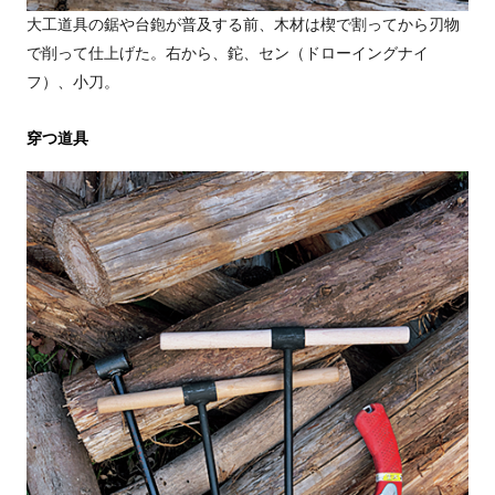
大工道具の鋸や台鉋が普及する前、木材は楔で割ってから刃物
で削って仕上げた。右から、鉈、セン（ドローイングナイ
フ）、小刀。
穿つ道具