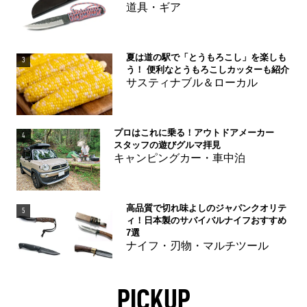
道具・ギア
夏は道の駅で「とうもろこし」を楽しも
3
う！ 便利なとうもろこしカッターも紹介
サスティナブル＆ローカル
プロはこれに乗る！アウトドアメーカー
4
スタッフの遊びグルマ拝見
キャンピングカー・車中泊
高品質で切れ味よしのジャパンクオリテ
5
ィ！日本製のサバイバルナイフおすすめ
7選
ナイフ・刃物・マルチツール
PICKUP