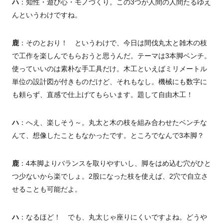
ハ
：知性・遊び心・モノづくり。この3つが人間の人間たるゆえ
んというわけですね。
鹿
：そのとおり！ というわけで、今日は間伐丸太と雑木の枝
で工作を楽しんでもらおうと思うんだ。テーマは3本脚ベンチ。
使っていいのは素朴な手工具だけ。木工といえばミリメートル
単位の設計図が付きものだけど、それもなし。機械にも数字に
も頼らず、直感で仕上げてもらいます。題して自由木工！
ハ
：へえ、楽しそう～。丸太と木の枝を組み合わせたベンチな
んて、想像したこともなかったです。ところでなんで3本脚？
鹿
：4本脚よりバランスを取りやすいし、脚をはめ込む穴がひと
つ少ないから楽でしょ。2股になった枝を使えば、2穴で自立さ
せることも可能だよ。
ハ
：なるほど！ でも、丸太じゃ座りにくいですよね。どうや