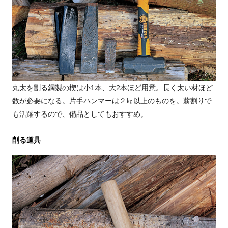
丸太を割る鋼製の楔は小1本、大2本ほど用意。長く太い材ほど
数が必要になる。片手ハンマーは２㎏以上のものを。薪割りで
も活躍するので、備品としてもおすすめ。
削る道具