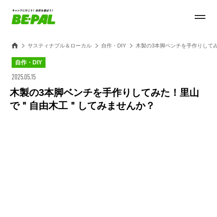
サスティナブル＆ローカル
自作・DIY
木製の3本脚ベンチを手作りして
自作・DIY
2025.05.15
木製の3本脚ベンチを手作りしてみた！里山
で＂自由木工＂してみませんか？
Loaded
:
28.84%
/
Unmute