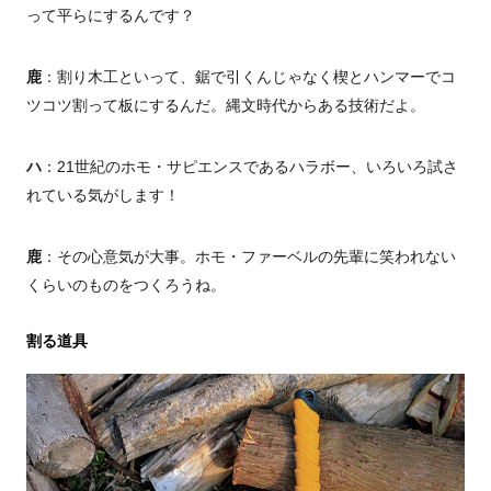
って平らにするんです？
鹿
：割り木工といって、鋸で引くんじゃなく楔とハンマーでコ
ツコツ割って板にするんだ。縄文時代からある技術だよ。
ハ
：21世紀のホモ・サピエンスであるハラボー、いろいろ試さ
れている気がします！
鹿
：その心意気が大事。ホモ・ファーベルの先輩に笑われない
くらいのものをつくろうね。
割る道具