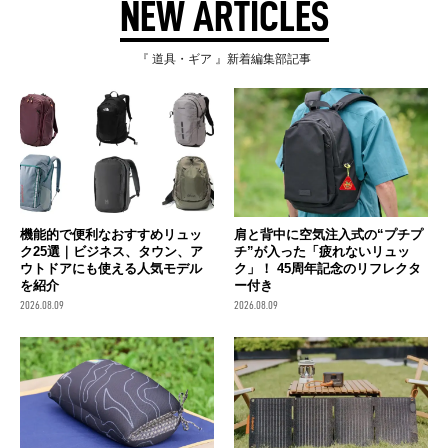
NEW ARTICLES
『 道具・ギア 』新着編集部記事
機能的で便利なおすすめリュッ
肩と背中に空気注入式の“プチプ
ク25選｜ビジネス、タウン、ア
チ”が入った「疲れないリュッ
ウトドアにも使える人気モデル
ク」！ 45周年記念のリフレクタ
を紹介
ー付き
2026.08.09
2026.08.09