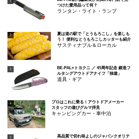
1
つけた愛用品って何？
ランタン・ライト・ランプ
夏は道の駅で「とうもろこし」を楽しも
2
う！ 便利なとうもろこしカッターも紹介
サスティナブル＆ローカル
BE-PAL×トヨクニ ／ 45周年記念 鍛造フ
3
ルタングアウトドアナイフ「独遊」
道具・ギア
プロはこれに乗る！アウトドアメーカー
4
スタッフの遊びグルマ拝見
キャンピングカー・車中泊
高品質で切れ味よしのジャパンクオリテ
5