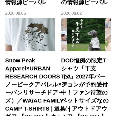
情報源ビーパル
の情報源ビーパル
2026.08.05
2026.08.02
Snow Peak
DOD恒例の限定T
Apparel×URBAN
シャツ「干支
RESEARCH DOORS（ス
Tee」2027年バー
ノーピークアパレル×ア
ジョンが予約受付
ーバンリサーチドアー
中！ファン待望の
ズ）／WA/AC FAMILY
ペットサイズなの
CAMP T-SHIRTS | 道具・
だ | アウトドアウ