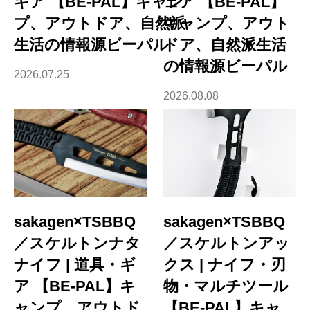
ギア 【BE-PAL】キャン
ェア 【BE-PAL】
プ、アウトドア、自然派
キャンプ、アウト
生活の情報源ビーパル
ドア、自然派生活
の情報源ビーパル
2026.07.25
2026.08.08
sakagen×TSBBQ
sakagen×TSBBQ
／スケルトンナタ
／スケルトンアッ
ナイフ | 道具・ギ
クス | ナイフ・刃
ア 【BE-PAL】キ
物・マルチツール
ャンプ、アウトド
【BE-PAL】キャ