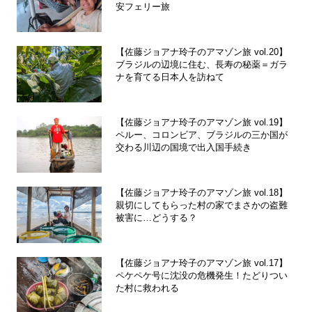
安フェリー旅
【佐藤ジョアナ玲子のアマゾン旅 vol.20】
ブラジルの辺境に住む、長寿の秘薬＝ガラ
ナを育てる日本人を訪ねて
【佐藤ジョアナ玲子のアマゾン旅 vol.19】
ペルー、コロンビア、ブラジルの三か国が
交わる川辺の国境で出入国手続き
【佐藤ジョアナ玲子のアマゾン旅 vol.18】
親切にしてもらった村の家でまさかの盗難
被害に…どうする？
【佐藤ジョアナ玲子のアマゾン旅 vol.17】
ペケペケ号に沈没の危機発生！たどりつい
た村に救われる