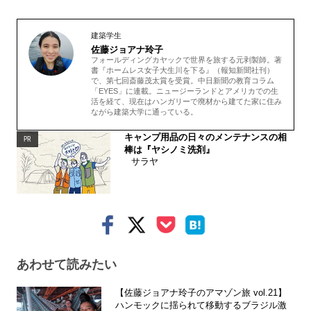
建築学生
佐藤ジョアナ玲子
フォールディングカヤックで世界を旅する元剥製師。著
書『ホームレス女子大生川を下る』（報知新聞社刊）
で、第七回斎藤茂太賞を受賞。中日新聞の教育コラム
「EYES」に連載。ニュージーランドとアメリカでの生
活を経て、現在はハンガリーで廃材から建てた家に住み
ながら建築大学に通っている。
キャンプ用品の日々のメンテナンスの相
PR
棒は『ヤシノミ洗剤』
サラヤ
あわせて読みたい
【佐藤ジョアナ玲子のアマゾン旅 vol.21】
ハンモックに揺られて移動するブラジル激