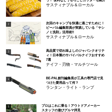
う！ 便利なとうもろこしカッターも紹介
サスティナブル＆ローカル
次回のキャンプを快適に過ごすために！
2
ビーパル編集部員が実践している「ヤシ
ノミ洗剤」活用術!!
サスティナブル＆ローカル
高品質で切れ味よしのジャパンクオリテ
3
ィ！日本製のサバイバルナイフおすすめ
7選
ナイフ・刃物・マルチツール
BE-PAL創刊編集長が工具の専門店で見
4
つけた愛用品って何？
ランタン・ライト・ランプ
プロはこれに乗る！アウトドアメーカー
5
スタッフの遊びグルマ拝見