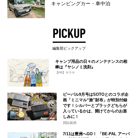
キャンピングカー・車中泊
PICKUP
編集部ピックアップ
キャンプ用品の日々のメンテナンスの相
棒は『ヤシノミ洗剤』
【PR】サラヤ
ビーパル9月号はSOTOとのコラボ企
画「ミニマル“旅”財布」が特別付録
です！シルバーとブラックどちらが
入っているかは、開けてからのお楽
しみに！
2026.08.05
7/11は豊洲へGO！ 「BE-PAL アーバ