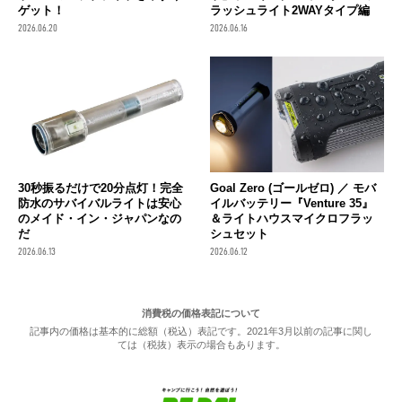
ゲット！
ラッシュライト2WAYタイプ編
2026.06.20
2026.06.16
30秒振るだけで20分点灯！完全
Goal Zero (ゴールゼロ) ／ モバ
防水のサバイバルライトは安心
イルバッテリー『Venture 35』
のメイド・イン・ジャパンなの
＆ライトハウスマイクロフラッ
だ
シュセット
2026.06.13
2026.06.12
消費税の価格表記について
記事内の価格は基本的に総額（税込）表記です。2021年3月以前の記事に関し
ては（税抜）表示の場合もあります。