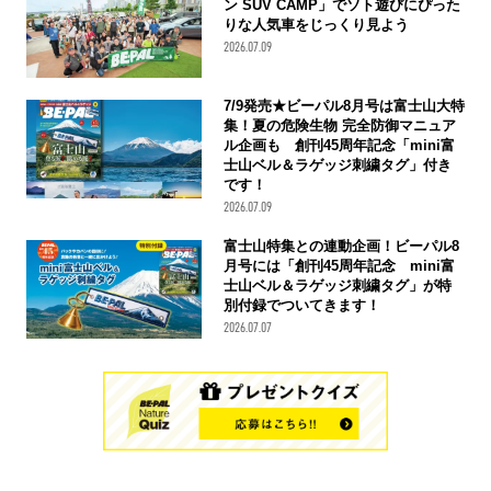
ン SUV CAMP」でソト遊びにぴった
りな人気車をじっくり見よう
2026.07.09
7/9発売★ビーパル8月号は富士山大特
集！夏の危険生物 完全防御マニュア
ル企画も 創刊45周年記念「mini富
士山ベル＆ラゲッジ刺繍タグ」付き
です！
2026.07.09
富士山特集との連動企画！ビーパル8
月号には「創刊45周年記念 mini富
士山ベル＆ラゲッジ刺繍タグ」が特
別付録でついてきます！
2026.07.07