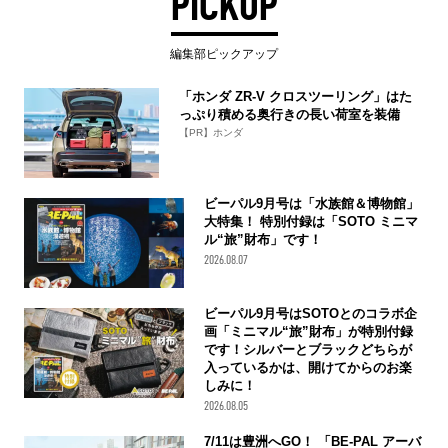
PICKUP
編集部ピックアップ
「ホンダ ZR-V クロスツーリング」はた
っぷり積める奥行きの長い荷室を装備
【PR】ホンダ
ビーパル9月号は「水族館＆博物館」
大特集！ 特別付録は「SOTO ミニマ
ル“旅”財布」です！
2026.08.07
ビーパル9月号はSOTOとのコラボ企
画「ミニマル“旅”財布」が特別付録
です！シルバーとブラックどちらが
入っているかは、開けてからのお楽
しみに！
2026.08.05
7/11は豊洲へGO！ 「BE-PAL アーバ