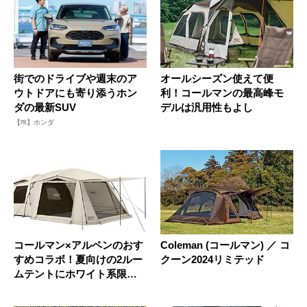
街でのドライブや週末のア
オールシーズン使えて便
ウトドアにも寄り添うホン
利！コールマンの最高峰モ
ダの最新SUV
デルは汎用性もよし
【PR】ホンダ
コールマン×アルペンのおす
Coleman (コールマン) ／ コ
すめコラボ！夏向けの2ルー
クーン2024リミテッド
ムテントにホワイト系限定
カラ...