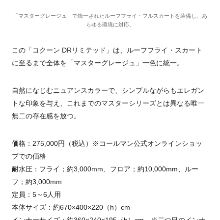
「マスターグレージュ」で統一されたルーフフライ・フルスカートを装備し、あ
らゆる環境に対応。
この「コクーン DRリミテッド」は、ルーフフライ・スカート
に至るまで全体を「マスターグレージュ」一色に統一。
自然になじむニュアンスカラーで、シンプルながらもエレガン
トな印象を与え、これまでのマスターシリーズとは異なる唯一
無二の存在感を放つ。
価格：275,000円（税込）※コールマン公式オンラインショッ
プでの価格
耐水圧：フライ；約3,000mm、フロア；約10,000mm、ルー
フ；約3,000mm
定員：5～6人用
本体サイズ：約670×400×220（h）cm
インナーサイズ：約360×240×195（h）cm ※二つ目のインナ