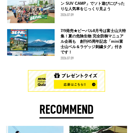
ン SUV CAMP」でソト遊びにぴった
りな人気車をじっくり見よう
2026.07.09
7/9発売★ビーパル8月号は富士山大特
集！夏の危険生物 完全防御マニュア
ル企画も 創刊45周年記念「mini富
士山ベル＆ラゲッジ刺繍タグ」付き
です！
2026.07.09
RECOMMEND