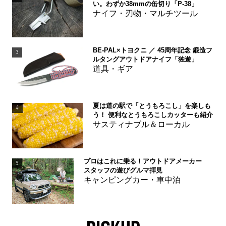
い。わずか38mmの缶切り「P-38」
ナイフ・刃物・マルチツール
BE-PAL×トヨクニ ／ 45周年記念 鍛造フ
3
ルタングアウトドアナイフ「独遊」
道具・ギア
夏は道の駅で「とうもろこし」を楽しも
4
う！ 便利なとうもろこしカッターも紹介
サスティナブル＆ローカル
プロはこれに乗る！アウトドアメーカー
5
スタッフの遊びグルマ拝見
キャンピングカー・車中泊