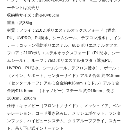
ーテントは別売り
収納時サイズ：約φ40×85cm
重量：約35kg
材質：フライ；210D ポリエステルオックスフォード（遮光
PU、UVPRO、PU防水、シームシール、テフロン撥水）、イン
ナー；コットン混紡ポリエステル、68D ポリエステルタフタ、
フロア；210Dポリエステルオックスフォード（PU防水、シー
ムシール）、ルーフ；75D ポリエステルタフタ（遮光PU、
UVPRO、PU防水、シームシール、テフロン撥水）、ポール；
（メイン、サポート、センターサイド）アルミ合金 約Φ19mm
（センタールーフ）アルミ合金約Φ16mm（ミドル）アルミ合
金約Φ14.5mm （キャノピー）スチール 約Φ19mm、長さ
180cm、200cm
仕様：キャノピー（フロント／サイド）、メッシュドア、ベン
チレーション、コード引き込み口、メッシュポケット、ランタ
ンフック、ハイビューシステム、クリアルーフフライ、スカー
ト、吊り下げ式インナーテント