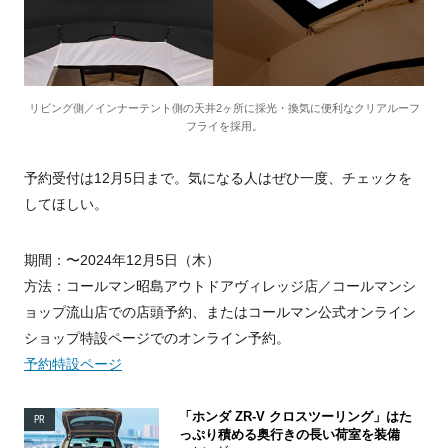
リビング側／インナーテント側の天井2ヶ所に採光・換気に便利なクリアルーフ
フライを採用。
予約受付は12月5日まで。気になる人はぜひ一度、チェックを
してほしい。
期間：〜2024年12月5日（木）
方法：コールマン昭島アウトドアヴィレッジ店／コールマンシ
ョップ流山店での店頭予約、またはコールマン公式オンライン
ショップ特設ページでのオンライン予約。
予約特設ページ
「ホンダ ZR-V クロスツーリング」はた
PR
っぷり積める奥行きの長い荷室を装備