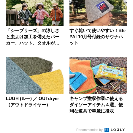
「シーブリーズ」の涼しさ
すぐ乾いて使いやすい！BE-
と虫よけ加工を備えたパー
PAL10月号付録のサウナハ
カー、ハット、タオルが登
ット
場！親子...
LUGH (ルー) ／ OUTdryer
キャンプ撤収作業に使える
（アウトドライヤー）
ダイソーアイテム４選。便
利な道具で華麗に撤収
Recommended by