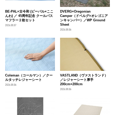
BE-PAL×古今和 (ビーパル×ここ
DVERG×Oregonian
んわ) ／ 45周年記念 クールパス
Camper（ドベルグ×オレゴニア
マフラー２枚セット
ンキャンパー）／WP Ground
Sheet
2026.08.07
2026.08.06
Coleman（コールマン）／クー
VASTLAND（ヴァストランド）
ルタッチレジャーシート
／レジャーシート厚手
200cm×200cm
2026.08.06
2026.08.06