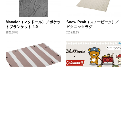
Matador（マタドール）／ポケッ
Snow Peak（スノーピーク）／
トブランケット 4.0
ピクニックラグ
2026.08.05
2026.08.05
Coleman（コールマン）／レジ
「リラックマ」がコールマンス
ャーシートデラックス（グレー
タイルに！ぬいぐるみやバッグ
ジュストライプ）
などコラボアイテムが可愛す
ぎ…！
2026.08.05
2026.08.05
消費税の価格表記について