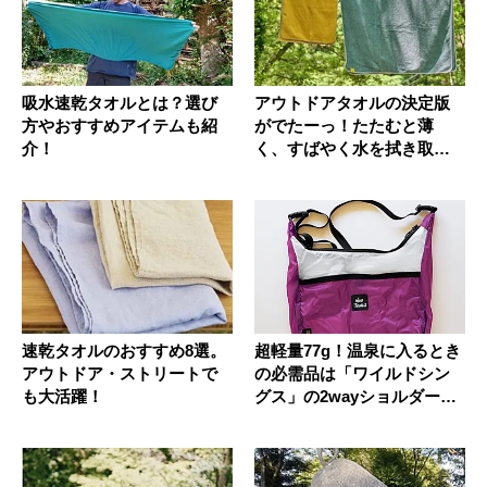
吸水速乾タオルとは？選び
アウトドアタオルの決定版
方やおすすめアイテムも紹
がでたーっ！たたむと薄
介！
く、すばやく水を拭き取
り、肌触りな...
速乾タオルのおすすめ8選。
超軽量77g！温泉に入るとき
アウトドア・ストリートで
の必需品は「ワイルドシン
も大活躍！
グス」の2wayショルダー
バ...