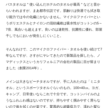
バスタオルは＂使い込んだホテルのタオルが最高＂などと昔か
らいわれますが、まあ都市伝説です。肌触りは快適でも拭き取
り能力では今の化繊にかないません。マイクロファイバーとい
うポリエステルとナイロンの混紡繊維は吸水性がコットンの5～
7倍、風合いも超えます。良いのは速乾性、抗菌性に優れ、部屋
干しでもにおいが発生しにくいこと。
そんなわけで、このマイクロファイバー・タオルを使い続けて7
年なんですが、さすがにヤレてきたので新製品を探したら、ノ
マディックスというカリフォルニアの会社の製品に目が留まり
ました（創業2014年）。
メインは大きなビーチタオルですが、手に入れたのは「ミニタ
オル」というスポーツタオルぐらいのもの。100×40㎝。ヨガ、
キャンプ、日常使いならこれで十分です。コットンパイルのよ
うなふわふわ感はないのですが、持ちやすく掴みやすく滑らな
いので体を拭くのが楽です。驚異的な超吸収力で、濡れた髪な