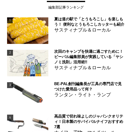
編集部記事ランキング
夏は道の駅で「とうもろこし」を楽しも
1
う！ 便利なとうもろこしカッターも紹介
サスティナブル＆ローカル
次回のキャンプを快適に過ごすために！
2
ビーパル編集部員が実践している「ヤシ
ノミ洗剤」活用術!!
サスティナブル＆ローカル
BE-PAL創刊編集長が工具の専門店で見
3
つけた愛用品って何？
ランタン・ライト・ランプ
高品質で切れ味よしのジャパンクオリテ
4
ィ！日本製のサバイバルナイフおすすめ
7選