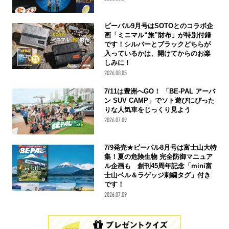
ビーパル9月号はSOTOとのコラボ企
画「ミニマル“旅”財布」が特別付録
です！シルバーとブラックどちらが
入っているかは、開けてからのお楽
しみに！
2026.08.05
7/11は豊洲へGO！ 「BE-PAL アーバ
ン SUV CAMP」でソト遊びにぴった
りな人気車をじっくり見よう
2026.07.09
7/9発売★ビーパル8月号は富士山大特
集！夏の危険生物 完全防御マニュア
ル企画も 創刊45周年記念「mini富
士山ベル＆ラゲッジ刺繍タグ」付き
です！
2026.07.09