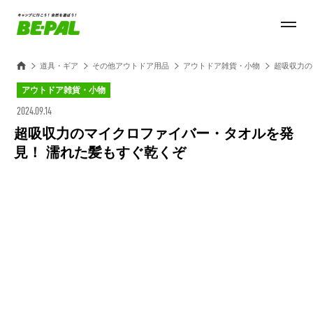
道具・ギア
その他アウトドア用品
アウトドア雑貨・小物
超吸収力の
アウトドア雑貨・小物
2024.09.14
超吸収力のマイクロファイバー・タオルを発
見！ 濡れた髪もすぐ乾くぞ
Loaded
:
100.00%
/
Unmute