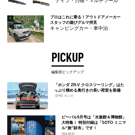
ナイフ・刃物・マルチツール
プロはこれに乗る！アウトドアメーカー
5
スタッフの遊びグルマ拝見
キャンピングカー・車中泊
PICKUP
編集部ピックアップ
「ホンダ ZR-V クロスツーリング」はた
っぷり積める奥行きの長い荷室を装備
【PR】ホンダ
ビーパル9月号は「水族館＆博物館」
大特集！ 特別付録は「SOTO ミニマ
ル“旅”財布」です！
2026.08.07