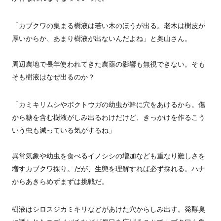
「カブクワの集まる樹液は若い木のほうが出る。老木は樹皮が
厚いからか、あまり樹液が出ないんだよね」と奥山さん。
周辺農地で長年使われてきた農薬の影響も無視できない。そも
そも樹液はなぜ出るのか？
「カミキリムシやボクトウガの幼虫が幹に穴をあけるから。傷
から糖を含む樹液がしみ出るわけだけど、きっかけを作るこう
いう虫も減っている気がするね」
異常気象や幼虫を食べるイノシシの増加なども重なり難しさを
増すカブクワ採り。だが、生態を理解すれば必ず採れる。ハナ
からあきらめずまずは挑戦だ。
樹液はシロスジカミキリなどがあけた穴からしみ出す。発酵臭