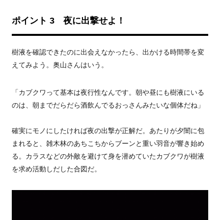
ポイント 3 夜に出撃せよ！
樹液を確認できたのに出会えなかったら、出かける時間帯を変
えてみよう。奥山さんはいう。
「カブクワって基本は夜行性なんです。朝や昼にも樹液にいる
のは、朝までだらだら酒飲んでるおっさんみたいな個体だね」
確実にモノにしたければ夜の出撃が正解だ。あたりが夕闇に包
まれると、雑木林のあちこちからブーンと重い羽音が響き始め
る。カラスなどの外敵を避けて身を潜めていたカブクワが樹液
を求め活動しだした合図だ。