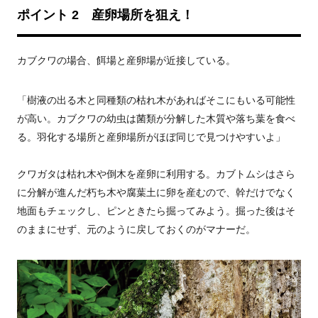
ポイント 2 産卵場所を狙え！
カブクワの場合、餌場と産卵場が近接している。
「樹液の出る木と同種類の枯れ木があればそこにもいる可能性
が高い。カブクワの幼虫は菌類が分解した木質や落ち葉を食べ
る。羽化する場所と産卵場所がほぼ同じで見つけやすいよ」
クワガタは枯れ木や倒木を産卵に利用する。カブトムシはさら
に分解が進んだ朽ち木や腐葉土に卵を産むので、幹だけでなく
地面もチェックし、ピンときたら掘ってみよう。掘った後はそ
のままにせず、元のように戻しておくのがマナーだ。