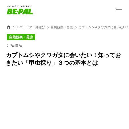
アウトドア・外遊び
自然観察・昆虫
カブトムシやクワガタに会いたい
自然観察・昆虫
2024.08.24
カブトムシやクワガタに会いたい！知ってお
きたい「甲虫採り」３つの基本とは
Loaded
:
28.84%
/
Unmute