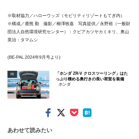
※取材協力／ハローウッズ（モビリティリゾートもてぎ内）
※構成／鹿熊 勤 撮影／柳澤牧嘉 写真提供／永野裕（一般財
団法人自然環境研究センター）：クビアカツヤカミキリ、奥山
英治：タマムシ
(BE-PAL 2024年9月号より)
「ホンダ ZR-V クロスツーリング」はた
PR
っぷり積める奥行きの長い荷室を装備
ホンダ
あわせて読みたい