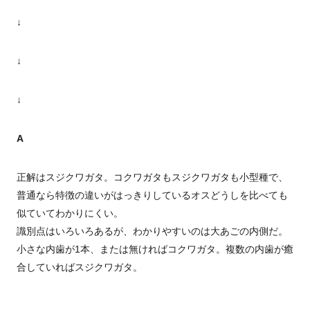
↓
↓
↓
A
正解はスジクワガタ。コクワガタもスジクワガタも小型種で、
普通なら特徴の違いがはっきりしているオスどうしを比べても
似ていてわかりにくい。
識別点はいろいろあるが、わかりやすいのは大あごの内側だ。
小さな内歯が1本、または無ければコクワガタ。複数の内歯が癒
合していればスジクワガタ。