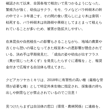
確認されて以来、全国各地で相次いで見つかるようになった。
繁殖力が強く、幼虫はサクラ、モモ、ウメなどバラ科樹木の幹
の中で２～３年過ごす。その間の食い荒らしにより木は衰弱・
枯死する。バラ科樹木は街路樹や果樹としてまとまって植えら
れていることが多いため、被害が急拡大しやすい。
在来昆虫や自然植生への影響もさることながら、地域の農業や
古くから憩いの場となってきた桜並木への悪影響が懸念されて
いる。決め手は早期発見だ。「成虫の姿や幼虫が出すフラス
（糞が混じった木くず）を発見したらすぐに通報を」と、報奨
金付きで広報する自治体も増えてきた。
クビアカツヤカミキリは、2018年に有害性の高い種（厳格な管
理が必要な種）として特定外来生物に指定され、採集後の持ち
出しや飼育などが禁止されているのでご注意！
見つけたらまずは自治体の窓口（環境・農林関係）に連絡を。