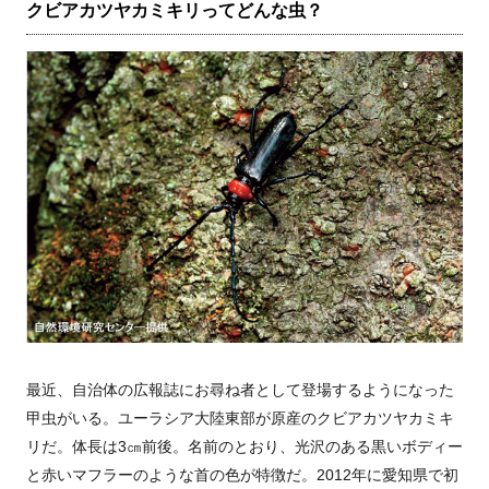
クビアカツヤカミキリってどんな虫？
最近、自治体の広報誌にお尋ね者として登場するようになった
甲虫がいる。ユーラシア大陸東部が原産のクビアカツヤカミキ
リだ。体長は3㎝前後。名前のとおり、光沢のある黒いボディー
と赤いマフラーのような首の色が特徴だ。2012年に愛知県で初