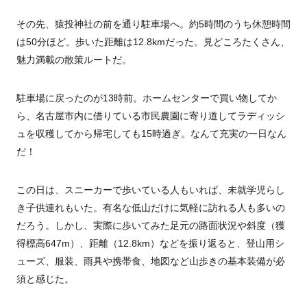
その先、猿投神社の前を通り駐車場へ。約5時間のうち休憩時間
は50分ほど。歩いた距離は12.8kmだった。見どころたくさん、
魅力満載の散策ルートだ。
駐車場に戻ったのが13時前。ホームセンターで買い物してか
ら、名古屋市内に借りている市民農園に寄り道してラディッシ
ュを収穫してから帰宅しても15時過ぎ。なんて充実の一日なん
だ！
この日は、スニーカーで歩いている人もいれば、未就学児らし
き子供連れもいた。有名な低山だけに気軽に訪れる人も多いの
だろう。しかし、実際に歩いてみた足元の路面状況や斜度（獲
得標高647m）、距離（12.8km）などを振り返ると、登山用シ
ューズ、服装、雨具や携帯食、地図など山歩きの基本装備が必
須と感じた。