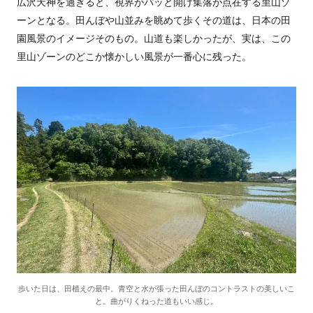
広沢天神を過ぎると、視界がパッと開け集落が点在する里山ゾ
ーンとなる。田んぼや山並みを眺めて歩くその道は、日本の田
園風景のイメージそのもの。山道も楽しかったが、実は、この
里山ゾーンのどこか懐かしい風景が一番心に残った。
歩いた日は、田植えの最中。青空と水が張った田んぼのコントラストの美しいこ
と。曲がりくねった道もいい感じ。