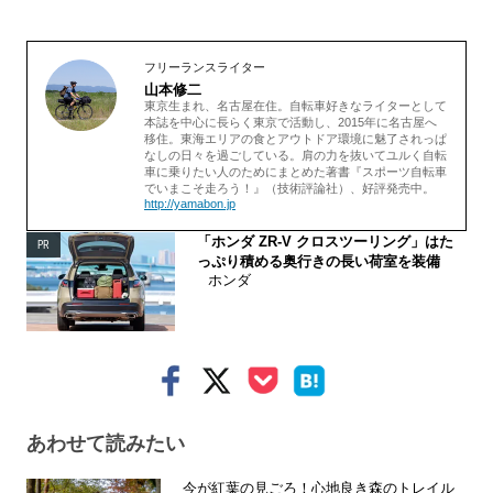
フリーランスライター
山本修二
東京生まれ、名古屋在住。自転車好きなライターとして
本誌を中心に長らく東京で活動し、2015年に名古屋へ
移住。東海エリアの食とアウトドア環境に魅了されっぱ
なしの日々を過ごしている。肩の力を抜いてユルく自転
車に乗りたい人のためにまとめた著書『スポーツ自転車
でいまこそ走ろう！』（技術評論社）、好評発売中。
http://yamabon.jp
「ホンダ ZR-V クロスツーリング」はた
PR
っぷり積める奥行きの長い荷室を装備
ホンダ
あわせて読みたい
今が紅葉の見ごろ！心地良き森のトレイル