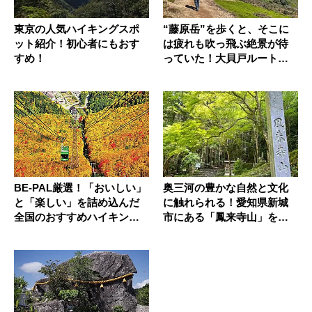
東京の人気ハイキングスポ
“藤原岳”を歩くと、そこに
ット紹介！初心者にもおす
は疲れも吹っ飛ぶ絶景が待
すめ！
っていた！大貝戸ルートを
ご紹介
BE-PAL厳選！「おいしい」
奥三河の豊かな自然と文化
と「楽しい」を詰め込んだ
に触れられる！愛知県新城
全国のおすすめハイキング
市にある「鳳来寺山」を日
リ...
帰りで登...