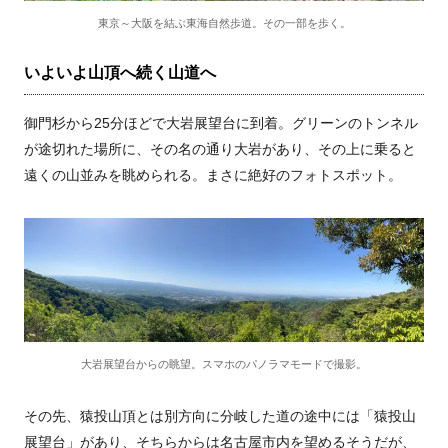
東京～大阪を結ぶ東海自然歩道。その一部を歩く。
いよいよ山頂へ続く山道へ
御門杉から25分ほどで大岩展望台に到着。グリーンのトンネル
が途切れた場所に、その名の通り大岩があり、その上に乗ると
遠くの山並みを眺められる。まさに絶好のフォトスポット。
大岩展望台からの眺望。スマホのパノラマモードで撮影。
その先、猿投山頂とは別方向に分岐した道の途中には「猿投山
展望台」があり、そちらからは名古屋市内を望めるそうだが、