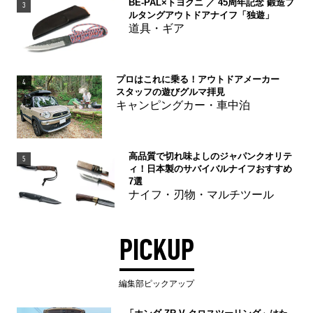
BE-PAL×トヨクニ ／ 45周年記念 鍛造フ
3
ルタングアウトドアナイフ「独遊」
道具・ギア
プロはこれに乗る！アウトドアメーカー
4
スタッフの遊びグルマ拝見
キャンピングカー・車中泊
高品質で切れ味よしのジャパンクオリテ
5
ィ！日本製のサバイバルナイフおすすめ
7選
ナイフ・刃物・マルチツール
PICKUP
編集部ピックアップ