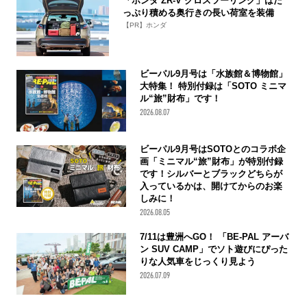
「ホンダ ZR-V クロスツーリング」はた
っぷり積める奥行きの長い荷室を装備
【PR】ホンダ
ビーパル9月号は「水族館＆博物館」
大特集！ 特別付録は「SOTO ミニマ
ル“旅”財布」です！
2026.08.07
ビーパル9月号はSOTOとのコラボ企
画「ミニマル“旅”財布」が特別付録
です！シルバーとブラックどちらが
入っているかは、開けてからのお楽
しみに！
2026.08.05
7/11は豊洲へGO！ 「BE-PAL アーバ
ン SUV CAMP」でソト遊びにぴった
りな人気車をじっくり見よう
2026.07.09