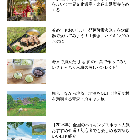
を歩いて世界文化遺産・比叡山延暦寺をめ
ぐる
冷めてもおいしい「発芽酵素玄米」を炊飯
器で炊いてみよう！山歩き、ハイキングの
お供に
野原で摘んだ”よもぎ”の生葉で作ってみな
い？もっちり米粉の蒸しパンレシピ
観光しながら地魚、地酒をGET！地元食材
を満喫する青森・海キャン旅
【2026年】全国のハイキングスポット人気
おすすめ49選！初心者でも楽しめる気持ち
いい山も紹介