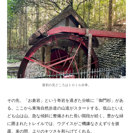
最初の見どころはトロミル水車。
その先、「お倉岩」という奇岩を過ぎた分岐に「御門杉」があ
る。ここから東海自然歩道の山道がスタートする。低山といえ
ども山は山。急な傾斜に整備された長い階段が続く。豊かな緑
に囲まれたトレイルでは、ウグイスがご機嫌なさえずりを披
露。束の間、上りのキツさを和らげてくれる。