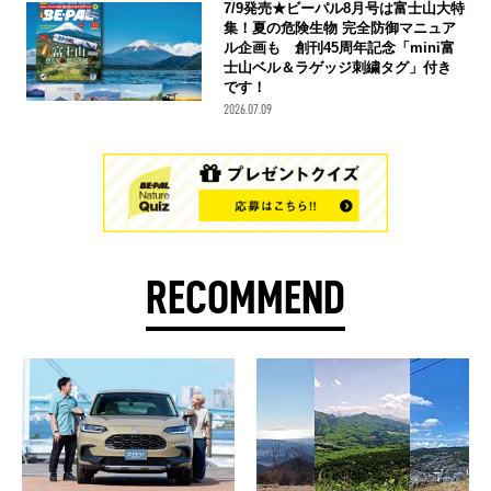
7/9発売★ビーパル8月号は富士山大特
集！夏の危険生物 完全防御マニュア
ル企画も 創刊45周年記念「mini富
士山ベル＆ラゲッジ刺繍タグ」付き
です！
2026.07.09
RECOMMEND