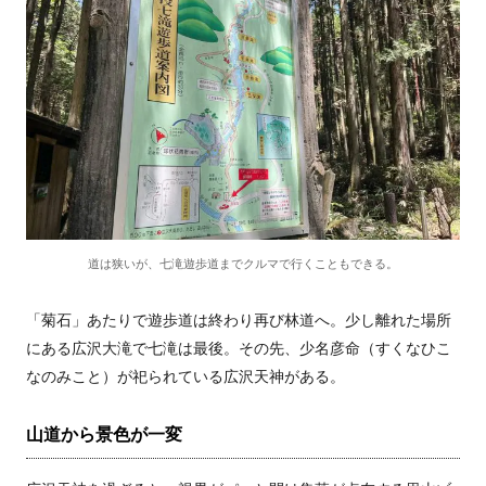
道は狭いが、七滝遊歩道までクルマで行くこともできる。
「菊石」あたりで遊歩道は終わり再び林道へ。少し離れた場所
にある広沢大滝で七滝は最後。その先、少名彦命（すくなひこ
なのみこと）が祀られている広沢天神がある。
山道から景色が一変