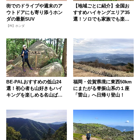
街でのドライブや週末のア
【地域ごとに紹介】全国お
ウトドアにも寄り添うホン
すすめハイキングエリア35
ダの最新SUV
選！ソロでも家族でも楽し
める名...
【PR】ホンダ
BE-PALおすすめの低山24
福岡・佐賀県境に東西50km
選！初心者も山好きもハイ
にまたがる脊振山系の１座
キングを楽しめる名山ばか
「雷山」へ日帰り登山！
り