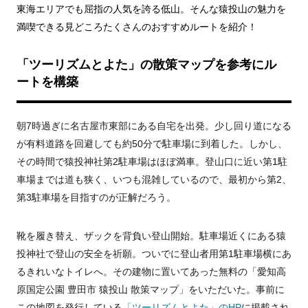
東海エリアでも屈指の人気を誇る低山。そんな猿投山の魅力を
満喫できる見どころたくさんのおすすめルートを紹介！
「ツーリズムとよた」の散策マップを参考にル
ートを構築
朝7時過ぎに名古屋市東部にある自宅を出発。少し回り道になる
が有料道路を回避しても約50分で駐車場に到着した。しかし、
その時間で猿投神社第2駐車場はほぼ満車。登山口に近い第1駐
車場までは道も狭く、いつも混雑しているので、最初から第2、
第3駐車場を目指すのが正解だろう。
靴を履き替え、ザックを背負い登山開始。駐車場近くにある猿
投神社で登山の安全を祈願。ついでに登山者用第1駐車場横にあ
るきれいなトイレへ。その建物に置いてあった無料の「愛知高
原国定公園 豊田市 猿投山 散策マップ」をいただいた。事前に
この地図を発行している
「ツーリズムとよた」のHP
に掲載され