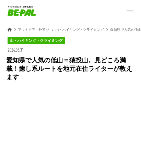
アウトドア・外遊び
山・ハイキング・クライミング
愛知県で人気の低
山・ハイキング・クライミング
2024.05.31
愛知県で人気の低山＝猿投山。見どころ満
載！癒し系ルートを地元在住ライターが教え
ます
Loaded
:
100.00%
/
Unmute