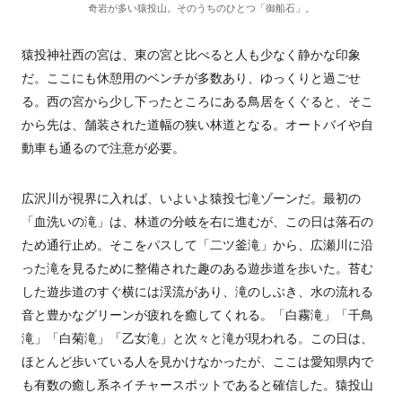
奇岩が多い猿投山。そのうちのひとつ「御船石」。
猿投神社西の宮は、東の宮と比べると人も少なく静かな印象
だ。ここにも休憩用のベンチが多数あり、ゆっくりと過ごせ
る。西の宮から少し下ったところにある鳥居をくぐると、そこ
から先は、舗装された道幅の狭い林道となる。オートバイや自
動車も通るので注意が必要。
広沢川が視界に入れば、いよいよ猿投七滝ゾーンだ。最初の
「血洗いの滝」は、林道の分岐を右に進むが、この日は落石の
ため通行止め。そこをパスして「二ツ釜滝」から、広瀬川に沿
った滝を見るために整備された趣のある遊歩道を歩いた。苔む
した遊歩道のすぐ横には渓流があり、滝のしぶき、水の流れる
音と豊かなグリーンが疲れを癒してくれる。「白霧滝」「千鳥
滝」「白菊滝」「乙女滝」と次々と滝が現われる。この日は、
ほとんど歩いている人を見かけなかったが、ここは愛知県内で
も有数の癒し系ネイチャースポットであると確信した。猿投山