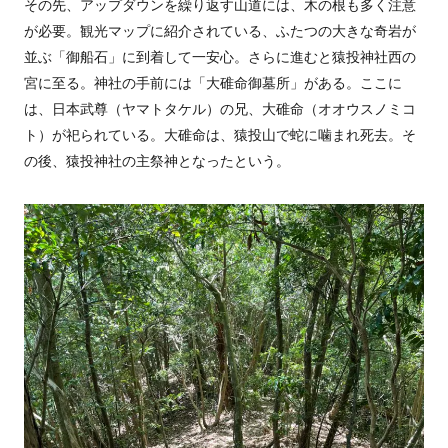
その先、アップダウンを繰り返す山道には、木の根も多く注意
が必要。観光マップに紹介されている、ふたつの大きな奇岩が
並ぶ「御船石」に到着して一安心。さらに進むと猿投神社西の
宮に至る。神社の手前には「大碓命御墓所」がある。ここに
は、日本武尊（ヤマトタケル）の兄、大碓命（オオウスノミコ
ト）が祀られている。大碓命は、猿投山で蛇に噛まれ死去。そ
の後、猿投神社の主祭神となったという。