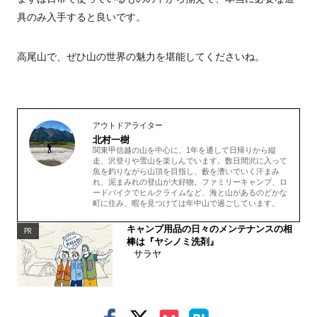
具のみ入手すると良いです。
高尾山で、ぜひ山の世界の魅力を堪能してくださいね。
アウトドアライター
北村一樹
関東甲信越の山を中心に、1年を通して日帰りから縦
走、沢登りや雪山を楽しんでいます。数日間沢に入って
魚を釣りながら山頂を目指し、藪を漕いでいく汗まみ
れ、泥まみれの登山が大好物。ファミリーキャンプ、ロ
ードバイクでヒルクライムなど、海と山があるのどかな
町に住み、暇を見つけては年中山で過ごしています。
キャンプ用品の日々のメンテナンスの相
PR
棒は『ヤシノミ洗剤』
サラヤ