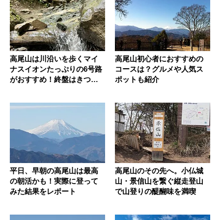
高尾山は川沿いを歩くマイ
高尾山初心者におすすめの
ナスイオンたっぷりの6号路
コースは？グルメや人気ス
がおすすめ！終盤はきつい
ポットも紹介
急こう...
平日、早朝の高尾山は最高
高尾山のその先へ。小仏城
の朝活かも！実際に登って
山・景信山を繋ぐ縦走登山
みた結果をレポート
で山登りの醍醐味を満喫