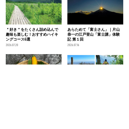
＂好き＂をたくさん詰め込んで
あらためて「富士さん」｜片山
趣味も楽しむ！おすすめハイキ
恭一の江戸登山「富士講」体験
ングコース6選
記 第１回
2026.07.20
2026.07.16
京都の祇園祭では「キュウリ断
暑さに負けない！関東エリアで
ち」。ウリをめぐる瓜生山と桂
「夏ハイキング」を楽しめる気
のハイキング
持ちいい山8選
2026.07.14
2026.07.08