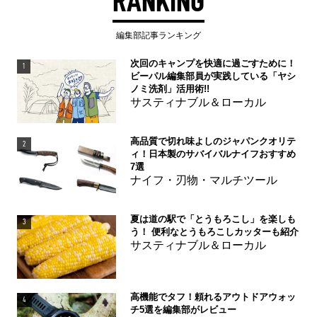
RANKING
編集部記事ランキング
次回のキャンプを快適に過ごすために！
1
ビーパル編集部員が実践している「ヤシ
ノミ洗剤」活用術!!
サスティナブル＆ローカル
高品質で切れ味よしのジャパンクオリテ
2
ィ！日本製のサバイバルナイフおすすめ
7選
ナイフ・刃物・マルチツール
夏は道の駅で「とうもろこし」を楽しも
3
う！ 便利なとうもろこしカッターも紹介
サスティナブル＆ローカル
高機能でタフ！頼れるアウトドアウォッ
4
チ5選を編集部がレビュー