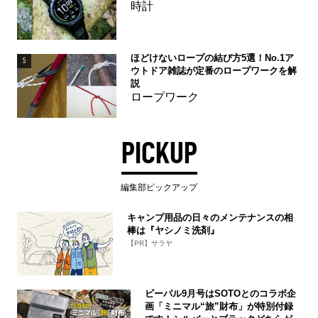
時計
ほどけないロープの結び方5選！No.1ア
5
ウトドア雑誌が定番のロープワークを解
説
ロープワーク
PICKUP
編集部ピックアップ
キャンプ用品の日々のメンテナンスの相
棒は『ヤシノミ洗剤』
【PR】サラヤ
ビーパル9月号はSOTOとのコラボ企
画「ミニマル“旅”財布」が特別付録