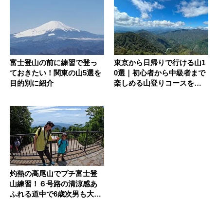
富士登山の前に練習で登っ
東京から日帰りで行ける山1
ておきたい！関東の山5選を
0選｜初心者から中級者まで
目的別に紹介
楽しめる山登りコースを紹
介
灼熱の高尾山でプチ富士登
山練習！６号路の清涼感あ
ふれる道中で6歳次男も大喜
び