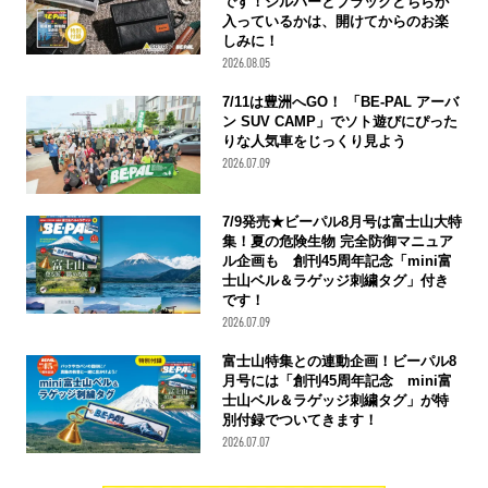
です！シルバーとブラックどちらが
入っているかは、開けてからのお楽
しみに！
2026.08.05
7/11は豊洲へGO！ 「BE-PAL アーバ
ン SUV CAMP」でソト遊びにぴった
りな人気車をじっくり見よう
2026.07.09
7/9発売★ビーパル8月号は富士山大特
集！夏の危険生物 完全防御マニュア
ル企画も 創刊45周年記念「mini富
士山ベル＆ラゲッジ刺繍タグ」付き
です！
2026.07.09
富士山特集との連動企画！ビーパル8
月号には「創刊45周年記念 mini富
士山ベル＆ラゲッジ刺繍タグ」が特
別付録でついてきます！
2026.07.07