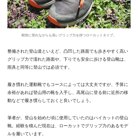
軽快に登れながらも高いグリップ力を持つローカットタイプ。
整備された登山道といえど、凸凹した路面でも歩きやすく高い
グリップ力で濡れた路面や、下りでも安全に歩ける登山靴は、
雨具と同等に登山では必須です。
履き慣れた運動靴でもコースによっては大丈夫ですが、予算に
余裕があれば登山用の靴を入手し、高尾山に登る前に近所の移
動などで履き慣らしておくと良いでしょう。
筆者が、登山を始めた頃に使用していたのはハイカットの登山
靴。経験を積んだ現在は、ローカットでグリップ力のあるモデ
ルを履いています。