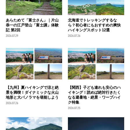
あらためて「富士さん」｜片山
北海道でトレッキングするな
恭一の江戸登山「富士講」体験
ら？初心者にもおすすめの爽快
記 第2回
ハイキングスポット12選
2026.07.29
2026.07.26
【九州】夏ハイキングで涼と絶
【関西】子ども連れも安心のハ
景を満喫！ダイナミックな火山
イキング！読めば絶対行きたく
地形と大パノラマを堪能しよう
なる避暑地・絶景・ワープハイ
ク特集
2026.07.26
2026.07.25