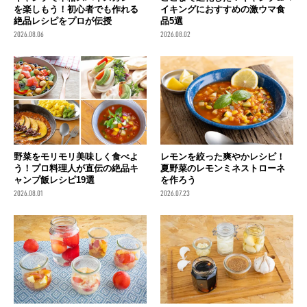
を楽しもう！初心者でも作れる
イキングにおすすめの激ウマ食
絶品レシピをプロが伝授
品5選
2026.08.06
2026.08.02
野菜をモリモリ美味しく食べよ
レモンを絞った爽やかレシピ！
う！プロ料理人が直伝の絶品キ
夏野菜のレモンミネストローネ
ャンプ飯レシピ19選
を作ろう
2026.08.01
2026.07.23