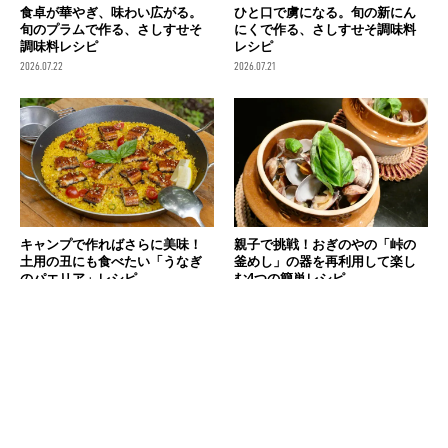
食卓が華やぎ、味わい広がる。
ひと口で虜になる。旬の新にん
旬のプラムで作る、さしすせそ
にくで作る、さしすせそ調味料
調味料レシピ
レシピ
2026.07.22
2026.07.21
キャンプで作ればさらに美味！
親子で挑戦！おぎのやの「峠の
土用の丑にも食べたい「うなぎ
釜めし」の器を再利用して楽し
のパエリア」レシピ
む4つの簡単レシピ
2026.07.19
2026.07.14
消費税の価格表記について
記事内の価格は基本的に総額（税込）表記です。2021年3月以前の記事に関し
ては（税抜）表示の場合もあります。