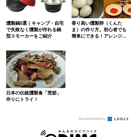
燻製鍋5選｜キャンプ・自宅
香り高い燻製卵（くんた
で失敗なく燻製が作れる鍋
ま）の作り方。初心者でも
型スモーカーをご紹介
簡単にできる！アレンジレ
シピもご紹...
日本の伝統燻製食「荒節」
作りにトライ！
Recommended by