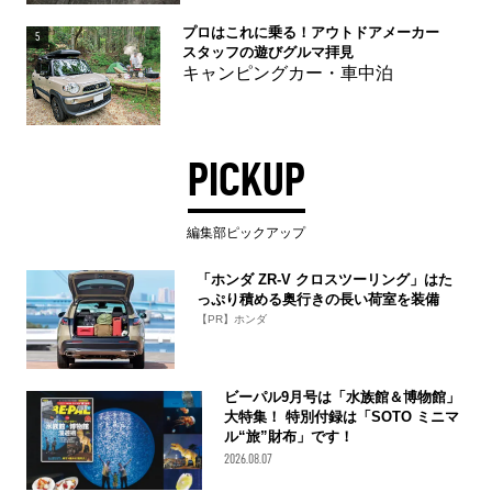
プロはこれに乗る！アウトドアメーカー
5
スタッフの遊びグルマ拝見
キャンピングカー・車中泊
PICKUP
編集部ピックアップ
「ホンダ ZR-V クロスツーリング」はた
っぷり積める奥行きの長い荷室を装備
【PR】ホンダ
ビーパル9月号は「水族館＆博物館」
大特集！ 特別付録は「SOTO ミニマ
ル“旅”財布」です！
2026.08.07