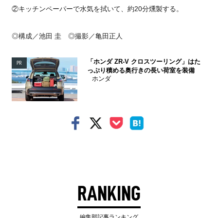
②キッチンペーパーで水気を拭いて、約20分燻製する。
◎構成／池田 圭 ◎撮影／亀田正人
「ホンダ ZR-V クロスツーリング」はた
PR
っぷり積める奥行きの長い荷室を装備
ホンダ
RANKING
編集部記事ランキング