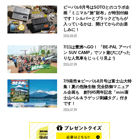
ビーパル9月号はSOTOとのコラボ企
画「ミニマル“旅”財布」が特別付録
です！シルバーとブラックどちらが
入っているかは、開けてからのお楽
しみに！
2026.08.05
7/11は豊洲へGO！ 「BE-PAL アーバ
ン SUV CAMP」でソト遊びにぴった
りな人気車をじっくり見よう
2026.07.09
7/9発売★ビーパル8月号は富士山大特
集！夏の危険生物 完全防御マニュア
ル企画も 創刊45周年記念「mini富
士山ベル＆ラゲッジ刺繍タグ」付き
です！
2026.07.09