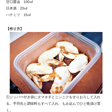
甘口醤油 100㎖
日本酒 20㎖
ハチミツ 15㎖
【作り方】
①ジッパー付き袋にタマネギとニンニクをすりおろして入れ
る。手羽先と調味料もすべて入れ、もみ込んでひと晩漬け置
く。