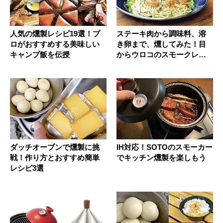
人気の燻製レシピ19選！プ
ステーキ肉から調味料、溶
ロがおすすめする美味しい
き卵まで、燻してみた！目
キャンプ飯を伝授
からウロコのスモークレシ
ピ
ダッチオーブンで燻製に挑
IH対応！SOTOのスモーカー
戦！作り方とおすすめ簡単
でキッチン燻製を楽しもう
レシピ3選