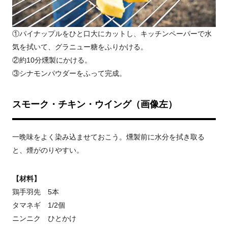
①パイナップルをひと口大にカットし、キッチンペーパーで水
気を拭いて、グラニュー糖をふりかける。
②約10分燻製にかける。
③シナモンパウダーをふって完成。
スモーク・チキン・ウイング（画像左）
一晩味をよく染み込ませておこう。燻製前に水分を拭き取る
と、煙がのりやすい。
【材料】
鶏手羽先 5本
タマネギ 1/2個
ニンニク ひとかけ