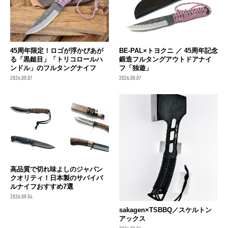
45周年限定！ロゴが浮かびあが
BE-PAL×トヨクニ ／ 45周年記念
る「黒鎚目」「トリコロールハ
鍛造フルタングアウトドアナイ
ンドル」のフルタングナイフ
フ「独遊」
2026.08.07
2026.08.07
高品質で切れ味よしのジャパン
クオリティ！日本製のサバイバ
ルナイフおすすめ7選
2026.08.04
sakagen×TSBBQ／スケルトン
アックス