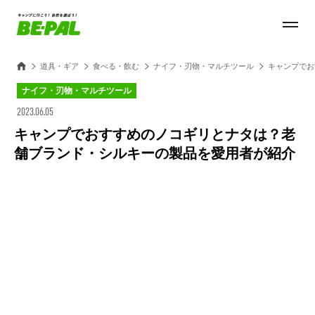
道具・ギア
食べる・飲む
ナイフ・刃物・マルチツール
キャンプでお
ナイフ・刃物・マルチツール
2023.06.05
キャンプでおすすめのノコギリとナタは？老
舗ブランド・シルキーの製品を愛用者が紹介
Loaded
:
28.84%
/
Unmute