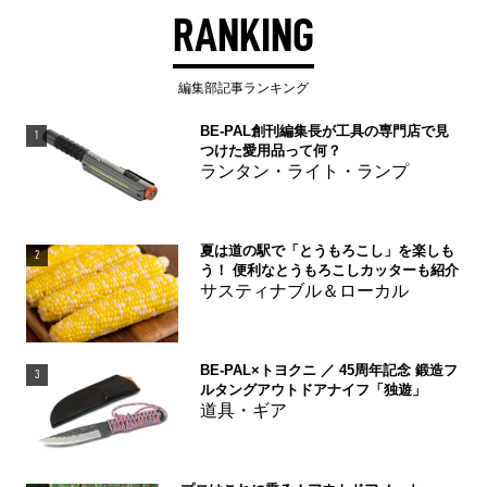
RANKING
編集部記事ランキング
BE-PAL創刊編集長が工具の専門店で見
1
つけた愛用品って何？
ランタン・ライト・ランプ
夏は道の駅で「とうもろこし」を楽しも
2
う！ 便利なとうもろこしカッターも紹介
サスティナブル＆ローカル
BE-PAL×トヨクニ ／ 45周年記念 鍛造フ
3
ルタングアウトドアナイフ「独遊」
道具・ギア