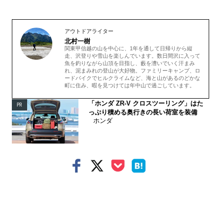
アウトドアライター
北村一樹
関東甲信越の山を中心に、1年を通して日帰りから縦
走、沢登りや雪山を楽しんでいます。数日間沢に入って
魚を釣りながら山頂を目指し、藪を漕いでいく汗まみ
れ、泥まみれの登山が大好物。ファミリーキャンプ、ロ
ードバイクでヒルクライムなど、海と山があるのどかな
町に住み、暇を見つけては年中山で過ごしています。
「ホンダ ZR-V クロスツーリング」はた
PR
っぷり積める奥行きの長い荷室を装備
ホンダ