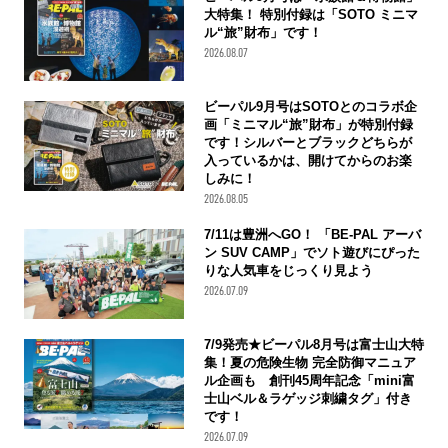
大特集！ 特別付録は「SOTO ミニマ
ル“旅”財布」です！
2026.08.07
ビーパル9月号はSOTOとのコラボ企
画「ミニマル“旅”財布」が特別付録
です！シルバーとブラックどちらが
入っているかは、開けてからのお楽
しみに！
2026.08.05
7/11は豊洲へGO！ 「BE-PAL アーバ
ン SUV CAMP」でソト遊びにぴった
りな人気車をじっくり見よう
2026.07.09
7/9発売★ビーパル8月号は富士山大特
集！夏の危険生物 完全防御マニュア
ル企画も 創刊45周年記念「mini富
士山ベル＆ラゲッジ刺繍タグ」付き
です！
2026.07.09