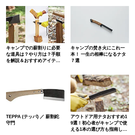
キャンプでの薪割りに必要
キャンプの焚き火にこれ一
な道具は？やり方は？手順
本！ 一生の相棒になるナタ
を解説＆おすすめアイテム
７選
を紹介
TEPPA (テッパ) ／ 薪割鉈
アウトドア用ナタおすすめ1
守門
9選！初心者がキャンプで使
える1本の選び方も指南しま