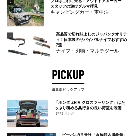
プロはこれに乗る！アウトドアメーカー
4
スタッフの遊びグルマ拝見
キャンピングカー・車中泊
高品質で切れ味よしのジャパンクオリテ
5
ィ！日本製のサバイバルナイフおすすめ
7選
ナイフ・刃物・マルチツール
PICKUP
編集部ピックアップ
「ホンダ ZR-V クロスツーリング」はた
っぷり積める奥行きの長い荷室を装備
【PR】ホンダ
ビーパル9月号は「水族館＆博物館」