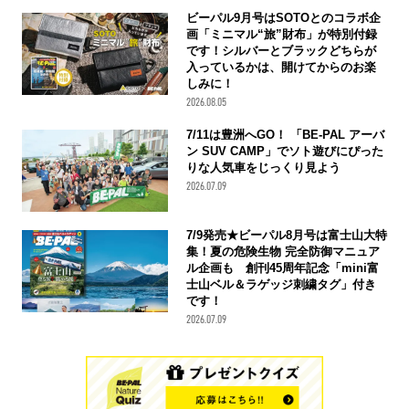
ビーパル9月号はSOTOとのコラボ企
画「ミニマル“旅”財布」が特別付録
です！シルバーとブラックどちらが
入っているかは、開けてからのお楽
しみに！
2026.08.05
7/11は豊洲へGO！ 「BE-PAL アーバ
ン SUV CAMP」でソト遊びにぴった
りな人気車をじっくり見よう
2026.07.09
7/9発売★ビーパル8月号は富士山大特
集！夏の危険生物 完全防御マニュア
ル企画も 創刊45周年記念「mini富
士山ベル＆ラゲッジ刺繍タグ」付き
です！
2026.07.09