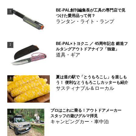
BE-PAL創刊編集長が工具の専門店で見
1
つけた愛用品って何？
ランタン・ライト・ランプ
BE-PAL×トヨクニ ／ 45周年記念 鍛造フ
2
ルタングアウトドアナイフ「独遊」
道具・ギア
夏は道の駅で「とうもろこし」を楽しも
3
う！ 便利なとうもろこしカッターも紹介
サスティナブル＆ローカル
プロはこれに乗る！アウトドアメーカー
4
スタッフの遊びグルマ拝見
キャンピングカー・車中泊