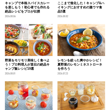
キャンプで本格スパイスカレー
ここまで進化した！キャンプ&ハ
を楽しもう！初心者でも作れる
イキングにおすすめの激ウマ食
絶品レシピをプロが伝授
品5選
2026.08.06
2026.08.02
野菜をモリモリ美味しく食べよ
レモンを絞った爽やかレシピ！
う！プロ料理人が直伝の絶品キ
夏野菜のレモンミネストローネ
ャンプ飯レシピ19選
を作ろう
2026.08.01
2026.07.23