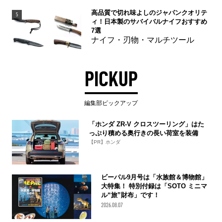
高品質で切れ味よしのジャパンクオリテ
5
ィ！日本製のサバイバルナイフおすすめ
7選
ナイフ・刃物・マルチツール
PICKUP
編集部ピックアップ
「ホンダ ZR-V クロスツーリング」はた
っぷり積める奥行きの長い荷室を装備
【PR】ホンダ
ビーパル9月号は「水族館＆博物館」
大特集！ 特別付録は「SOTO ミニマ
ル“旅”財布」です！
2026.08.07