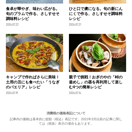
食卓が華やぎ、味わい広がる。
ひと口で虜になる。旬の新にん
旬のプラムで作る、さしすせそ
にくで作る、さしすせそ調味料
調味料レシピ
レシピ
2026.07.22
2026.07.21
キャンプで作ればさらに美味！
親子で挑戦！おぎのやの「峠の
土用の丑にも食べたい「うなぎ
釜めし」の器を再利用して楽し
のパエリア」レシピ
む4つの簡単レシピ
2026.07.19
2026.07.14
消費税の価格表記について
記事内の価格は基本的に総額（税込）表記です。2021年3月以前の記事に関し
ては（税抜）表示の場合もあります。