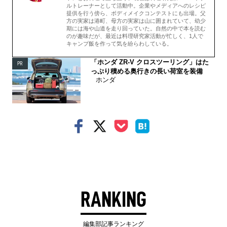
ルトレーナーとして活動中。企業やメディアへのレシピ
提供を行う傍ら、ボディメイクコンテストにも出場。父
方の実家は港町、母方の実家は山に囲まれていて、幼少
期には海や山道を走り回っていた。自然の中で本を読む
のが趣味だが、最近は料理研究家活動が忙しく、1人で
キャンプ飯を作って気を紛らわしている。
「ホンダ ZR-V クロスツーリング」はた
PR
っぷり積める奥行きの長い荷室を装備
ホンダ
RANKING
編集部記事ランキング