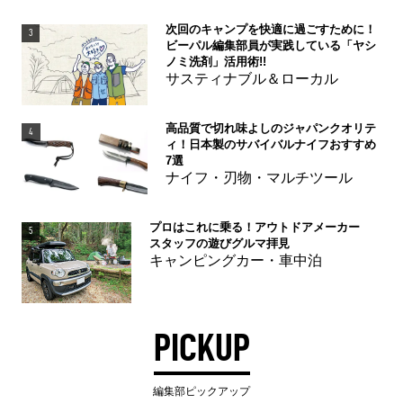
次回のキャンプを快適に過ごすために！
3
ビーパル編集部員が実践している「ヤシ
ノミ洗剤」活用術!!
サスティナブル＆ローカル
高品質で切れ味よしのジャパンクオリテ
4
ィ！日本製のサバイバルナイフおすすめ
7選
ナイフ・刃物・マルチツール
プロはこれに乗る！アウトドアメーカー
5
スタッフの遊びグルマ拝見
キャンピングカー・車中泊
PICKUP
編集部ピックアップ