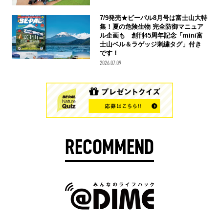
7/9発売★ビーパル8月号は富士山大特
集！夏の危険生物 完全防御マニュア
ル企画も 創刊45周年記念「mini富
士山ベル＆ラゲッジ刺繍タグ」付き
です！
2026.07.09
RECOMMEND