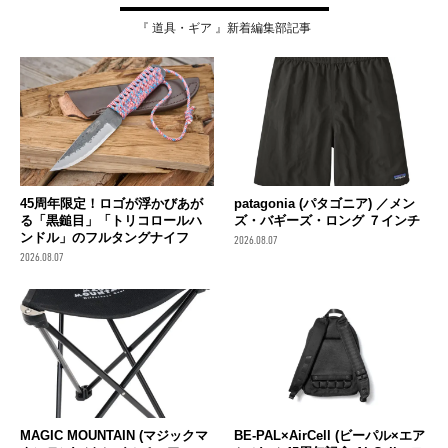
『 道具・ギア 』新着編集部記事
45周年限定！ロゴが浮かびあが
patagonia (パタゴニア) ／メン
る「黒鎚目」「トリコロールハ
ズ・バギーズ・ロング ７インチ
ンドル」のフルタングナイフ
2026.08.07
2026.08.07
MAGIC MOUNTAIN (マジックマ
BE-PAL×AirCell (ビーパル×エア