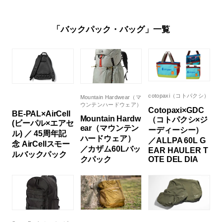
「バックパック・バッグ」一覧
cotopaxi（コトパクシ）
Mountain Hardwear（マ
ウンテンハードウェア）
Cotopaxi×GDC
BE-PAL×AirCell
Mountain Hardw
（コトパクシ×ジ
(ビーパル×エアセ
ear（マウンテン
ーディーシー）
ル) ／ 45周年記
ハードウェア）
／ALLPA 60L G
念 AirCellスモー
／カザム60Lバッ
EAR HAULER T
ルバックパック
クパック
OTE DEL DIA