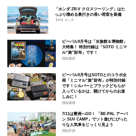
「ホンダ ZR-V クロスツーリング」はた
っぷり積める奥行きの長い荷室を装備
【PR】ホンダ
ビーパル9月号は「水族館＆博物館」
大特集！ 特別付録は「SOTO ミニマ
ル“旅”財布」です！
2026.08.07
ビーパル9月号はSOTOとのコラボ企
画「ミニマル“旅”財布」が特別付録
です！シルバーとブラックどちらが
入っているかは、開けてからのお楽
しみに！
2026.08.05
7/11は豊洲へGO！ 「BE-PAL アーバ
ン SUV CAMP」でソト遊びにぴった
りな人気車をじっくり見よう
2026.07.09