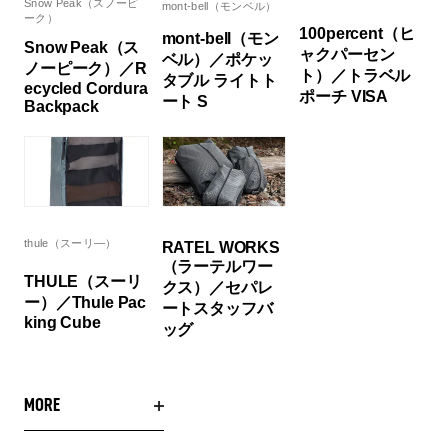
Snow Peak（スノーピ
mont-bell（モンベル）
ーク）
100percent（ヒ
mont-bell（モン
Snow Peak（ス
ャクパーセン
ベル）／ポケッ
ノーピーク）／R
ト）／トラベル
タブル ライトト
ecycled Cordura
ポーチ VISA
ート S
Backpack
thule（スーリ―）
RATEL WORKS
（ラーテルワー
THULE（スーリ
クス）／セパレ
ー）／Thule Pac
ートスタッフバ
king Cube
ッグ
MORE