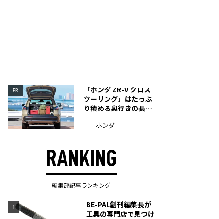
「ホンダ ZR-V クロス
PR
ツーリング」はたっぷ
り積める奥行きの長い
荷室を装備
ホンダ
RANKING
編集部記事ランキング
BE-PAL創刊編集長が
1
工具の専門店で見つけ