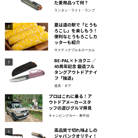
た愛用品って何？
ランタン・ライト・ランプ
夏は道の駅で「とうも
2
ろこし」を楽しもう！
便利なとうもろこしカ
ッターも紹介
サスティナブル＆ローカル
BE-PAL×トヨクニ ／
3
45周年記念 鍛造フル
タングアウトドアナイ
フ「独遊」
道具・ギア
プロはこれに乗る！ア
4
ウトドアメーカースタ
ッフの遊びグルマ拝見
キャンピングカー・車中泊
高品質で切れ味よしの
5
ジャパンクオリティ！