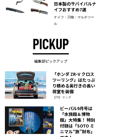
日本製のサバイバルナ
イフおすすめ7選
ナイフ・刃物・マルチツー
ル
PICKUP
編集部ピックアップ
「ホンダ ZR-V クロス
ツーリング」はたっぷ
り積める奥行きの長い
荷室を装備
【PR】ホンダ
ビーパル9月号は
「水族館＆博物
館」大特集！ 特別
付録は「SOTO ミ
ニマル“旅”財布」