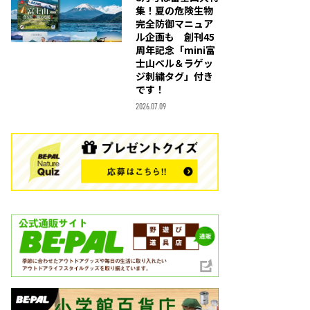
集！夏の危険生物
完全防御マニュア
ル企画も 創刊45
周年記念「mini富
士山ベル＆ラゲッ
ジ刺繍タグ」付き
です！
2026.07.09