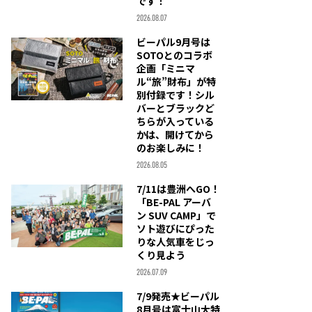
です！
2026.08.07
ビーパル9月号は
SOTOとのコラボ
企画「ミニマ
ル“旅”財布」が特
別付録です！シル
バーとブラックど
ちらが入っている
かは、開けてから
のお楽しみに！
2026.08.05
7/11は豊洲へGO！
「BE-PAL アーバ
ン SUV CAMP」で
ソト遊びにぴった
りな人気車をじっ
くり見よう
2026.07.09
7/9発売★ビーパル
8月号は富士山大特