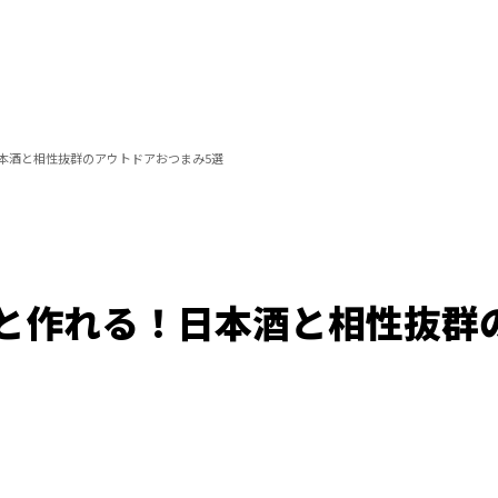
本酒と相性抜群のアウトドアおつまみ5選
と作れる！日本酒と相性抜群
Loaded
:
100.00%
/