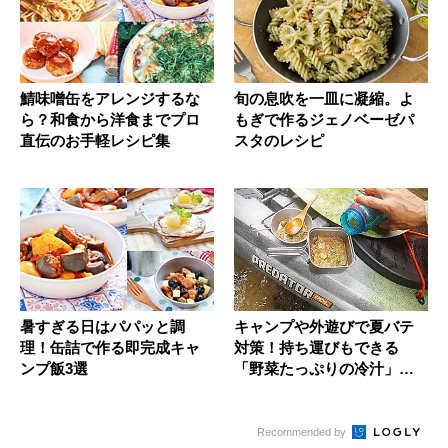
鯖味噌缶をアレンジするな
旬の息吹を一皿に凝縮。よ
ら？和食から洋食までプロ
もぎで作るジェノベーゼパ
直伝のお手軽レシピ集
スタのレシピ
暑すぎる日はパパッと調
キャンプや外遊びで夏バテ
理！缶詰で作る即完成キャ
対策！持ち運びもできる
ンプ飯3選
「野菜たっぷりの冷汁」を
つくろう
Recommended by