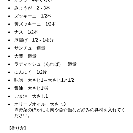
みょうが 2～3本
ズッキーニ 1/2本
黄ズッキーニ 1/2本
ナス 1/2本
厚揚げ 1/2～1枚分
サンチュ 適量
大葉 適量
ラディッシュ（あれば） 適量
にんにく 1/2片
味噌 大さじ1～大さじ1と1/2
醤油 大さじ1弱
ごま油 大さじ1
オリーブオイル 大さじ3
※野菜のほかにも肉や魚介類など好みの具材を入れてく
ださい。
【作り方】