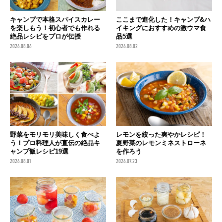
キャンプで本格スパイスカレー
ここまで進化した！キャンプ&ハ
を楽しもう！初心者でも作れる
イキングにおすすめの激ウマ食
絶品レシピをプロが伝授
品5選
2026.08.06
2026.08.02
野菜をモリモリ美味しく食べよ
レモンを絞った爽やかレシピ！
う！プロ料理人が直伝の絶品キ
夏野菜のレモンミネストローネ
ャンプ飯レシピ19選
を作ろう
2026.08.01
2026.07.23