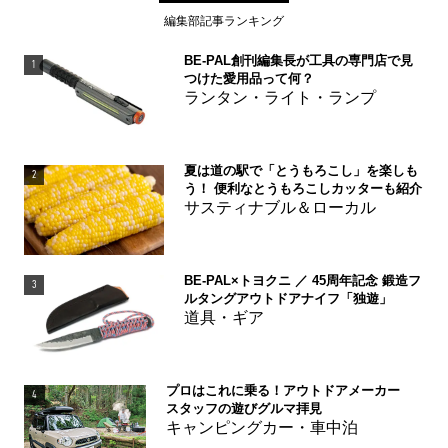
編集部記事ランキング
BE-PAL創刊編集長が工具の専門店で見
1
つけた愛用品って何？
ランタン・ライト・ランプ
夏は道の駅で「とうもろこし」を楽しも
2
う！ 便利なとうもろこしカッターも紹介
サスティナブル＆ローカル
BE-PAL×トヨクニ ／ 45周年記念 鍛造フ
3
ルタングアウトドアナイフ「独遊」
道具・ギア
プロはこれに乗る！アウトドアメーカー
4
スタッフの遊びグルマ拝見
キャンピングカー・車中泊