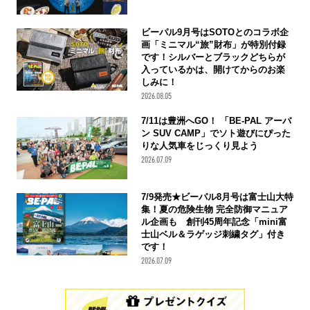
ビーパル9月号はSOTOとのコラボ企
画「ミニマル“旅”財布」が特別付録
です！シルバーとブラックどちらが
入っているかは、開けてからのお楽
しみに！
2026.08.05
7/11は豊洲へGO！ 「BE-PAL アーバ
ン SUV CAMP」でソト遊びにぴった
りな人気車をじっくり見よう
2026.07.09
7/9発売★ビーパル8月号は富士山大特
集！夏の危険生物 完全防御マニュア
ル企画も 創刊45周年記念「mini富
士山ベル＆ラゲッジ刺繍タグ」付き
です！
2026.07.09