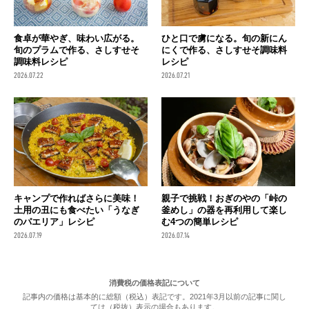
食卓が華やぎ、味わい広がる。
ひと口で虜になる。旬の新にん
旬のプラムで作る、さしすせそ
にくで作る、さしすせそ調味料
調味料レシピ
レシピ
2026.07.22
2026.07.21
キャンプで作ればさらに美味！
親子で挑戦！おぎのやの「峠の
土用の丑にも食べたい「うなぎ
釜めし」の器を再利用して楽し
のパエリア」レシピ
む4つの簡単レシピ
2026.07.19
2026.07.14
消費税の価格表記について
記事内の価格は基本的に総額（税込）表記です。2021年3月以前の記事に関し
ては（税抜）表示の場合もあります。