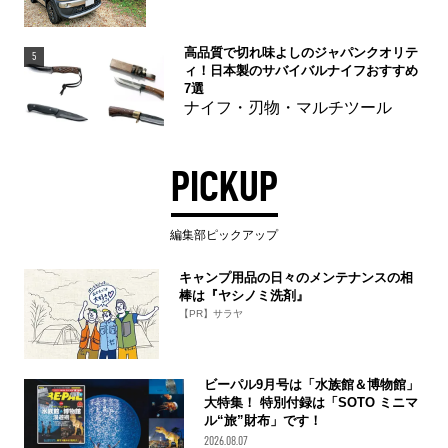
高品質で切れ味よしのジャパンクオリテ
5
ィ！日本製のサバイバルナイフおすすめ
7選
ナイフ・刃物・マルチツール
PICKUP
編集部ピックアップ
キャンプ用品の日々のメンテナンスの相
棒は『ヤシノミ洗剤』
【PR】サラヤ
ビーパル9月号は「水族館＆博物館」
大特集！ 特別付録は「SOTO ミニマ
ル“旅”財布」です！
2026.08.07