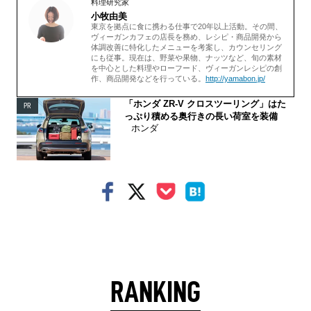
料理研究家
小牧由美
東京を拠点に食に携わる仕事で20年以上活動。その間、
ヴィーガンカフェの店長を務め、レシピ・商品開発から
体調改善に特化したメニューを考案し、カウンセリング
にも従事。現在は、野菜や果物、ナッツなど、旬の素材
を中心とした料理やローフード、ヴィーガンレシピの創
作、商品開発などを行っている。
http://yamabon.jp/
「ホンダ ZR-V クロスツーリング」はた
PR
っぷり積める奥行きの長い荷室を装備
ホンダ
RANKING