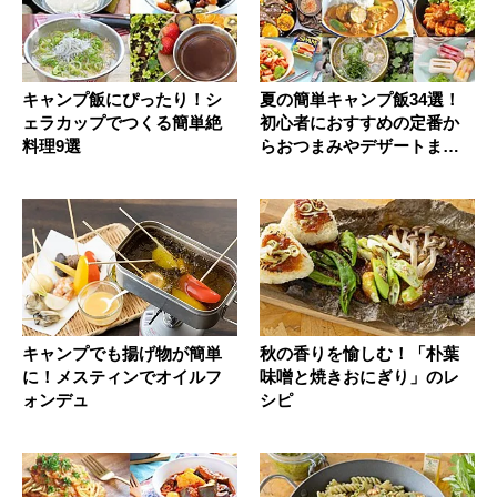
キャンプ飯にぴったり！シ
夏の簡単キャンプ飯34選！
ェラカップでつくる簡単絶
初心者におすすめの定番か
料理9選
らおつまみやデザートまで
紹介
キャンプでも揚げ物が簡単
秋の香りを愉しむ！「朴葉
に！メスティンでオイルフ
味噌と焼きおにぎり」のレ
ォンデュ
シピ