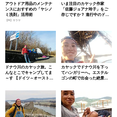
アウトドア用品のメンテナ
いま注目のカヤック作家
ンスにおすすめの「ヤシノ
「佐藤ジョアナ玲子」をご
ミ洗剤」活用術
存じですか？ 進行中のドナ
ウ川下り...
【PR】サラヤ
ドナウ川のカヤック旅。こ
カヤックでドナウ川を下っ
んなとこでキャンプしてま
てハンガリーへ。エステル
～す 【ドイツ～オーストリ
ゴンの町で出会った絶景廃
ア編】
墟に潜入...