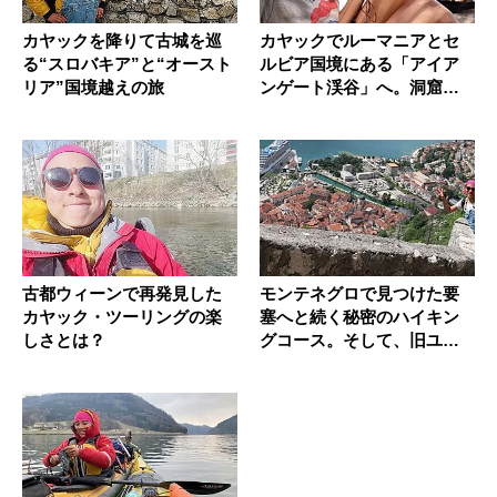
カヤックを降りて古城を巡
カヤックでルーマニアとセ
る“スロバキア”と“オースト
ルビア国境にある「アイア
リア”国境越えの旅
ンゲート渓谷」へ。洞窟と
史跡を探...
古都ウィーンで再発見した
モンテネグロで見つけた要
カヤック・ツーリングの楽
塞へと続く秘密のハイキン
しさとは？
グコース。そして、旧ユー
ゴスラビ...