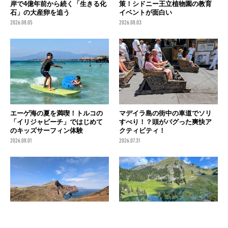
岸で4億年前から続く「生きる化
策！シドニー王立植物園の教育
石」の大産卵を追う
イベントが面白い
2026.08.05
2026.08.03
エーゲ海の夏を満喫！トルコの
マデイラ島の街中の車道でソリ
「イリジャビーチ」ではじめて
すべり！？頭がバグった爽快ア
のキッズサーフィン体験
クティビティ！
2026.08.01
2026.07.31