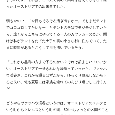
ったオーストリアでの出来事でした。
朝もやの中、「今日もそろそろ漕ぎ出すかー。でもまだテント
でゴロゴロしてたいなー」とテントのそばでモジモジしていた
ら、遠くからこちらにやってくる一人のカヤッカーの姿が。聞
けば私がテントをたてた土手の裏の小さな村に住んでいて、た
まに時間があるとこうして川を漕いでいるそう。
「これから黒海の方まで下るのかい？それは羨ましい！いいか
い、オーストリアで一番きれいな場所っていったら、ヴァッハ
ウ渓谷さ。これから通るはずだから、ゆっくり観光しながら下
ると良い。俺も夏場には家族を連れてのんびり過ごしに行くん
だ」
どうやらヴァッハウ渓谷というのは、オーストリアのメルクと
いう町からクレムスという町の間、30kmちょっとの区間のこと