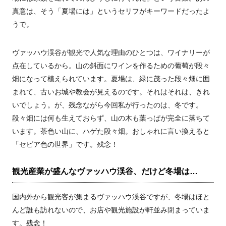
真意は、そう「夏場には」というセリフがキーワードだったよ
うで。
ヴァッハウ渓谷が観光で人気な理由のひとつは、ワイナリーが
点在しているから。山の斜面にワインを作るための葡萄が段々
畑になって植えられています。夏場は、緑に茂った段々畑に囲
まれて、古いお城や教会が見えるのです。それはそれは、きれ
いでしょう。が、残念ながら今回私が行ったのは、冬です。
段々畑には何も生えておらず、山の木も葉っぱが完全に落ちて
います。茶色い山に、ハゲた段々畑。おしゃれに言い換えると
「セピア色の世界」です。残念！
観光産業が盛んなヴァッハウ渓谷、だけど冬場は…
国内外から観光客が集まるヴァッハウ渓谷ですが、冬場はほと
んど誰も訪れないので、お店や観光施設が軒並み閉まっていま
す。残念！