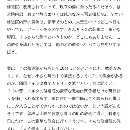
修道院に改築されていって、現在の姿に至ったるのだそう。修
道院内部、および教会エリアは残念ながら写真撮影NG。ですが
修道院内部の装飾は、豪華そのもの。大聖堂の中はどこへ目を
やっても、アートがあるのです。きんきら金の装飾に、細かな
彫刻。まっさらな隙間というものが、どこにもありません。こ
の教会を訪れたあとでは、他のどの教会へ行っても見劣りする
ほど。
実は、この修道院から歩いて10分ほどのところにも、教会があ
ります。なぜ、小さな町の中で隣接するように2つの教会がある
のか。隣国ドイツ出身でカトリック派だという方に聞くと、
「その昔、メルクの修道院の豪華な教会は関係者だけが毎日祈
りを捧げられる場所で、町に住む一般市民はごく限られた機会
にしか入ることができなかったのではないか」という説がある
そうです。普段は比較的質素な造りの町の教会に通い、特別な
日にだけ、この豪華な教会に行くそうです。そんな修道院の教
えは、「よく働き、よく祈りなさい」。