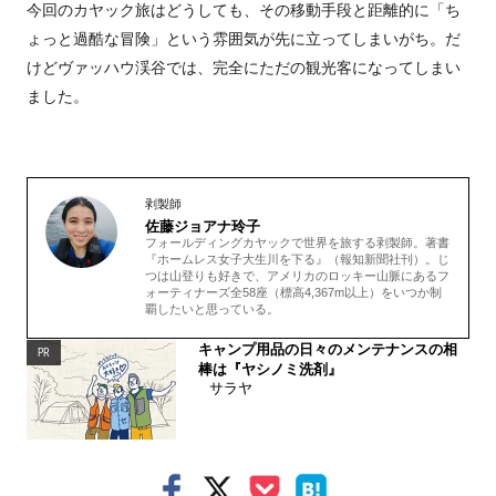
今回のカヤック旅はどうしても、その移動手段と距離的に「ち
ょっと過酷な冒険」という雰囲気が先に立ってしまいがち。だ
けどヴァッハウ渓谷では、完全にただの観光客になってしまい
ました。
剥製師
佐藤ジョアナ玲子
フォールディングカヤックで世界を旅する剥製師。著書
『ホームレス女子大生川を下る』（報知新聞社刊）。じ
つは山登りも好きで、アメリカのロッキー山脈にあるフ
ォーティナーズ全58座（標高4,367m以上）をいつか制
覇したいと思っている。
キャンプ用品の日々のメンテナンスの相
PR
棒は『ヤシノミ洗剤』
サラヤ