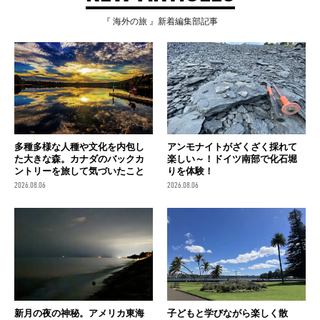
『 海外の旅 』新着編集部記事
多種多様な人種や文化を内包し
アンモナイトがざくざく採れて
た大きな森。カナダのバックカ
楽しい～！ドイツ南部で化石堀
ントリーを旅して気づいたこと
りを体験！
2026.08.06
2026.08.06
新月の夜の神秘。アメリカ東海
子どもと学びながら楽しく散