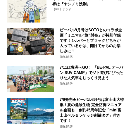
棒は『ヤシノミ洗剤』
【PR】サラヤ
ビーパル9月号はSOTOとのコラボ企
画「ミニマル“旅”財布」が特別付録
です！シルバーとブラックどちらが
入っているかは、開けてからのお楽
しみに！
2026.08.05
7/11は豊洲へGO！ 「BE-PAL アーバ
ン SUV CAMP」でソト遊びにぴった
りな人気車をじっくり見よう
2026.07.09
7/9発売★ビーパル8月号は富士山大特
集！夏の危険生物 完全防御マニュア
ル企画も 創刊45周年記念「mini富
士山ベル＆ラゲッジ刺繍タグ」付き
です！
2026.07.09