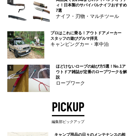
3
ィ！日本製のサバイバルナイフおすすめ
7選
ナイフ・刃物・マルチツール
プロはこれに乗る！アウトドアメーカー
4
スタッフの遊びグルマ拝見
キャンピングカー・車中泊
ほどけないロープの結び方5選！No.1ア
5
ウトドア雑誌が定番のロープワークを解
説
ロープワーク
PICKUP
編集部ピックアップ
キャンプ用品の日々のメンテナンスの相