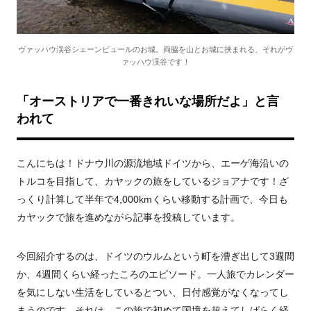
ヴァッハウ渓谷シェーンビュールのお城。両脇を山とお城に挟まれる、それがヴ
ァッハウ渓谷です！
「オーストリアで一番きれいな場所だよ」と言
われて
こんにちは！ドナウ川の源流地域ドイツから、エーゲ海沿いの
トルコを目指して、カヤックの旅をしているジョアナです！ざ
っくり計算して半年で4,000kmくらい移動する計画で、今日も
カヤックで旅を進めながら記事を投稿しています。
今回紹介するのは、ドイツのウルムという町を漕ぎ出して3週間
か、4週間くらい経ったころのエピソード。一人旅でカレンダー
を気にしない生活をしているとつい、日付感覚がなくなってし
まうのです。それは、この旅で初めて国境を超えてしばらく経