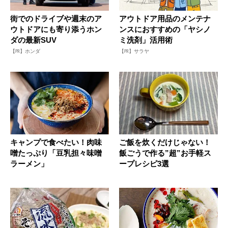
街でのドライブや週末のア
アウトドア用品のメンテナ
ウトドアにも寄り添うホン
ンスにおすすめの「ヤシノ
ダの最新SUV
ミ洗剤」活用術
【PR】ホンダ
【PR】サラヤ
キャンプで食べたい！肉味
ご飯を炊くだけじゃない！
噌たっぷり「豆乳担々味噌
飯ごうで作る”超”お手軽ス
ラーメン」
ープレシピ3選