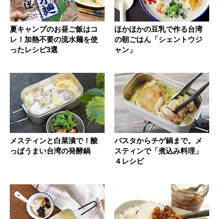
夏キャンプのお昼ご飯はコ
ほかほかの豆乳で作る台湾
レ！加熱不要の流水麺を使
の朝ごはん「シェントウジ
ったレシピ3選
ャン」
メスティンと白菜漬で！酸
パスタからチゲ鍋まで。メ
っぱうまい台湾の発酵鍋
スティンで「煮込み料理」
４レシピ