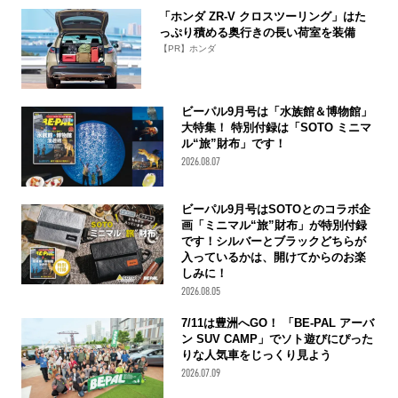
「ホンダ ZR-V クロスツーリング」はた
っぷり積める奥行きの長い荷室を装備
【PR】ホンダ
ビーパル9月号は「水族館＆博物館」
大特集！ 特別付録は「SOTO ミニマ
ル“旅”財布」です！
2026.08.07
ビーパル9月号はSOTOとのコラボ企
画「ミニマル“旅”財布」が特別付録
です！シルバーとブラックどちらが
入っているかは、開けてからのお楽
しみに！
2026.08.05
7/11は豊洲へGO！ 「BE-PAL アーバ
ン SUV CAMP」でソト遊びにぴった
りな人気車をじっくり見よう
2026.07.09