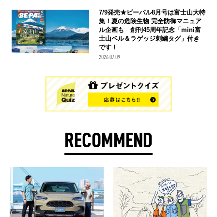
7/9発売★ビーパル8月号は富士山大特
集！夏の危険生物 完全防御マニュア
ル企画も 創刊45周年記念「mini富
士山ベル＆ラゲッジ刺繍タグ」付き
です！
2026.07.09
RECOMMEND