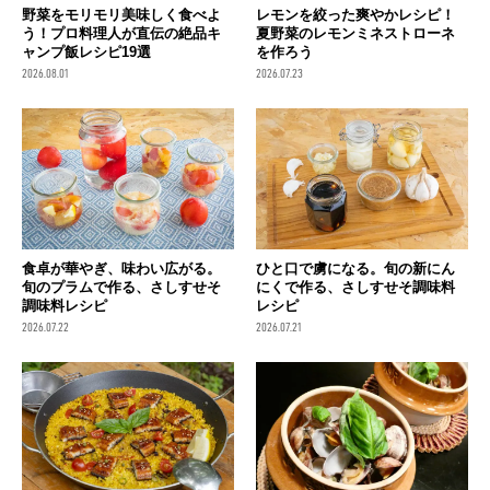
野菜をモリモリ美味しく食べよ
レモンを絞った爽やかレシピ！
う！プロ料理人が直伝の絶品キ
夏野菜のレモンミネストローネ
ャンプ飯レシピ19選
を作ろう
2026.08.01
2026.07.23
食卓が華やぎ、味わい広がる。
ひと口で虜になる。旬の新にん
旬のプラムで作る、さしすせそ
にくで作る、さしすせそ調味料
調味料レシピ
レシピ
2026.07.22
2026.07.21