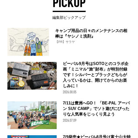
PICKUP
編集部ピックアップ
キャンプ用品の日々のメンテナンスの相
棒は『ヤシノミ洗剤』
【PR】サラヤ
ビーパル9月号はSOTOとのコラボ企
画「ミニマル“旅”財布」が特別付録
です！シルバーとブラックどちらが
入っているかは、開けてからのお楽
しみに！
2026.08.05
7/11は豊洲へGO！ 「BE-PAL アーバ
ン SUV CAMP」でソト遊びにぴった
りな人気車をじっくり見よう
2026.07.09
7/9発売★ビーパル8月号は富士山大特