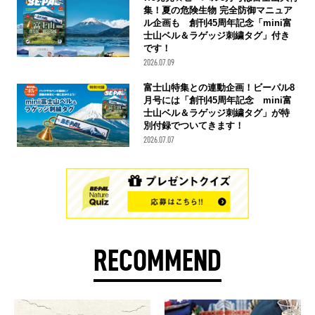
集！夏の危険生物 完全防御マニュア
ル企画も 創刊45周年記念「mini富
士山ベル＆ラゲッジ刺繍タグ」付き
です！
2026.07.09
富士山特集との連動企画！ビーパル8
月号には「創刊45周年記念 mini富
士山ベル＆ラゲッジ刺繍タグ」が特
別付録でついてきます！
2026.07.07
RECOMMEND