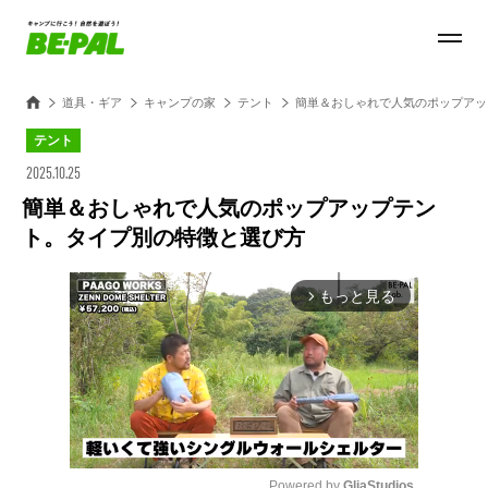
道具・ギア
キャンプの家
テント
簡単＆おしゃれで人気のポップアッ
テント
2025.10.25
簡単＆おしゃれで人気のポップアップテン
ト。タイプ別の特徴と選び方
もっと見る
arrow_forward_ios
Powered by 
GliaStudios