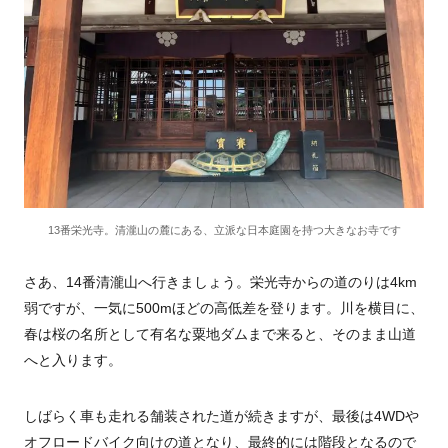
13番栄光寺。清瀧山の麓にある、立派な日本庭園を持つ大きなお寺です
さあ、14番清瀧山へ行きましょう。栄光寺からの道のりは4km
弱ですが、一気に500mほどの高低差を登ります。川を横目に、
春は桜の名所として有名な粟地ダムまで来ると、そのまま山道
へと入ります。
しばらく車も走れる舗装された道が続きますが、最後は4WDや
オフロードバイク向けの道となり、最終的には階段となるので