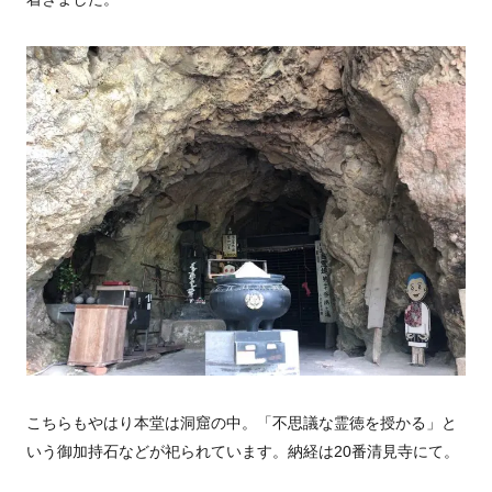
こちらもやはり本堂は洞窟の中。「不思議な霊徳を授かる」と
いう御加持石などが祀られています。納経は20番清見寺にて。