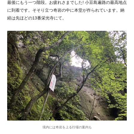
最後にもう一つ階段。お疲れさまでした! 小豆島遍路の最高地点
に到着です。そそり立つ奇岩の中に本堂が作られています。納
経は先ほどの13番栄光寺にて。
境内には奇岩を上る行場の案内も