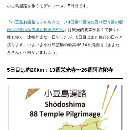
小豆島遍路を歩くモデルコース、5日目です。
「
小豆島お遍路モデル歩きコース4日目〜醤油の香り漂う醤の郷
から絶景山岳霊場と映画の村へ
」は観光的要素が多くて歩く距
離も短く、比較的楽な一日でしたが、5日目はまた修行の日へと
戻ります。いよいよ小豆島霊場の最高峰! 14番清瀧山（きよた
きさん）へ向かいましょう。
5日目は約20km：13番栄光寺〜26番阿弥陀寺