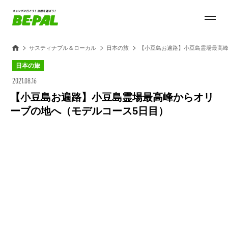
サスティナブル＆ローカル
日本の旅
【小豆島お遍路】小豆島霊場最高峰
日本の旅
2021.08.16
【小豆島お遍路】小豆島霊場最高峰からオリ
ーブの地へ（モデルコース5日目）
Loaded
:
100.00%
/
Unmute