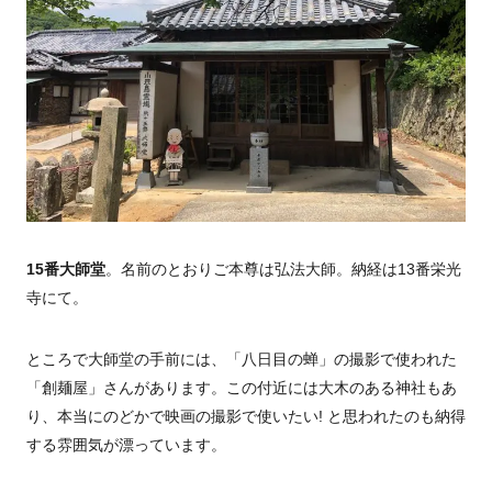
15番大師堂
。名前のとおりご本尊は弘法大師。納経は13番栄光
寺にて。
ところで大師堂の手前には、「八日目の蝉」の撮影で使われた
「創麺屋」さんがあります。この付近には大木のある神社もあ
り、本当にのどかで映画の撮影で使いたい! と思われたのも納得
する雰囲気が漂っています。