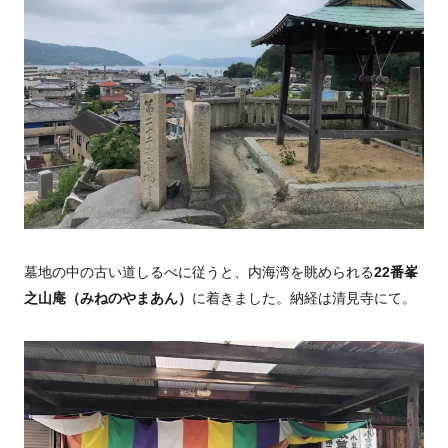
墓地の中の古い道しるべに従うと、内海湾を眺められる
22番峯
之山庵（みねのやまあん）
に着きました。納経は清見寺にて。