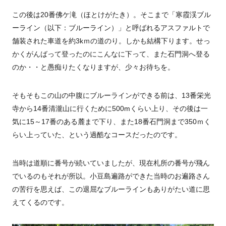
この後は20番佛ケ滝（ほとけがたき）。そこまで「寒霞渓ブル
ーライン（以下：ブルーライン）」と呼ばれるアスファルトで
舗装された車道を約3kｍの道のり。しかも結構下ります。せっ
かくがんばって登ったのにこんなに下って、また石門洞へ登る
のか・・と愚痴りたくなりますが、少々お待ちを。
そもそもこの山の中腹にブルーラインができる前は、13番栄光
寺から14番清瀧山に行くために500mくらい上り、その後は一
気に15～17番のある麓まで下り、また18番石門洞まで350ｍく
らい上っていた、という過酷なコースだったのです。
当時は道順に番号が続いていましたが、現在札所の番号が飛ん
でいるのもそれが所以。小豆島遍路ができた当時のお遍路さん
の苦行を思えば、この退屈なブルーラインもありがたい道に思
えてくるのです。