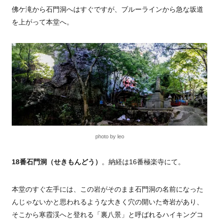
佛ケ滝から石門洞へはすぐですが、ブルーラインから急な坂道
を上がって本堂へ。
photo by leo
18番石門洞（せきもんどう）
。納経は16番極楽寺にて。
本堂のすぐ左手には、この岩がそのまま石門洞の名前になった
んじゃないかと思われるような大きく穴の開いた奇岩があり、
そこから寒霞渓へと登れる「裏八景」と呼ばれるハイキングコ