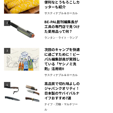
便利なとうもろこしカ
ッターも紹介
サスティナブル＆ローカル
BE-PAL創刊編集長が
2
工具の専門店で見つけ
た愛用品って何？
ランタン・ライト・ランプ
次回のキャンプを快適
3
に過ごすために！ビー
パル編集部員が実践し
ている「ヤシノミ洗
剤」活用術!!
サスティナブル＆ローカル
高品質で切れ味よしの
4
ジャパンクオリティ！
日本製のサバイバルナ
イフおすすめ7選
ナイフ・刃物・マルチツー
ル