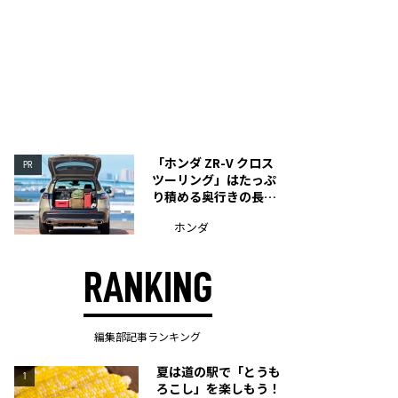
「ホンダ ZR-V クロス
PR
ツーリング」はたっぷ
り積める奥行きの長い
荷室を装備
ホンダ
RANKING
編集部記事ランキング
夏は道の駅で「とうも
1
ろこし」を楽しもう！