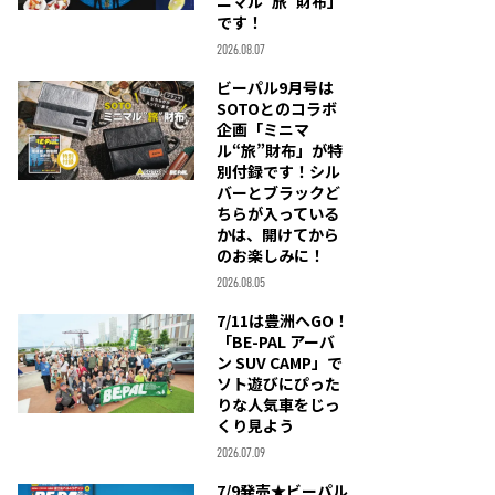
ニマル“旅”財布」
です！
2026.08.07
ビーパル9月号は
SOTOとのコラボ
企画「ミニマ
ル“旅”財布」が特
別付録です！シル
バーとブラックど
ちらが入っている
かは、開けてから
のお楽しみに！
2026.08.05
7/11は豊洲へGO！
「BE-PAL アーバ
ン SUV CAMP」で
ソト遊びにぴった
りな人気車をじっ
くり見よう
2026.07.09
7/9発売★ビーパル