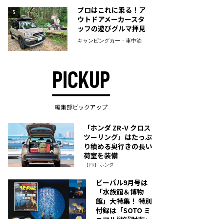
プロはこれに乗る！ア
5
ウトドアメーカースタ
ッフの遊びグルマ拝見
キャンピングカー・車中泊
PICKUP
編集部ピックアップ
「ホンダ ZR-V クロス
ツーリング」はたっぷ
り積める奥行きの長い
荷室を装備
【PR】ホンダ
ビーパル9月号は
「水族館＆博物
館」大特集！ 特別
付録は「SOTO ミ