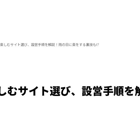
楽しむサイト選び、設営手順を解説！雨の日に楽をする裏技も!?
しむサイト選び、設営手順を
Loaded
:
100.00%
/