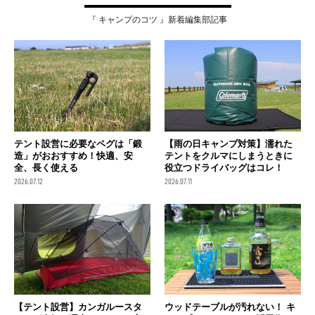
『 キャンプのコツ 』新着編集部記事
テント設営に必要なペグは「鍛
【雨の日キャンプ対策】濡れた
造」がおおすすめ！快適、安
テントをクルマにしまうときに
全、長く使える
役立つドライバッグはコレ！
2026.07.12
2026.07.11
【テント設営】カンガルースタ
ウッドテーブルが汚れない！ キ