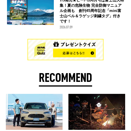
7/9発売★ビーパル8月号は富士山大特
集！夏の危険生物 完全防御マニュア
ル企画も 創刊45周年記念「mini富
士山ベル＆ラゲッジ刺繍タグ」付き
です！
2026.07.09
RECOMMEND