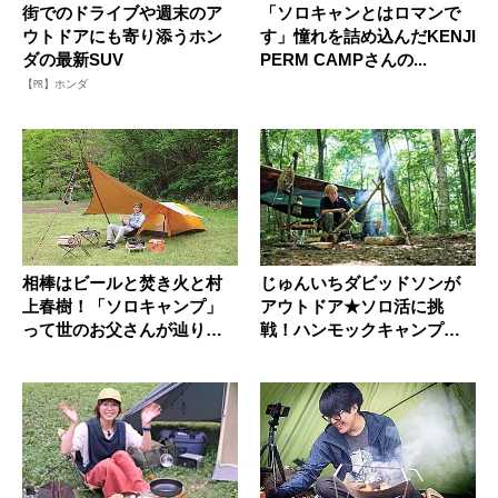
街でのドライブや週末のア
「ソロキャンとはロマンで
ウトドアにも寄り添うホン
す」憧れを詰め込んだKENJI
ダの最新SUV
PERM CAMPさんの...
【PR】ホンダ
相棒はビールと焚き火と村
じゅんいちダビッドソンが
上春樹！「ソロキャンプ」
アウトドア★ソロ活に挑
って世のお父さんが辿り着
戦！ハンモックキャンプの
く楽園か...
すすめ