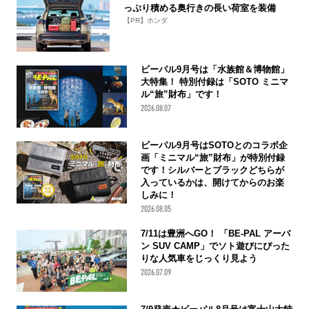
っぷり積める奥行きの長い荷室を装備
【PR】ホンダ
ビーパル9月号は「水族館＆博物館」
大特集！ 特別付録は「SOTO ミニマ
ル“旅”財布」です！
2026.08.07
ビーパル9月号はSOTOとのコラボ企
画「ミニマル“旅”財布」が特別付録
です！シルバーとブラックどちらが
入っているかは、開けてからのお楽
しみに！
2026.08.05
7/11は豊洲へGO！ 「BE-PAL アーバ
ン SUV CAMP」でソト遊びにぴった
りな人気車をじっくり見よう
2026.07.09