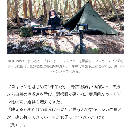
YouTuberねこまるさん。「ねこまるチャンネル」を開設し、ソロキャンプや釣り
を中心に配信。登録者数は現在約10万人。１年半で70泊以上野営をする、ガチの
キャンパーでもある。
ソロキャンをはじめて1年半だが、野営経験は70泊以上。失敗
から自然の奥深さを学び、選択眼が磨かれ、実用的かつデザイ
ン性の高い道具も増えてきた。
「映えるためだけの道具は不要だと思うんですが、シカの角と
か、少し持ってきています。女子っぽくないですけど
（笑）」。