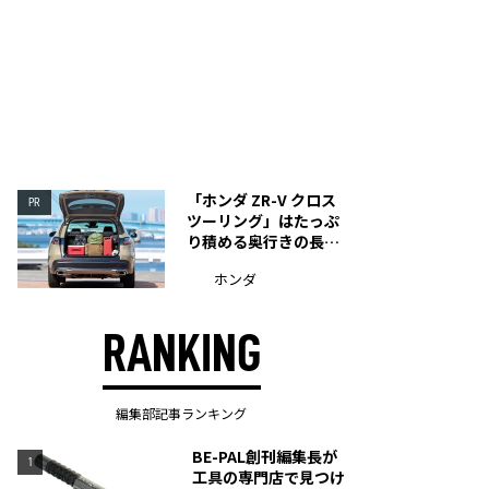
「ホンダ ZR-V クロス
PR
ツーリング」はたっぷ
り積める奥行きの長い
荷室を装備
ホンダ
RANKING
編集部記事ランキング
BE-PAL創刊編集長が
1
工具の専門店で見つけ