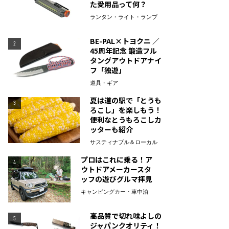
た愛用品って何？
ランタン・ライト・ランプ
BE-PAL×トヨクニ ／
2
45周年記念 鍛造フル
タングアウトドアナイ
フ「独遊」
道具・ギア
夏は道の駅で「とうも
3
ろこし」を楽しもう！
便利なとうもろこしカ
ッターも紹介
サスティナブル＆ローカル
プロはこれに乗る！ア
4
ウトドアメーカースタ
ッフの遊びグルマ拝見
キャンピングカー・車中泊
高品質で切れ味よしの
5
ジャパンクオリティ！