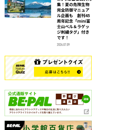
集！夏の危険生物
完全防御マニュア
ル企画も 創刊45
周年記念「mini富
士山ベル＆ラゲッ
ジ刺繍タグ」付き
です！
2026.07.09