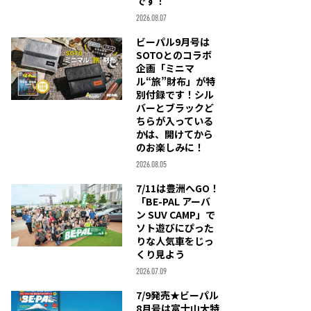
です！
2026.08.07
ビーパル9月号は
SOTOとのコラボ
企画「ミニマ
ル“旅”財布」が特
別付録です！シル
バーとブラックど
ちらが入っている
かは、開けてから
のお楽しみに！
2026.08.05
7/11は豊洲へGO！
「BE-PAL アーバ
ン SUV CAMP」で
ソト遊びにぴった
りな人気車をじっ
くり見よう
2026.07.09
7/9発売★ビーパル
8月号は富士山大特