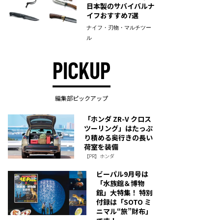
日本製のサバイバルナ
イフおすすめ7選
ナイフ・刃物・マルチツー
ル
PICKUP
編集部ピックアップ
「ホンダ ZR-V クロス
ツーリング」はたっぷ
り積める奥行きの長い
荷室を装備
【PR】ホンダ
ビーパル9月号は
「水族館＆博物
館」大特集！ 特別
付録は「SOTO ミ
ニマル“旅”財布」