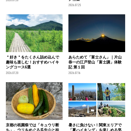
2026.07.26
2026.07.25
＂好き＂をたくさん詰め込んで
あらためて「富士さん」｜片山
趣味も楽しむ！おすすめハイキ
恭一の江戸登山「富士講」体験
ングコース6選
記 第１回
2026.07.20
2026.07.16
京都の祇園祭では「キュウリ断
暑さに負けない！関東エリアで
ち」。ウリをめぐる瓜生山と桂
「夏ハイキング」を楽しめる気