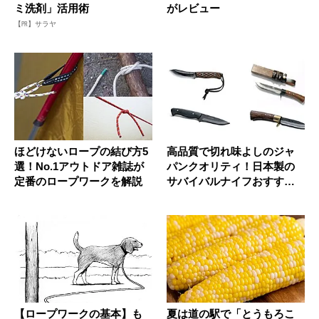
ミ洗剤」活用術
がレビュー
【PR】サラヤ
ほどけないロープの結び方5
高品質で切れ味よしのジャ
選！No.1アウトドア雑誌が
パンクオリティ！日本製の
定番のロープワークを解説
サバイバルナイフおすすめ7
選
【ロープワークの基本】も
夏は道の駅で「とうもろこ