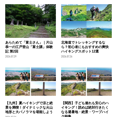
あらためて「富士さん」｜片山
北海道でトレッキングするな
恭一の江戸登山「富士講」体験
ら？初心者にもおすすめの爽快
記 第2回
ハイキングスポット12選
2026.07.29
2026.07.26
【九州】夏ハイキングで涼と絶
【関西】子ども連れも安心のハ
景を満喫！ダイナミックな火山
イキング！読めば絶対行きたく
地形と大パノラマを堪能しよう
なる避暑地・絶景・ワープハイ
ク特集