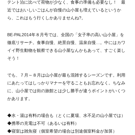
テント泊に比べて荷物が少なく、食事の準備も必要なし！ 最
近ではおいしいごはんが自慢の山小屋も増えているというか
ら、これはもう行くしかありませんね?。
BE-PAL2014年８月号では、全国の「女子率の高い山小屋」を
徹底リサーチ。食事自慢、絶景自慢、温泉自慢…。中にはカワ
イイ野生動物を観察できる山小屋なんかもあって、すごく楽し
そう！
でも、７月～８月は山小屋が最も混雑するシーズンです。利用
にあたってはしっかりマナーを守ることもお忘れなく。ちなみ
に、山小屋では街の旅館とは少し勝手が違うポイントがいくつ
かあります。
◆水・湯は有料の場合も（とくに夏場、水不足の山小屋では）
◆携帯の充電は不可（あるいは有料）
◆寝室は雑魚寝（個室希望の場合は別途個室料金が加算）