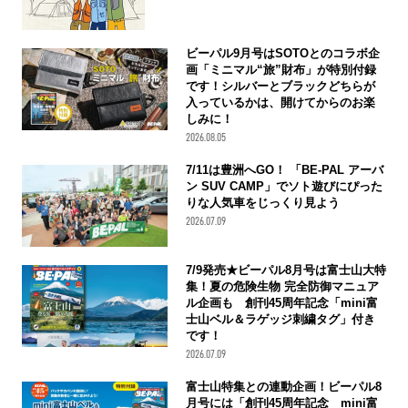
ビーパル9月号はSOTOとのコラボ企
画「ミニマル“旅”財布」が特別付録
です！シルバーとブラックどちらが
入っているかは、開けてからのお楽
しみに！
2026.08.05
7/11は豊洲へGO！ 「BE-PAL アーバ
ン SUV CAMP」でソト遊びにぴった
りな人気車をじっくり見よう
2026.07.09
7/9発売★ビーパル8月号は富士山大特
集！夏の危険生物 完全防御マニュア
ル企画も 創刊45周年記念「mini富
士山ベル＆ラゲッジ刺繍タグ」付き
です！
2026.07.09
富士山特集との連動企画！ビーパル8
月号には「創刊45周年記念 mini富