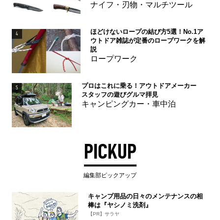
ナイフ・刃物・マルチツール
ほどけないロープの結び方5選！No.1ア
4
ウトドア雑誌が定番のロープワークを解
説
ロープワーク
プロはこれに乗る！アウトドアメーカー
5
スタッフの遊びグルマ拝見
キャンピングカー・車中泊
PICKUP
編集部ピックアップ
キャンプ用品の日々のメンテナンスの相
棒は『ヤシノミ洗剤』
【PR】サラヤ