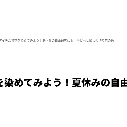
均アイテムで花を染めてみよう！夏休みの自由研究にも！子どもと楽しむ切り花染色
花を染めてみよう！夏休みの自
Loaded
:
100.00%
/