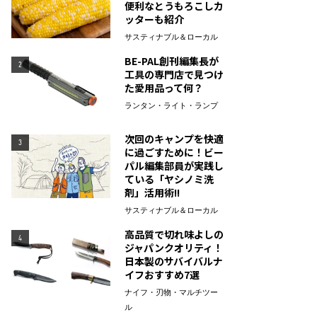
便利なとうもろこしカ
ッターも紹介
サスティナブル＆ローカル
BE-PAL創刊編集長が
2
工具の専門店で見つけ
た愛用品って何？
ランタン・ライト・ランプ
次回のキャンプを快適
3
に過ごすために！ビー
パル編集部員が実践し
ている「ヤシノミ洗
剤」活用術!!
サスティナブル＆ローカル
高品質で切れ味よしの
4
ジャパンクオリティ！
日本製のサバイバルナ
イフおすすめ7選
ナイフ・刃物・マルチツー
ル