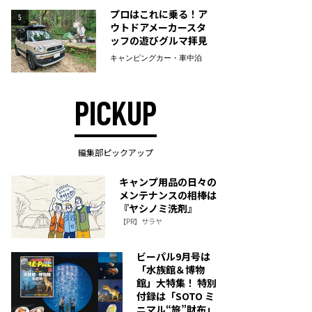
プロはこれに乗る！ア
5
ウトドアメーカースタ
ッフの遊びグルマ拝見
キャンピングカー・車中泊
PICKUP
編集部ピックアップ
キャンプ用品の日々の
メンテナンスの相棒は
『ヤシノミ洗剤』
【PR】サラヤ
ビーパル9月号は
「水族館＆博物
館」大特集！ 特別
付録は「SOTO ミ
ニマル“旅”財布」