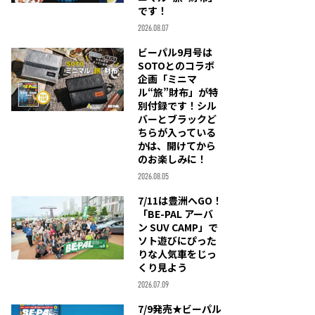
です！
2026.08.07
ビーパル9月号は
SOTOとのコラボ
企画「ミニマ
ル“旅”財布」が特
別付録です！シル
バーとブラックど
ちらが入っている
かは、開けてから
のお楽しみに！
2026.08.05
7/11は豊洲へGO！
「BE-PAL アーバ
ン SUV CAMP」で
ソト遊びにぴった
りな人気車をじっ
くり見よう
2026.07.09
7/9発売★ビーパル