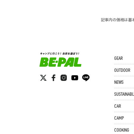
記事内の価格は基
GEAR
OUTDOOR
NEWS
SUSTAINABL
CAR
CAMP
COOKING