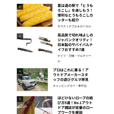
夏は道の駅で「とうも
2
ろこし」を楽しもう！
便利なとうもろこしカ
ッターも紹介
サスティナブル＆ローカル
高品質で切れ味よしの
3
ジャパンクオリティ！
日本製のサバイバルナ
イフおすすめ7選
ナイフ・刃物・マルチツー
ル
プロはこれに乗る！ア
4
ウトドアメーカースタ
ッフの遊びグルマ拝見
キャンピングカー・車中泊
ほどけないロープの結
5
び方5選！No.1アウト
ドア雑誌が定番のロー
プワークを解説