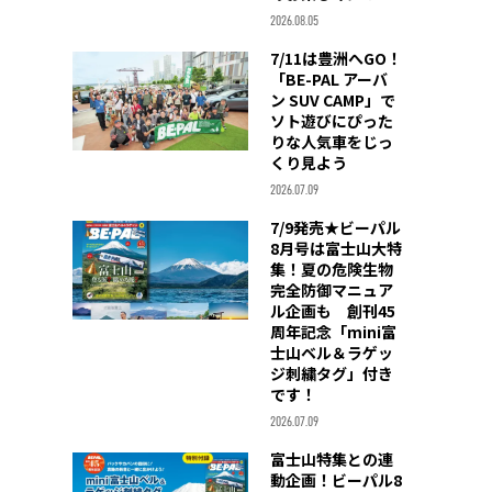
2026.08.05
7/11は豊洲へGO！
「BE-PAL アーバ
ン SUV CAMP」で
ソト遊びにぴった
りな人気車をじっ
くり見よう
2026.07.09
7/9発売★ビーパル
8月号は富士山大特
集！夏の危険生物
完全防御マニュア
ル企画も 創刊45
周年記念「mini富
士山ベル＆ラゲッ
ジ刺繍タグ」付き
です！
2026.07.09
富士山特集との連
動企画！ビーパル8