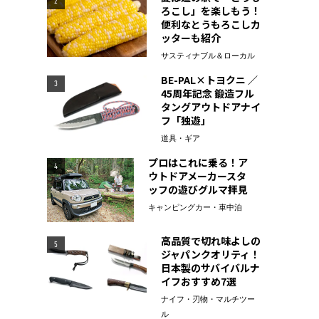
2
ろこし」を楽しもう！
便利なとうもろこしカ
ッターも紹介
サスティナブル＆ローカル
BE-PAL×トヨクニ ／
3
45周年記念 鍛造フル
タングアウトドアナイ
フ「独遊」
道具・ギア
プロはこれに乗る！ア
4
ウトドアメーカースタ
ッフの遊びグルマ拝見
キャンピングカー・車中泊
高品質で切れ味よしの
5
ジャパンクオリティ！
日本製のサバイバルナ
イフおすすめ7選
ナイフ・刃物・マルチツー
ル