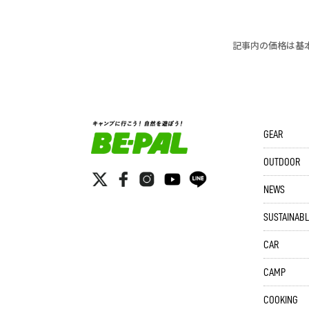
記事内の価格は基
GEAR
OUTDOOR
NEWS
SUSTAINABL
CAR
CAMP
COOKING