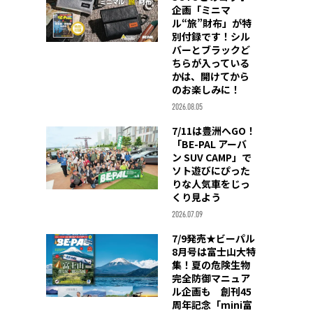
企画「ミニマ
ル“旅”財布」が特
別付録です！シル
バーとブラックど
ちらが入っている
かは、開けてから
のお楽しみに！
2026.08.05
7/11は豊洲へGO！
「BE-PAL アーバ
ン SUV CAMP」で
ソト遊びにぴった
りな人気車をじっ
くり見よう
2026.07.09
7/9発売★ビーパル
8月号は富士山大特
集！夏の危険生物
完全防御マニュア
ル企画も 創刊45
周年記念「mini富