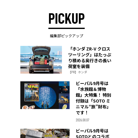
PICKUP
編集部ピックアップ
「ホンダ ZR-V クロス
ツーリング」はたっぷ
り積める奥行きの長い
荷室を装備
【PR】ホンダ
ビーパル9月号は
「水族館＆博物
館」大特集！ 特別
付録は「SOTO ミ
ニマル“旅”財布」
です！
2026.08.07
ビーパル9月号は
SOTOとのコラボ