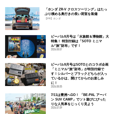
「ホンダ ZR-V クロスツーリング」はたっ
ぷり積める奥行きの長い荷室を装備
【PR】ホンダ
ビーパル9月号は「水族館＆博物館」大
特集！ 特別付録は「SOTO ミニマ
ル“旅”財布」です！
2026.08.07
ビーパル9月号はSOTOとのコラボ企画
「ミニマル“旅”財布」が特別付録で
す！シルバーとブラックどちらが入っ
ているかは、開けてからのお楽しみ
に！
2026.08.05
7/11は豊洲へGO！ 「BE-PAL アーバ
ン SUV CAMP」でソト遊びにぴった
りな人気車をじっくり見よう
2026.07.09