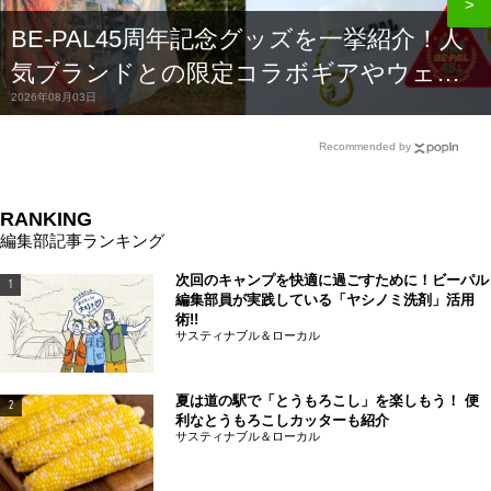
BE-PAL45周年記念グッズを一挙紹介！人
気ブランドとの限定コラボギアやウェア
2026年08月03日
が買えるのは今だけ！ | 道具・ギア 【BE-
PAL】キャンプ、アウトドア、自然派生活
Recommended by
の情報源ビーパル
RANKING
編集部記事ランキング
次回のキャンプを快適に過ごすために！ビーパル
1
編集部員が実践している「ヤシノミ洗剤」活用
術!!
サスティナブル＆ローカル
夏は道の駅で「とうもろこし」を楽しもう！ 便
2
利なとうもろこしカッターも紹介
サスティナブル＆ローカル