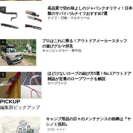
高品質で切れ味よしのジャパンクオリティ！日本
3
製のサバイバルナイフおすすめ7選
ナイフ・刃物・マルチツール
プロはこれに乗る！アウトドアメーカースタッフ
4
の遊びグルマ拝見
キャンピングカー・車中泊
ほどけないロープの結び方5選！No.1アウトドア
5
雑誌が定番のロープワークを解説
ロープワーク
PICKUP
編集部ピックアップ
キャンプ用品の日々のメンテナンスの相棒は『ヤ
シノミ洗剤』
【PR】サラヤ