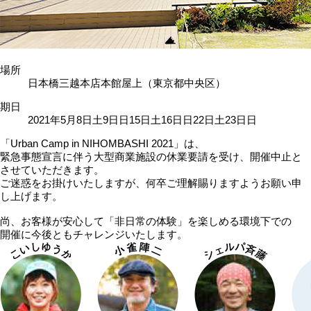
場所
日本橋三越本店本館屋上（東京都中央区）
期⽇
2021
年
5
⽉
8
⽇
土
9
日
日
15
日
土
16
日
日
22
日
土
23
日
日
「Urban Camp in NIHOMBASHI 2021」は、
緊急事態宣言に伴う大型商業施設の休業要請を受け、開催中止と
させていただきます。
ご迷惑をお掛けいたしますが、何卒ご理解賜りますようお願い申
し上げます。
尚、お客様が安心して「非日常の体験」を楽しめる環境下での
開催に今後ともチャレンジいたします。