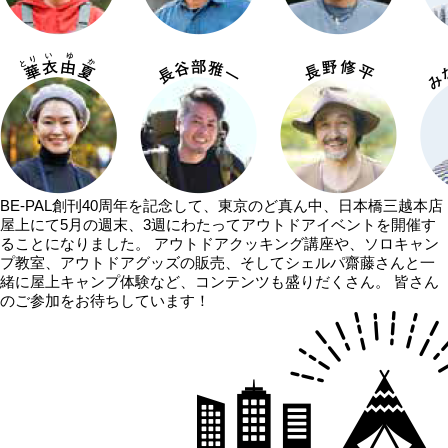
BE-PAL創刊40周年
を記念して、東京のど真ん中、
⽇本橋三越本店
屋上
にて
5⽉の週末、3週にわたってアウトドアイベントを開催
す
ることになりました。 アウトドアクッキング講座や、ソロキャン
プ教室、アウトドアグッズの販売、そしてシェルパ齋藤さんと⼀
緒に屋上キャンプ体験など、コンテンツも盛りだくさん。 皆さん
のご参加をお待ちしています！