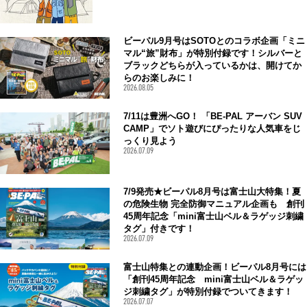
ビーパル9月号はSOTOとのコラボ企画「ミニ
マル“旅”財布」が特別付録です！シルバーと
ブラックどちらが入っているかは、開けてか
らのお楽しみに！
2026.08.05
7/11は豊洲へGO！ 「BE-PAL アーバン SUV
CAMP」でソト遊びにぴったりな人気車をじ
っくり見よう
2026.07.09
7/9発売★ビーパル8月号は富士山大特集！夏
の危険生物 完全防御マニュアル企画も 創刊
45周年記念「mini富士山ベル＆ラゲッジ刺繍
タグ」付きです！
2026.07.09
富士山特集との連動企画！ビーパル8月号には
「創刊45周年記念 mini富士山ベル＆ラゲッ
ジ刺繍タグ」が特別付録でついてきます！
2026.07.07