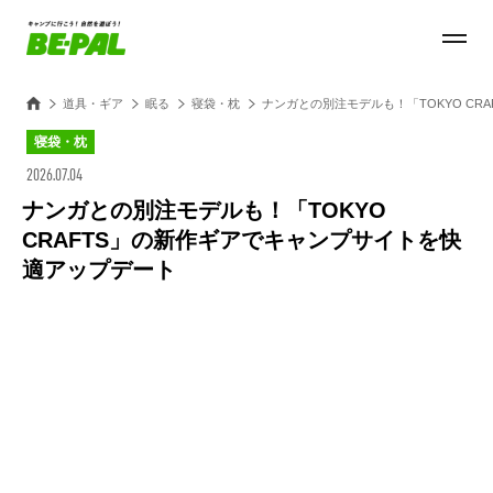
道具・ギア
眠る
寝袋・枕
ナンガとの別注モデルも！「TOKYO C
寝袋・枕
2026.07.04
ナンガとの別注モデルも！「TOKYO
CRAFTS」の新作ギアでキャンプサイトを快
適アップデート
Loaded
:
100.00%
/
Unmute