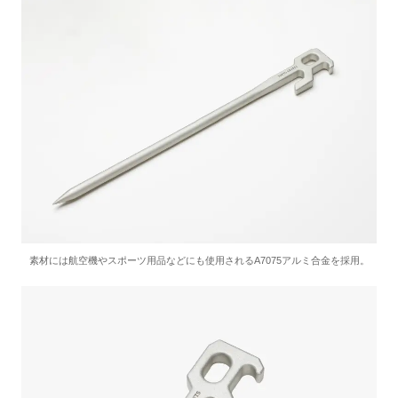
素材には航空機やスポーツ用品などにも使用されるA7075アルミ合金を採用。