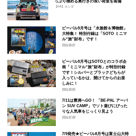
っぷり積める奥行きの長い荷室を装備
【PR】ホンダ
ビーパル9月号は「水族館＆博物館」
大特集！ 特別付録は「SOTO ミニマ
ル“旅”財布」です！
2026.08.07
ビーパル9月号はSOTOとのコラボ企
画「ミニマル“旅”財布」が特別付録
です！シルバーとブラックどちらが
入っているかは、開けてからのお楽
しみに！
2026.08.05
7/11は豊洲へGO！ 「BE-PAL アーバ
ン SUV CAMP」でソト遊びにぴった
りな人気車をじっくり見よう
2026.07.09
7/9発売★ビーパル8月号は富士山大特