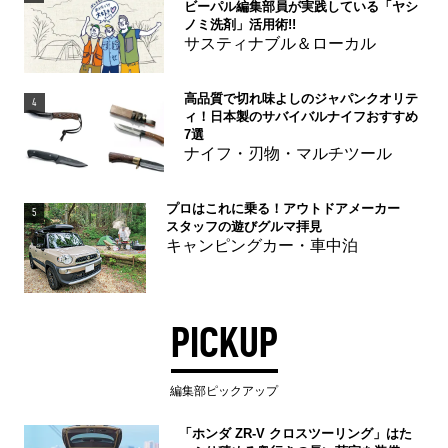
ビーパル編集部員が実践している「ヤシ
ノミ洗剤」活用術!!
サスティナブル＆ローカル
高品質で切れ味よしのジャパンクオリテ
4
ィ！日本製のサバイバルナイフおすすめ
7選
ナイフ・刃物・マルチツール
プロはこれに乗る！アウトドアメーカー
5
スタッフの遊びグルマ拝見
キャンピングカー・車中泊
PICKUP
編集部ピックアップ
「ホンダ ZR-V クロスツーリング」はた