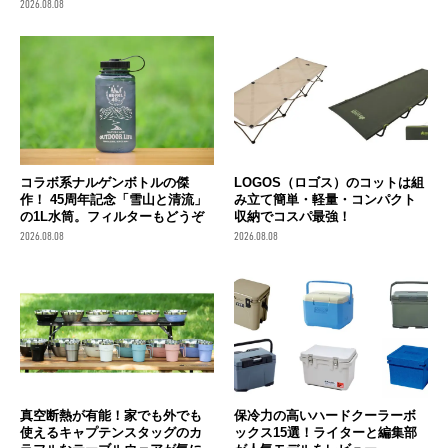
2026.08.08
コラボ系ナルゲンボトルの傑
LOGOS（ロゴス）のコットは組
作！ 45周年記念「雪山と清流」
み立て簡単・軽量・コンパクト
の1L水筒。フィルターもどうぞ
収納でコスパ最強！
2026.08.08
2026.08.08
真空断熱が有能！家でも外でも
保冷力の高いハードクーラーボ
使えるキャプテンスタッグのカ
ックス15選！ライターと編集部