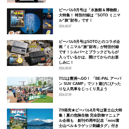
ビーパル9月号は「水族館＆博物館」
大特集！ 特別付録は「SOTO ミニマ
ル“旅”財布」です！
2026.08.07
ビーパル9月号はSOTOとのコラボ企
画「ミニマル“旅”財布」が特別付録
です！シルバーとブラックどちらが
入っているかは、開けてからのお楽
しみに！
2026.08.05
7/11は豊洲へGO！ 「BE-PAL アーバ
ン SUV CAMP」でソト遊びにぴった
りな人気車をじっくり見よう
2026.07.09
7/9発売★ビーパル8月号は富士山大特
集！夏の危険生物 完全防御マニュア
ル企画も 創刊45周年記念「mini富
士山ベル＆ラゲッジ刺繍タグ」付き