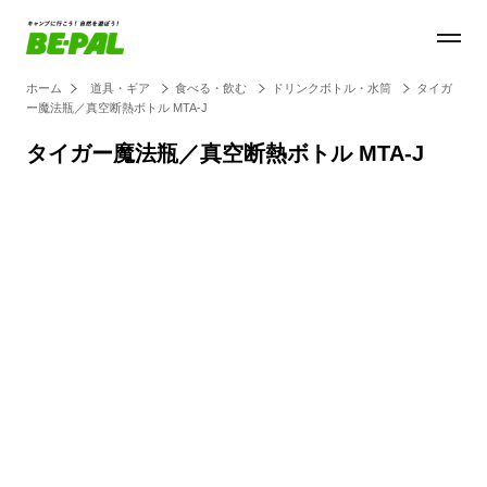
ホーム
道具・ギア
食べる・飲む
ドリンクボトル・水筒
タイガ
ー魔法瓶／真空断熱ボトル MTA-J
タイガー魔法瓶／真空断熱ボトル MTA-J
Loaded
:
100.00%
/
Unmute