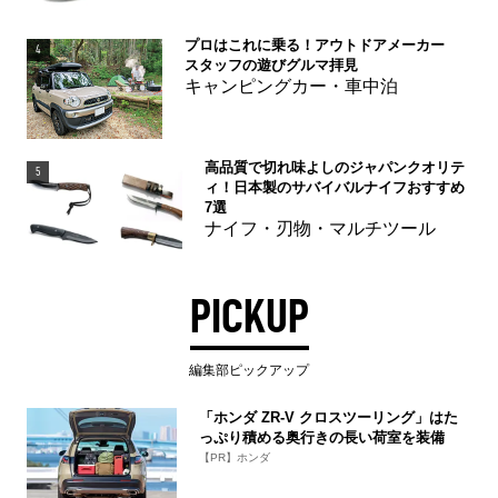
プロはこれに乗る！アウトドアメーカー
4
スタッフの遊びグルマ拝見
キャンピングカー・車中泊
高品質で切れ味よしのジャパンクオリテ
5
ィ！日本製のサバイバルナイフおすすめ
7選
ナイフ・刃物・マルチツール
PICKUP
編集部ピックアップ
「ホンダ ZR-V クロスツーリング」はた
っぷり積める奥行きの長い荷室を装備
【PR】ホンダ