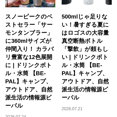
スノーピークのベ
500mlじゃ足りな
ストセラー「サー
い！暑すぎる夏に
モンタンブラー」
はロゴスの大容量
に360mlサイズが
真空断熱ボトル
仲間入り！ カラバ
「撃飲」が頼もし
リ豊富な12色展開
い | ドリンクボト
に | ドリンクボト
ル・水筒 【BE-
ル・水筒 【BE-
PAL】キャンプ、
PAL】キャンプ、
アウトドア、自然
アウトドア、自然
派生活の情報源ビ
派生活の情報源ビ
ーパル
ーパル
2026.07.21
2026.07.24