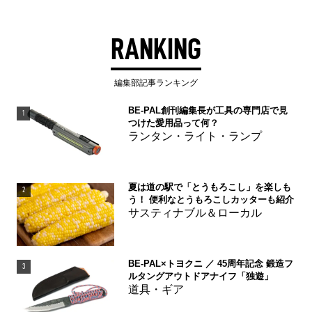
RANKING
編集部記事ランキング
BE-PAL創刊編集長が工具の専門店で見
1
つけた愛用品って何？
ランタン・ライト・ランプ
夏は道の駅で「とうもろこし」を楽しも
2
う！ 便利なとうもろこしカッターも紹介
サスティナブル＆ローカル
BE-PAL×トヨクニ ／ 45周年記念 鍛造フ
3
ルタングアウトドアナイフ「独遊」
道具・ギア