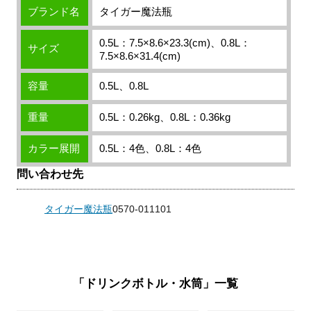
ブランド名
タイガー魔法瓶
0.5L：7.5×8.6×23.3(cm)、0.8L：
サイズ
7.5×8.6×31.4(cm)
容量
0.5L、0.8L
重量
0.5L：0.26kg、0.8L：0.36kg
カラー展開
0.5L：4色、0.8L：4色
問い合わせ先
タイガー魔法瓶
0570-011101
「ドリンクボトル・水筒」一覧