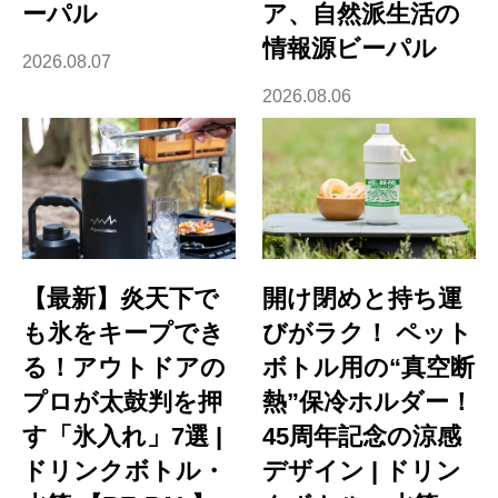
ーパル
ア、自然派生活の
情報源ビーパル
2026.08.07
2026.08.06
【最新】炎天下で
開け閉めと持ち運
も氷をキープでき
びがラク！ ペット
る！アウトドアの
ボトル用の“真空断
プロが太鼓判を押
熱”保冷ホルダー！
す「氷入れ」7選 |
45周年記念の涼感
ドリンクボトル・
デザイン | ドリン