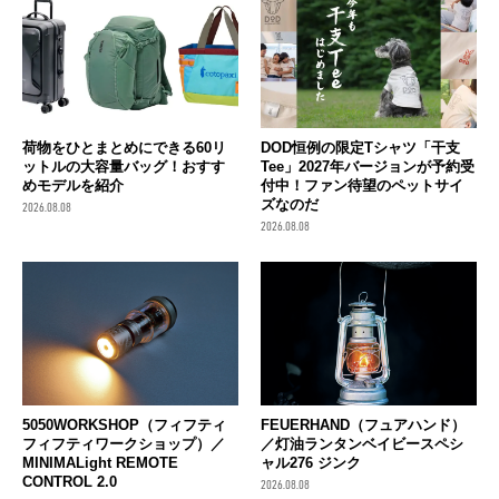
荷物をひとまとめにできる60リ
DOD恒例の限定Tシャツ「干支
ットルの大容量バッグ！おすす
Tee」2027年バージョンが予約受
めモデルを紹介
付中！ファン待望のペットサイ
ズなのだ
2026.08.08
2026.08.08
FEUERHAND（フュアハンド）
5050WORKSHOP（フィフティ
／灯油ランタンベイビースペシ
フィフティワークショップ）／
ャル276 ジンク
MINIMALight REMOTE
CONTROL 2.0
2026.08.08