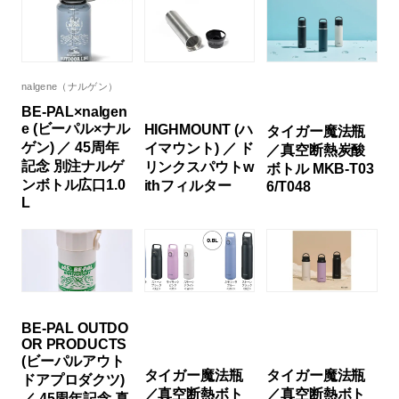
nalgene（ナルゲン）
BE-PAL×nalgen
e (ビーパル×ナル
HIGHMOUNT (ハ
タイガー魔法瓶
ゲン) ／ 45周年
イマウント) ／ ド
／真空断熱炭酸
記念 別注ナルゲ
リンクスパウトw
ボトル MKB-T03
ンボトル広口1.0
ithフィルター
6/T048
L
BE-PAL OUTDO
OR PRODUCTS
(ビーパルアウト
タイガー魔法瓶
タイガー魔法瓶
ドアプロダクツ)
／真空断熱ボト
／真空断熱ボト
／ 45周年記念 真