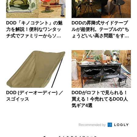
DOD「キノコテント」の魅
DODの昇降式サイドテーブ
力を解説！便利なワンタッ
ルが超便利。テーブルの“ち
チ式でファミリーからソロ
ょうどいい高さ問題”をすっ
まで活...
き...
DOD (ディーオーディー) ／
DODがロフトで見られる！
スゴイッス
買える！今売れてるDOD人
気ギア4選
Recommended by