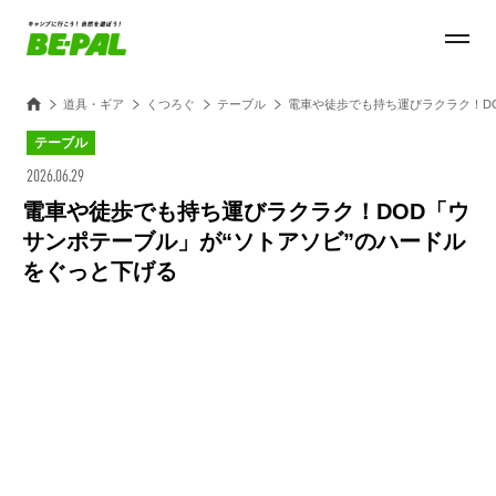
道具・ギア
くつろぐ
テーブル
電車や徒歩でも持ち運びラクラク！D
テーブル
2026.06.29
電車や徒歩でも持ち運びラクラク！DOD「ウ
サンポテーブル」が“ソトアソビ”のハードル
をぐっと下げる
Loaded
:
100.00%
/
Unmute