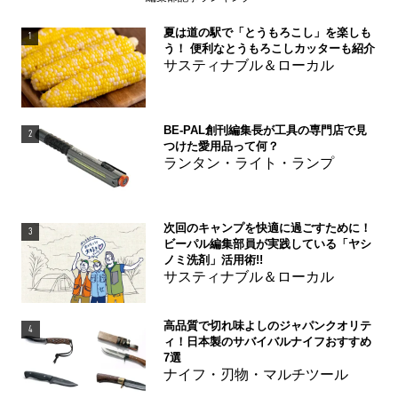
夏は道の駅で「とうもろこし」を楽しも
1
う！ 便利なとうもろこしカッターも紹介
サスティナブル＆ローカル
BE-PAL創刊編集長が工具の専門店で見
2
つけた愛用品って何？
ランタン・ライト・ランプ
次回のキャンプを快適に過ごすために！
3
ビーパル編集部員が実践している「ヤシ
ノミ洗剤」活用術!!
サスティナブル＆ローカル
高品質で切れ味よしのジャパンクオリテ
4
ィ！日本製のサバイバルナイフおすすめ
7選
ナイフ・刃物・マルチツール