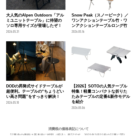
大人気のAlpen Outdoors「アル
Snow Peak（スノーピーク）／
ミユニットテーブル」に待望の
ワンアクションテーブル竹・ワ
ソロ専用サイズが登場したぞ！
ンアクションテーブルロング竹
2026.05.31
2026.05.16
DODの昇降式サイドテーブルが
【2026】SOTOの人気テーブル
超便利。テーブルの“ちょうどい
特集！軽量コンパクトな折りた
い高さ問題”をすっきり解決！
たみテーブルの定番&新作モデル
を紹介
2026.05.10
2026.05.06
消費税の価格表記について
記事内の価格は基本的に総額（税込）表記です。2021年3月以前の記事に関し