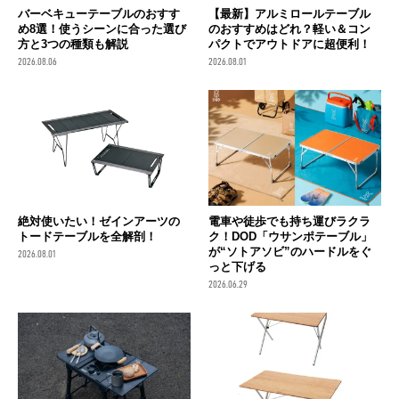
バーベキューテーブルのおすす
【最新】アルミロールテーブル
め8選！使うシーンに合った選び
のおすすめはどれ？軽い＆コン
方と3つの種類も解説
パクトでアウトドアに超便利！
2026.08.06
2026.08.01
絶対使いたい！ゼインアーツの
電車や徒歩でも持ち運びラクラ
トードテーブルを全解剖！
ク！DOD「ウサンポテーブル」
が“ソトアソビ”のハードルをぐ
2026.08.01
っと下げる
2026.06.29