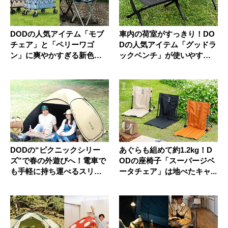
DODの人気アイテム「モブ
車内の荷室がすっきり！DO
チェア」と「ペリーワゴ
Dの人気アイテム「グッドラ
ン」に爽やかすぎる新色
ックベンチ」が使いやすく
「ブルー」...
リニ...
DODの“ピクニックシリー
あぐらも組めて約1.2kg！D
ズ”で春の外遊びへ！電車で
ODの座椅子「スーパージベ
も手軽に持ち運べるスリム
ータチェア」は地べたキャ...
なカ...