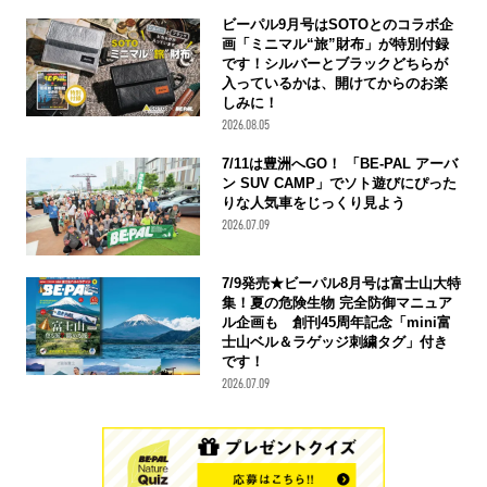
ビーパル9月号はSOTOとのコラボ企
画「ミニマル“旅”財布」が特別付録
です！シルバーとブラックどちらが
入っているかは、開けてからのお楽
しみに！
2026.08.05
7/11は豊洲へGO！ 「BE-PAL アーバ
ン SUV CAMP」でソト遊びにぴった
りな人気車をじっくり見よう
2026.07.09
7/9発売★ビーパル8月号は富士山大特
集！夏の危険生物 完全防御マニュア
ル企画も 創刊45周年記念「mini富
士山ベル＆ラゲッジ刺繍タグ」付き
です！
2026.07.09