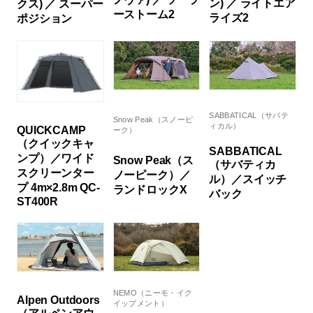
ン) ／ ライトエア
クス) ／ スーパー
ーストーム2
ライズ2
ポジション
SABBATICAL（サバテ
Snow Peak（スノーピ
ィカル）
QUICKCAMP
ーク）
（クイックキャ
SABBATICAL
ンプ）／ワイド
Snow Peak（ス
（サバティカ
スクリーンター
ノーピーク）／
ル）／スイッチ
プ 4m×2.8m QC-
ランドロックX
バック
ST400R
NEMO（ニーモ・イク
Alpen Outdoors
イップメント）