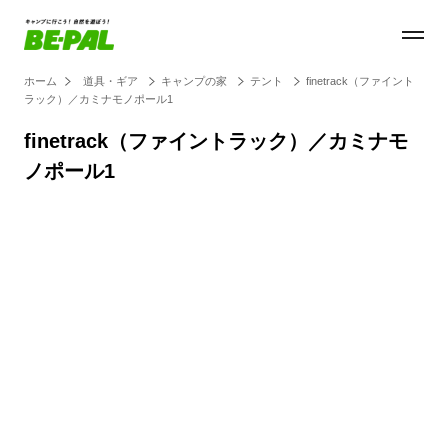
ホーム
道具・ギア
キャンプの家
テント
finetrack（ファイント
ラック）／カミナモノポール1
finetrack（ファイントラック）／カミナモ
ノポール1
Loaded
:
27.14%
/
Unmute