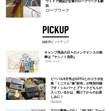
ウトドア雑誌が定番のロープワークを解
説
ロープワーク
PICKUP
編集部ピックアップ
キャンプ用品の日々のメンテナンスの相
棒は『ヤシノミ洗剤』
【PR】サラヤ
ビーパル9月号はSOTOとのコラボ企
画「ミニマル“旅”財布」が特別付録
です！シルバーとブラックどちらが
入っているかは、開けてからのお楽
しみに！
2026.08.05
7/11は豊洲へGO！ 「BE-PAL アーバ