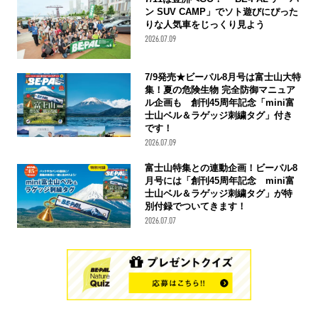
ン SUV CAMP」でソト遊びにぴった
りな人気車をじっくり見よう
2026.07.09
7/9発売★ビーパル8月号は富士山大特
集！夏の危険生物 完全防御マニュア
ル企画も 創刊45周年記念「mini富
士山ベル＆ラゲッジ刺繍タグ」付き
です！
2026.07.09
富士山特集との連動企画！ビーパル8
月号には「創刊45周年記念 mini富
士山ベル＆ラゲッジ刺繍タグ」が特
別付録でついてきます！
2026.07.07