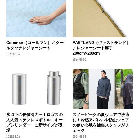
Coleman（コールマン）／クー
VASTLAND（ヴァストランド）
ルタッチレジャーシート
／レジャーシート厚手
200cm×200cm
2026.08.06
2026.08.06
氷点下の長保冷力～！ロゴスの
スノーピークの夏ウェアで快適
大人気ステンレスボトル「キー
に！冷感アパレルや防虫ウェア
プシリンダー」に新サイズが登
の使い心地を編集スタッフがチ
場
ェック
2026.08.06
2026.08.05