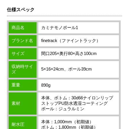
仕様スペック
商品名
カミナモノポール1
ブランド名
finetrack（ファイントラック）
サイズ
間口205×奥行80×高さ100cm
収納時サイ
5×16×24cm、ポール39cm
ズ
重量
890g
本体、ボトム：30d66ナイロンリップ
素材
ストップPU防水透湿コーティング
ポール：ジュラルミン
本体：1,000mm（初期値）
耐水圧
ボトム：1,800mm（初期値）