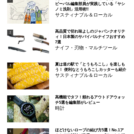
ビーパル編集部員が実践している「ヤシ
ノミ洗剤」活用術!!
サスティナブル＆ローカル
高品質で切れ味よしのジャパンクオリテ
2
ィ！日本製のサバイバルナイフおすすめ
7選
ナイフ・刃物・マルチツール
夏は道の駅で「とうもろこし」を楽しも
3
う！ 便利なとうもろこしカッターも紹介
サスティナブル＆ローカル
高機能でタフ！頼れるアウトドアウォッ
4
チ5選を編集部がレビュー
時計
ほどけないロープの結び方5選！No.1ア
5