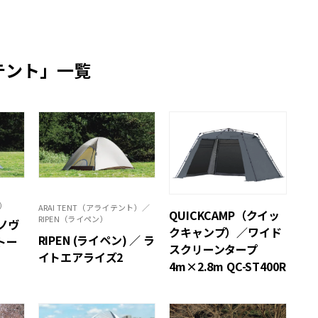
テント」一覧
ァ）
ARAI TENT（アライテント）／
QUICKCAMP（クイッ
RIPEN（ライペン）
ラノヴ
クキャンプ）／ワイド
RIPEN (ライペン) ／ ラ
トー
スクリーンタープ
イトエアライズ2
4m×2.8m QC-ST400R