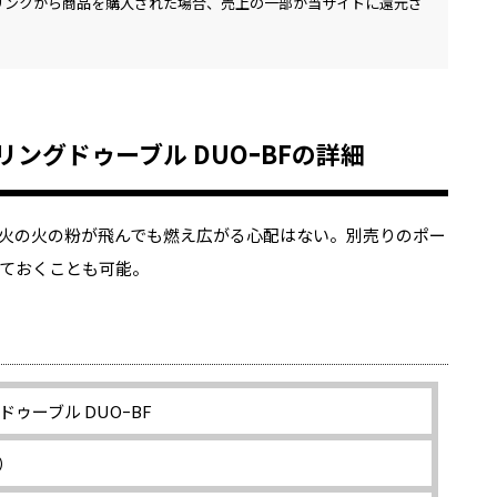
リンクから商品を購入された場合、売上の一部が当サイトに還元さ
ーリングドゥーブル DUOｰBFの詳細
火の火の粉が飛んでも燃え広がる心配はない。別売りのポー
ておくことも可能。
グドゥーブル DUOｰBF
）