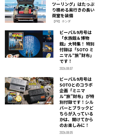
ツーリング」はたっぷ
り積める奥行きの長い
荷室を装備
【PR】ホンダ
ビーパル9月号は
「水族館＆博物
館」大特集！ 特別
付録は「SOTO ミ
ニマル“旅”財布」
です！
2026.08.07
ビーパル9月号は
SOTOとのコラボ
企画「ミニマ
ル“旅”財布」が特
別付録です！シル
バーとブラックど
ちらが入っている
かは、開けてから
のお楽しみに！
2026.08.05