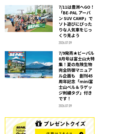
7/11は豊洲へGO！
「BE-PAL アーバ
ン SUV CAMP」で
ソト遊びにぴった
りな人気車をじっ
くり見よう
2026.07.09
7/9発売★ビーパル
8月号は富士山大特
集！夏の危険生物
完全防御マニュア
ル企画も 創刊45
周年記念「mini富
士山ベル＆ラゲッ
ジ刺繍タグ」付き
です！
2026.07.09