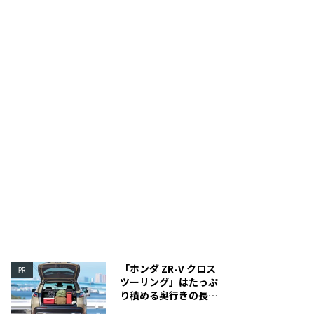
手提げハンドル付き。
「ホンダ ZR-V クロス
PR
ツーリング」はたっぷ
り積める奥行きの長い
荷室を装備