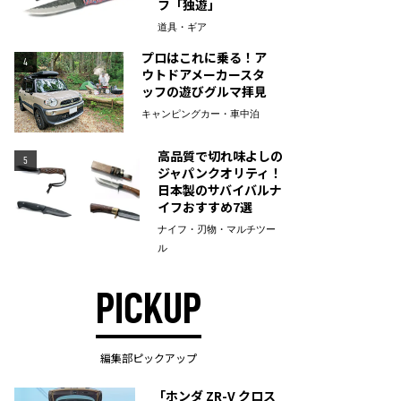
フ「独遊」
道具・ギア
プロはこれに乗る！ア
4
ウトドアメーカースタ
ッフの遊びグルマ拝見
キャンピングカー・車中泊
高品質で切れ味よしの
5
ジャパンクオリティ！
日本製のサバイバルナ
イフおすすめ7選
ナイフ・刃物・マルチツー
ル
PICKUP
編集部ピックアップ
「ホンダ ZR-V クロス