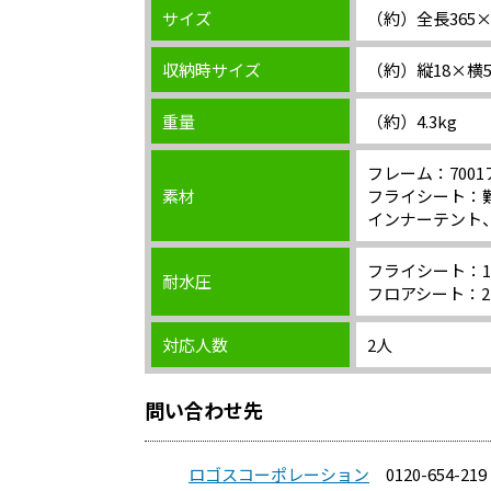
サイズ
（約）全長365×
収納時サイズ
（約）縦18×横5
重量
（約）4.3kg
フレーム：700
素材
フライシート：
インナーテント
フライシート：1,
耐水圧
フロアシート：2,
対応人数
2人
問い合わせ先
ロゴスコーポレーション
0120-654-219