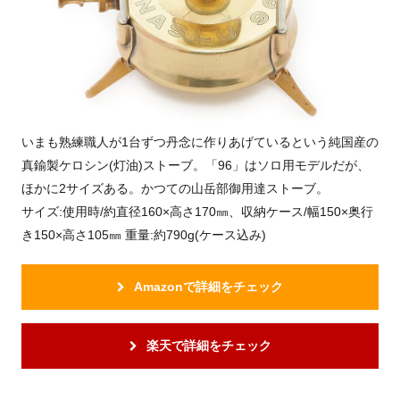
いまも熟練職人が1台ずつ丹念に作りあげているという純国産の
真鍮製ケロシン(灯油)ストーブ。「96」はソロ用モデルだが、
ほかに2サイズある。かつての山岳部御用達ストーブ。
サイズ:使用時/約直径160×高さ170㎜、収納ケース/幅150×奥行
き150×高さ105㎜ 重量:約790g(ケース込み)
Amazonで詳細をチェック
楽天で詳細をチェック