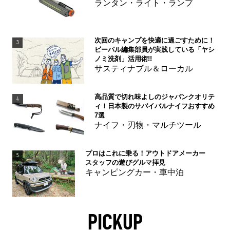
ランタン・ライト・ランプ
次回のキャンプを快適に過ごすために！
3
ビーパル編集部員が実践している「ヤシ
ノミ洗剤」活用術!!
サスティナブル＆ローカル
高品質で切れ味よしのジャパンクオリテ
4
ィ！日本製のサバイバルナイフおすすめ
7選
ナイフ・刃物・マルチツール
プロはこれに乗る！アウトドアメーカー
5
スタッフの遊びグルマ拝見
キャンピングカー・車中泊
PICKUP