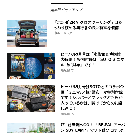
編集部ピックアップ
「ホンダ ZR-V クロスツーリング」はた
っぷり積める奥行きの長い荷室を装備
【PR】ホンダ
ビーパル9月号は「水族館＆博物館」
大特集！ 特別付録は「SOTO ミニマ
ル“旅”財布」です！
2026.08.07
ビーパル9月号はSOTOとのコラボ企
画「ミニマル“旅”財布」が特別付録
です！シルバーとブラックどちらが
入っているかは、開けてからのお楽
しみに！
2026.08.05
7/11は豊洲へGO！ 「BE-PAL アーバ
ン SUV CAMP」でソト遊びにぴった