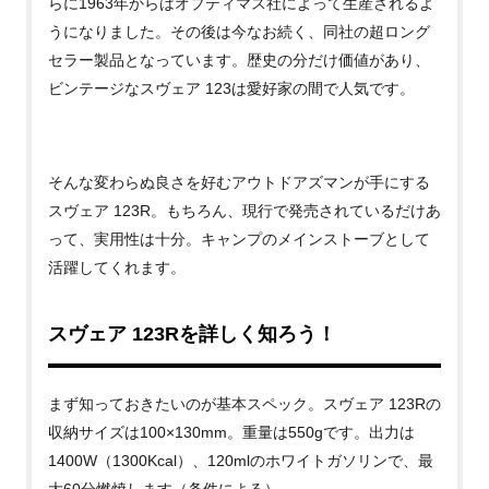
らに
1963
年からはオプティマス社によって生産されるよ
うになりました。その後は今なお続く、同社の超ロング
セラー製品となっています。歴史の分だけ価値があり、
ビンテージなスヴェア
123
は愛好家の間で人気です。
そんな変わらぬ良さを好むアウトドアズマンが手にする
スヴェア
123R
。もちろん、現行で発売されているだけあ
って、実用性は十分。キャンプのメインストーブとして
活躍してくれます。
スヴェア
123Rを詳しく知ろう！
まず知っておきたいのが基本スペック。スヴェア 123Rの
収納サイズは100×130mm。重量は
550gです。出力は
1400W（1300Kcal）、120mlのホワイトガソリン
で、
最