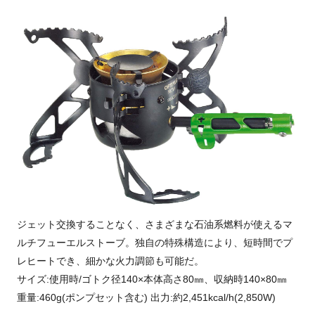
ジェット交換することなく、さまざまな石油系燃料が使えるマ
ルチフューエルストーブ。独自の特殊構造により、短時間でプ
レヒートでき、細かな火力調節も可能だ。
サイズ:使用時/ゴトク径140×本体高さ80㎜、収納時140×80㎜
重量:460g(ポンプセット含む) 出力:約2,451kcal/h(2,850W)