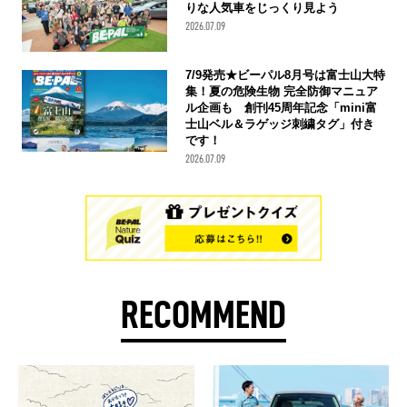
りな人気車をじっくり見よう
2026.07.09
7/9発売★ビーパル8月号は富士山大特
集！夏の危険生物 完全防御マニュア
ル企画も 創刊45周年記念「mini富
士山ベル＆ラゲッジ刺繍タグ」付き
です！
2026.07.09
RECOMMEND