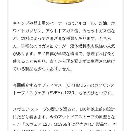
キャンプや登山用のバーナーにはアルコール、灯油、ホ
ワイトガソリン、アウトドアガス缶、カセットガス缶な
ど、燃料によってさまざまな種類があります。もちろ
ん、手軽なのはガス缶ですが、液体燃料系も根強い人気
があります。モノ自体が単純な構造で、修理すれば長く
使えることもあり、古くから形を変えずに生産され続け
ている製品も少なくありません。
今回紹介するオプティマス （
OPTIMUS
）のガソリンス
トーブ「スヴェア（
SVEA
）
123R
」もそのひとつです。
スヴェア ストーブの歴史を遡ると、
100
年以上前の設計
にたどり着きます。今のアウトドアストーブの原型とな
った「スヴェア
123
」は
1955
年に発売された製品で、さ